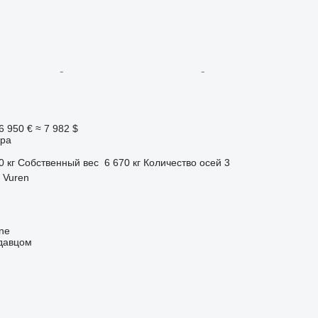
6 950 €
≈ 7 982 $
ора
0 кг
Собственный вес
6 670 кг
Количество осей
3
 Vuren
ine
одавцом