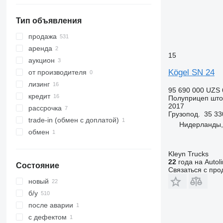
Тип объявления
продажа
аренда
15
аукцион
Kögel SN 24
от производителя
лизинг
95 690 000 UZS
кредит
Полуприцеп шт
2017
рассрочка
Грузопод.
35 33
trade-in (обмен с доплатой)
Нидерланды,
обмен
Kleyn Trucks
22
года на Autol
Состояние
Связаться с пр
новый
б/у
после аварии
с дефектом