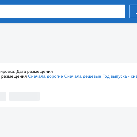
тировка
:
Дата размещения
Полуприцепы Kögel
а размещения
Сначала дорогие
Сначала дешевые
Год выпуска - с