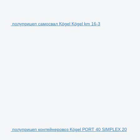
полуприцеп самосвал Kögel Kögel km 16-3
полуприцеп контейнеровоз Kögel PORT 40 SIMPLEX 20