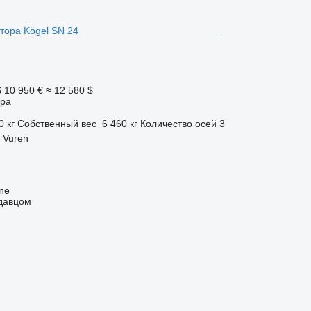
S
10 950 €
≈ 12 580 $
ора
0 кг
Собственный вес
6 460 кг
Количество осей
3
 Vuren
ine
одавцом