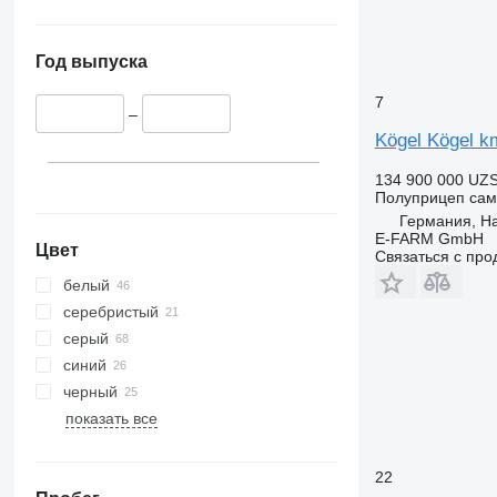
Год выпуска
7
–
Kögel Kögel k
134 900 000 UZ
Полуприцеп сам
Германия, H
E-FARM GmbH
Цвет
Связаться с пр
белый
серебристый
серый
синий
черный
показать все
22