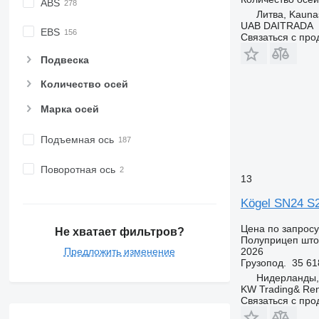
ABS
Литва, Kauna
UAB DAITRADA
EBS
Связаться с пр
Подвеска
Количество осей
Марка осей
Подъемная ось
Поворотная ось
13
Kögel SN24 S
Цена по запросу
Не хватает фильтров?
Полуприцеп шт
2026
Предложить изменение
Грузопод.
35 61
Нидерланды, 
KW Trading& Ren
Связаться с пр