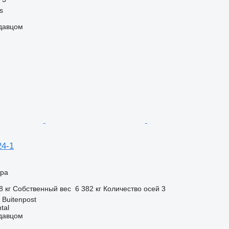
s
одавцом
24-1
ора
8 кг
Собственный вес
6 382 кг
Количество осей
3
Buitenpost
tal
одавцом