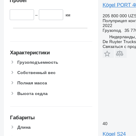
Пробег
Kögel PORT 4
–
км
205 800 000 UZ
Полуприцеп кон
2022
Грузопод.
35 77
Нидерланды,
De Ruyter Trucks
Связаться с пр
Характеристики
Грузоподъемность
Собственный вес
Полная масса
Высота седла
Габариты
40
Длина
Kögel S24