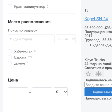
TDK
SDP
XS
SW
OVB
TPD
STB
SCB
SK
EX
NW
38
SKM
SNCO
SP 24
SKHL 18
Кран-манипулятор
TMK
SDR
ZK
TXC
SCF
SPA
SZ
47
SPKH
SW 24
SKM 18
SNCO 24
13
SZ
ZVKA
TXD
SCS
VHLO
ZK 18
SPKH 24
Kögel SN 24
TKS
SGF
Место расположения
SKI
95 690 000 UZS
Поиск по радиусу
Полуприцеп шт
SKO
2017
SPR
Грузопод.
35 33
Нидерланды,
SW
Узбекистан
Европа
Kleyn Trucks
другие
Германия
22
года на Autol
Связаться с пр
Нидерланды
Украина
Эстония
Подпишитесь на
Цена
Польша
Венгрия
Подписатьс
–
Чехия
Нажимая, вы со
Бельгия
Литва
показать все