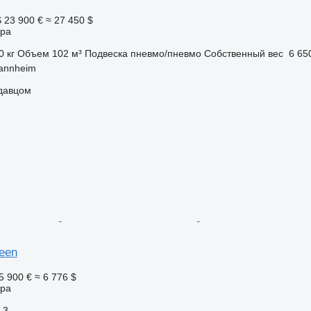
S
23 900 €
≈ 27 450 $
ора
0 кг
Объем
102 м³
Подвеска
пневмо/пневмо
Собственный вес
6 650
annheim
одавцом
reen
5 900 €
≈ 6 776 $
ора
3