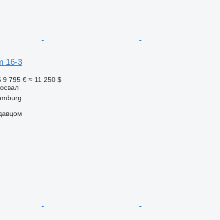
m 16-3
S
9 795 €
≈ 11 250 $
освал
amburg
одавцом