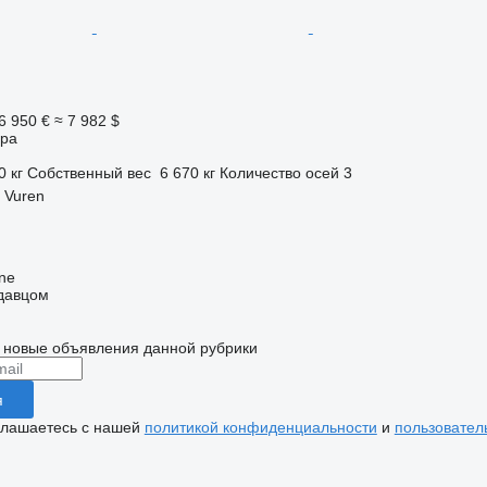
6 950 €
≈ 7 982 $
ора
0 кг
Собственный вес
6 670 кг
Количество осей
3
 Vuren
ine
одавцом
 новые объявления данной рубрики
я
глашаетесь с нашей
политикой конфиденциальности
и
пользовател