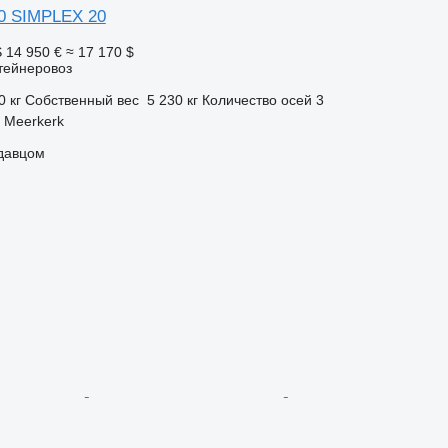
0 SIMPLEX 20
S
14 950 €
≈ 17 170 $
тейнеровоз
0 кг
Собственный вес
5 230 кг
Количество осей
3
 Meerkerk
одавцом