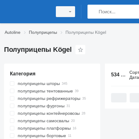
Autoline
Полуприцепы
Полуприцепы Kögel
Полуприцепы Kögel
Сор
Категория
534 объявления:
Дат
полуприцепы шторы
полуприцепы тентованные
полуприцепы рефрижераторы
полуприцепы фургоны
полуприцепы контейнеровозы
полуприцепы самосвалы
полуприцепы платформы
полуприцепы бортовые