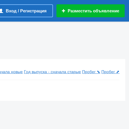
Вход / Регистрация
Разместить объявление
начала новые
Год выпуска - сначала старые
Пробег ⬊
Пробег ⬈