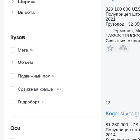
Ширина
329 100 000 UZ
Высота
Полуприцеп шт
2021
Грузопод.
32 35
Германия, M
TASSIS TRUCKS
Кузов
Связаться с пр
Мега
Объем
Подвижный пол
Сдвижная крыша
Гидроборт
13
Kögel silver g
81 230 000 UZS
Оси
Полуприцеп шт
2014
Количество осей