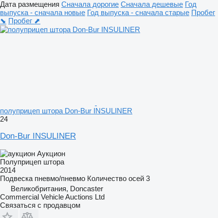
Дата размещения
Сначала дорогие
Сначала дешевые
Год
выпуска - сначала новые
Год выпуска - сначала старые
Пробег
⬊
Пробег ⬈
полуприцеп штора Don-Bur INSULINER
24
Don-Bur INSULINER
Аукцион
Полуприцеп штора
2014
Подвеска
пневмо/пневмо
Количество осей
3
Великобритания, Doncaster
Commercial Vehicle Auctions Ltd
Связаться с продавцом