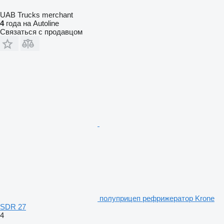
UAB Trucks merchant
4
года на Autoline
Связаться с продавцом
полуприцеп рефрижератор Krone
SDR 27
4