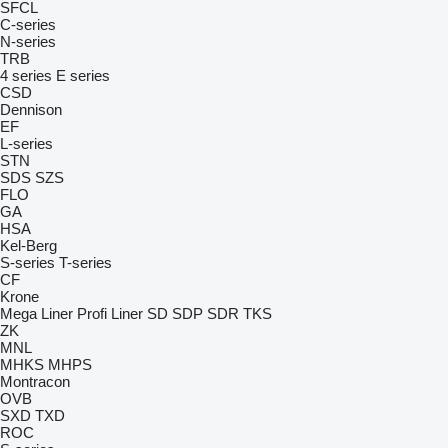
SFCL
C-series
N-series
TRB
4 series
E series
CSD
Dennison
EF
L-series
STN
SDS
SZS
FLO
GA
HSA
Kel-Berg
S-series
T-series
CF
Krone
Mega Liner
Profi Liner
SD
SDP
SDR
TKS
ZK
MNL
MHKS
MHPS
Montracon
OVB
SXD
TXD
ROC