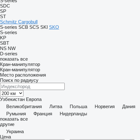
S-series
SDC
SP
ST
Schmitz Cargobull
S-series
SCB
SCS
SKI
SKO
S-series
KP
SBT
NS
NW
D-series
показать все
Кран-манипулятор
Кран-манипулятор
Место расположения
Поиск по радиусу
Узбекистан
Европа
Великобритания
Литва
Польша
Норвегия
Дания
Румыния
Франция
Нидерланды
показать все
другие
Украина
Цена