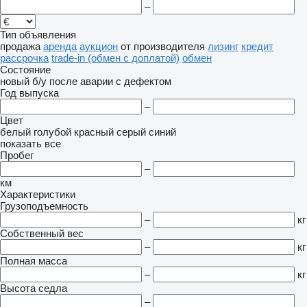
–
Тип объявления
продажа
аренда
аукцион
от производителя
лизинг
кредит
рассрочка
trade-in (обмен с доплатой)
обмен
Состояние
новый
б/у
после аварии
с дефектом
Год выпуска
–
Цвет
белый
голубой
красный
серый
синий
показать все
Пробег
–
км
Характеристики
Грузоподъемность
–
кг
Собственный вес
–
кг
Полная масса
–
кг
Высота седла
–