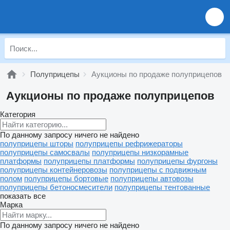
Полуприцепы
Аукционы по продаже полуприцепов
Аукционы по продаже полуприцепов
Категория
По данному запросу ничего не найдено
полуприцепы шторы
полуприцепы рефрижераторы
полуприцепы самосвалы
полуприцепы низкорамные
платформы
полуприцепы платформы
полуприцепы фургоны
полуприцепы контейнеровозы
полуприцепы с подвижным
полом
полуприцепы бортовые
полуприцепы автовозы
полуприцепы бетоносмесители
полуприцепы тентованные
показать все
Марка
По данному запросу ничего не найдено