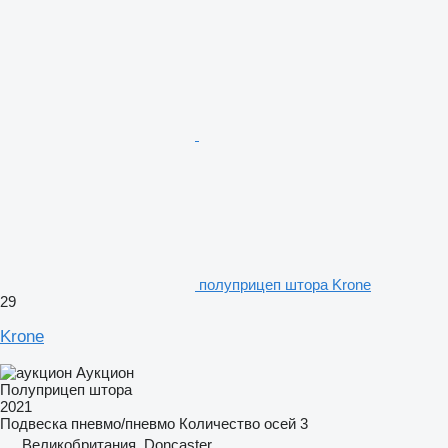
полуприцеп штора Krone
29
Krone
Аукцион
Полуприцеп штора
2021
Подвеска
пневмо/пневмо
Количество осей
3
Великобритания, Doncaster