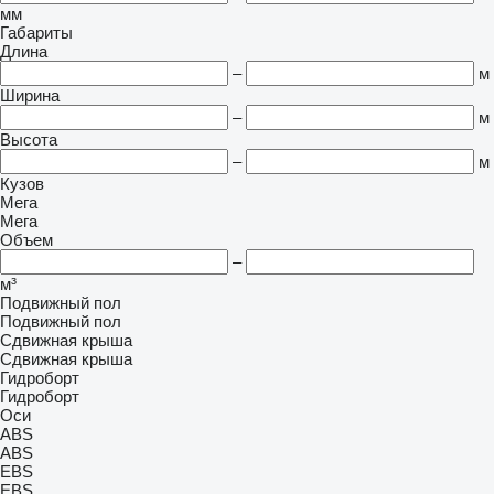
мм
Габариты
Длина
–
м
Ширина
–
м
Высота
–
м
Кузов
Мега
Мега
Объем
–
м³
Подвижный пол
Подвижный пол
Сдвижная крыша
Сдвижная крыша
Гидроборт
Гидроборт
Оси
ABS
ABS
EBS
EBS