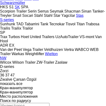
Schwarzmüller
HKS
S1
SK
SPA
Scorpion Trailer
Serin
Serrus
Seymak
Shacman
Sinan Tanker-
Treyler
Snail
Socari
Stahl
Stahl
Star Yagcilar
Stas
S-series
Sunhunk
TAD
Tabarrini
Tank
Tecnokar
Tisvol
Titan
Trabosa
Trailis
Trailix
Trailor
SP
Trax
Turbos Hoet
United Trailers
UzAutoTrailer
VS-mont
Van
Hool
ADR
EX
Van der Peet
Vega Trailer
Veldhuizen
Vertra
WABCO
WEB
Trailer
Warkas
Weightlifter
Wielton
NW
Wilcox
Wilson Trailer
ZW-Trailer
Zasław
D-series
Zorzi
36
37
47
Zwalve
Çarsan
Özgül
показать все
Кран-манипулятор
Кран-манипулятор
Место расположения
Поиск по радиусу