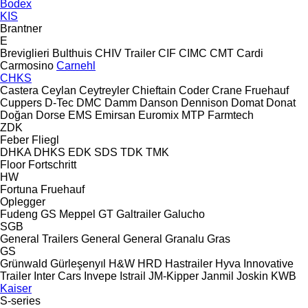
Bodex
KIS
Brantner
E
Breviglieri
Bulthuis
CHIV Trailer
CIF
CIMC
CMT
Cardi
Carmosino
Carnehl
CHKS
Castera
Ceylan
Ceytreyler
Chieftain
Coder
Crane Fruehauf
Cuppers
D-Tec
DMC
Damm
Danson
Dennison
Domat
Donat
Doğan Dorse
EMS
Emirsan
Euromix MTP
Farmtech
ZDK
Feber
Fliegl
DHKA
DHKS
EDK
SDS
TDK
TMK
Floor
Fortschritt
HW
Fortuna
Fruehauf
Oplegger
Fudeng
GS Meppel
GT
Galtrailer
Galucho
SGB
General Trailers
General
General
Granalu
Gras
GS
Grünwald
Gürleşenyıl
H&W
HRD
Hastrailer
Hyva
Innovative
Trailer
Inter Cars
Invepe
Istrail
JM-Kipper
Janmil
Joskin
KWB
Kaiser
S-series