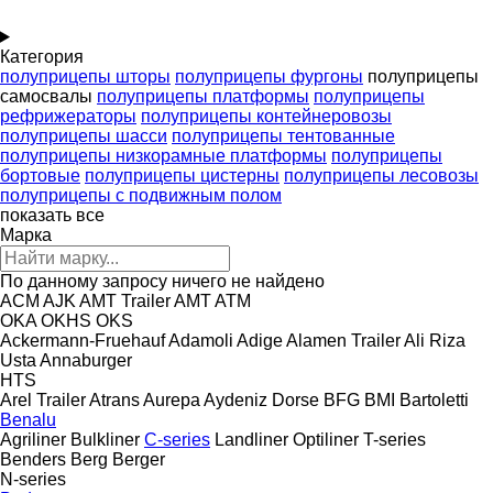
Категория
полуприцепы шторы
полуприцепы фургоны
полуприцепы
самосвалы
полуприцепы платформы
полуприцепы
рефрижераторы
полуприцепы контейнеровозы
полуприцепы шасси
полуприцепы тентованные
полуприцепы низкорамные платформы
полуприцепы
бортовые
полуприцепы цистерны
полуприцепы лесовозы
полуприцепы с подвижным полом
показать все
Марка
По данному запросу ничего не найдено
ACM
AJK
AMT Trailer
AMT
ATM
OKA
OKHS
OKS
Ackermann-Fruehauf
Adamoli
Adige
Alamen Trailer
Ali Riza
Usta
Annaburger
HTS
Arel Trailer
Atrans
Aurepa
Aydeniz Dorse
BFG
BMI
Bartoletti
Benalu
Agriliner
Bulkliner
C-series
Landliner
Optiliner
T-series
Benders
Berg
Berger
N-series