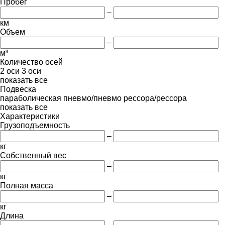
Пробег
–
км
Объем
–
м³
Количество осей
2 оси
3 оси
показать все
Подвеска
параболическая
пневмо/пневмо
рессора/рессора
показать все
Характеристики
Грузоподъемность
–
кг
Собственный вес
–
кг
Полная масса
–
кг
Длина