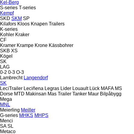
Kel-Berg
S-series
T-series
Kempf
SKD
SKM
SP
Kilafors
Kloos
Knapen Trailers
K-series
Kohler
Kraker
CF
Kramer
Krampe
Krone
Kässbohrer
SKB
XS
Kögel
SK
LAG
0-2
0-3
O-3
Lambrecht
Langendorf
SK
LeciTrailer
Leciñena
Legras
Lider
Louault
Lück
MAFA
MS
Dorse
MTD
Makinsan
Mas Trailer Tanker
Maur Bilpåbygg
Mega
MNL
Meierling
Meiller
G-series
MHKS
MHPS
Menci
SA
SL
Metaco