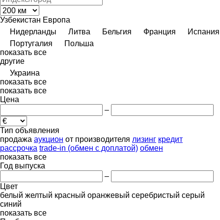
Узбекистан
Европа
Нидерланды
Литва
Бельгия
Франция
Испания
Португалия
Польша
показать все
другие
Украина
показать все
показать все
Цена
–
Тип объявления
продажа
аукцион
от производителя
лизинг
кредит
рассрочка
trade-in (обмен с доплатой)
обмен
показать все
Год выпуска
–
Цвет
белый
желтый
красный
оранжевый
серебристый
серый
синий
показать все