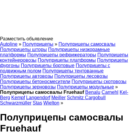
Разместить объявление
Autoline
»
Полуприцепы
»
Полуприцепы самосвалы
Полуприцепы шторы
Полуприцепы низкорамные
платформы
Полуприцепы рефрижераторы
Полуприцепы
контейнеровозы
Полуприцепы платформы
Полуприцепы
фургоны
Полуприцепы бортовые
Полуприцепы с
подвижным полом
Полуприцепы тентованные
Полуприцепы автовозы
Полуприцепы лесовозы
Полуприцепы бетоносмесители
Полуприцепы скотовозы
Полуприцепы зерновозы
Полуприцепы модульные
»
Полуприцепы самосвалы Fruehauf
Benalu
Carnehl
Kel-
Berg
Kempf
Langendorf
Meiller
Schmitz Cargobull
Schwarzmüller
Stas
Wielton
»
Полуприцепы самосвалы
Fruehauf