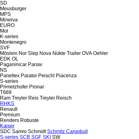
SD
Meusburger
MPS
Minerva
EURO
Mol
K-series
Montenegro
SVF
Möslein
Nor Slep
Nova
Nükte Trailer
OVA
Oehler
EDK
OL
Paganinicar
Panav
NS
Paneltex
Parator
Peischl
Piacenza
S-series
Primetzhofer
Pronar
T669
Ram Treyler
Reis Treyler
Reisch
RHKS
Renault
Premium
Renders
Robuste
Kaiser
SDC
Samro
Schmidt
Schmitz Cargobull
S-series
SCB
SGF
SKI
SW