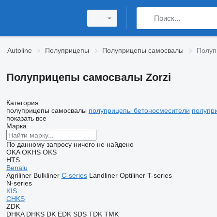
Autoline
Полуприцепы
Полуприцепы самосвалы
Полуп
Полуприцепы самосвалы Zorzi
Категория
полуприцепы самосвалы
полуприцепы бетоносмесители
полупр
показать все
Марка
По данному запросу ничего не найдено
OKA
OKHS
OKS
HTS
Benalu
Agriliner
Bulkliner
C-series
Landliner
Optiliner
T-series
N-series
KIS
CHKS
ZDK
DHKA
DHKS
DK
EDK
SDS
TDK
TMK