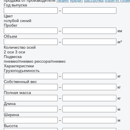
продажа
от производителя
лизинг
кредит
рассрочка
trade-in (об
Год выпуска
–
Цвет
голубой
синий
Пробег
–
км
Объем
–
м³
Количество осей
2 оси
3 оси
Подвеска
пневмо/пневмо
рессора/пневмо
Характеристики
Грузоподъемность
–
кг
Собственный вес
–
кг
Полная масса
–
кг
Длина
–
м
Ширина
–
м
Высота