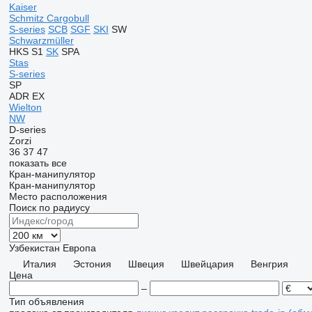
Kaiser
Schmitz Cargobull
S-series
SCB
SGF
SKI
SW
Schwarzmüller
HKS
S1
SK
SPA
Stas
S-series
SP
ADR
EX
Wielton
NW
D-series
Zorzi
36
37
47
показать все
Кран-манипулятор
Кран-манипулятор
Место расположения
Поиск по радиусу
Узбекистан
Европа
Италия
Эстония
Швеция
Швейцария
Венгрия
Цена
–
Тип объявления