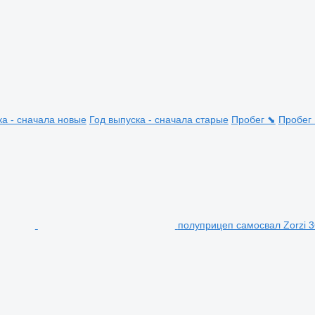
ка - сначала новые
Год выпуска - сначала старые
Пробег ⬊
Пробег
полуприцеп самосвал Zorzi 