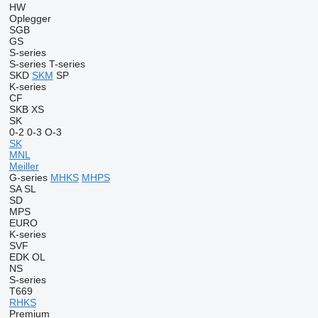
HW
Oplegger
SGB
GS
S-series
S-series
T-series
SKD
SKM
SP
K-series
CF
SKB
XS
SK
0-2
0-3
O-3
SK
MNL
Meiller
G-series
MHKS
MHPS
SA
SL
SD
MPS
EURO
K-series
SVF
EDK
OL
NS
S-series
T669
RHKS
Premium