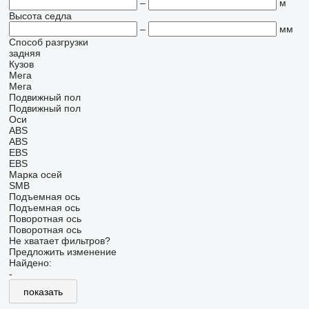
–
м
Высота седла
–
мм
Способ разгрузки
задняя
Кузов
Мега
Мега
Подвижный пол
Подвижный пол
Оси
ABS
ABS
EBS
EBS
Марка осей
SMB
Подъемная ось
Подъемная ось
Поворотная ось
Поворотная ось
Не хватает фильтров?
Предложить изменение
Найдено:
-
показать