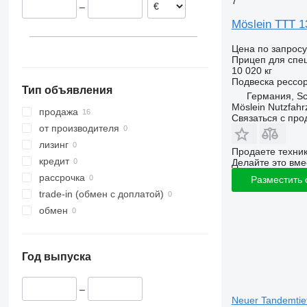
7
–
Möslein TTT 1
Цена по запросу
Прицеп для спе
10 020 кг
Подвеска
рессо
Тип объявления
Германия, S
Möslein Nutzfah
продажа
Связаться с пр
от производителя
лизинг
Продаете техни
кредит
Делайте это вме
рассрочка
Разместить
trade-in (обмен с доплатой)
обмен
Год выпуска
–
Neuer Tandemtief