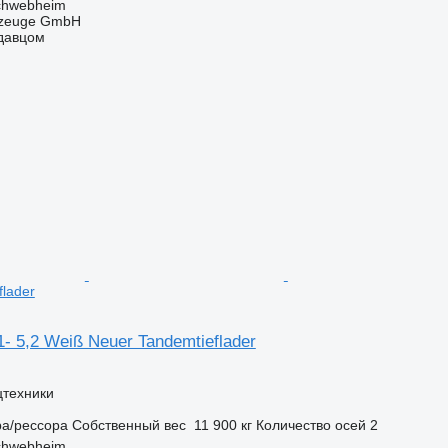
chwebheim
rzeuge GmbH
одавцом
flader
1- 5,2 Weiß Neuer Tandemtieflader
цтехники
ра/рессора
Собственный вес
11 900 кг
Количество осей
2
chwebheim