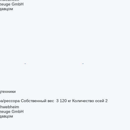
rzeuge GmbH
одавцом
цтехники
ра/рессора
Собственный вес
3 120 кг
Количество осей
2
chwebheim
rzeuge GmbH
одавцом