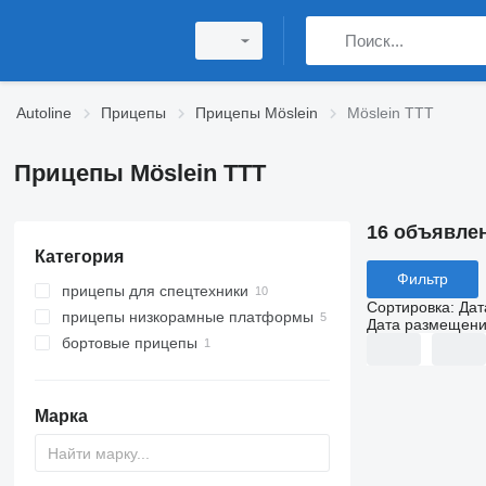
Autoline
Прицепы
Прицепы Möslein
Möslein TTT
Прицепы Möslein TTT
16 объявле
Категория
Фильтр
прицепы для спецтехники
Сортировка
:
Дат
прицепы низкорамные платформы
Дата размещен
бортовые прицепы
Марка