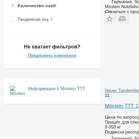
Германия, S
Количество осей
Möslein Nutzfah
Связаться с пр
Тандемная ось
Не хватает фильтров?
Предложить изменение
Информация о Möslein TTT
Neuer Tandemtie
11
Möslein TTT 1
Цена по запросу
Прицеп для спе
9 050 кг
Подвеска
рессо
Германия, S