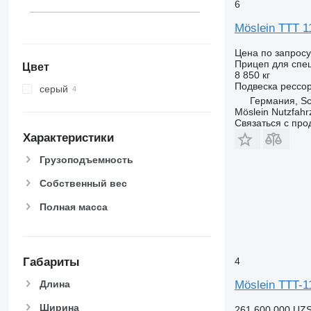
6
Möslein TTT 11
Цена по запросу
Прицеп для спе
Цвет
8 850 кг
Подвеска
рессо
серый
Германия, S
Möslein Nutzfah
Связаться с пр
Характеристики
Грузоподъемность
Собственный вес
Полная масса
4
Габариты
Möslein TTT-1
Длина
Ширина
261 600 000 UZ