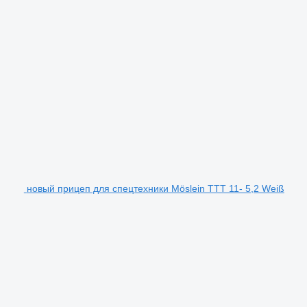
новый прицеп для спецтехники Möslein TTT 11- 5,2 Weiß