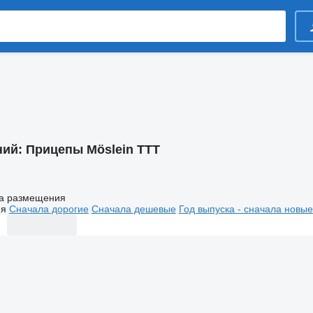
ний:
Прицепы Möslein TTT
а размещения
ия
Сначала дорогие
Сначала дешевые
Год выпуска - сначала новые