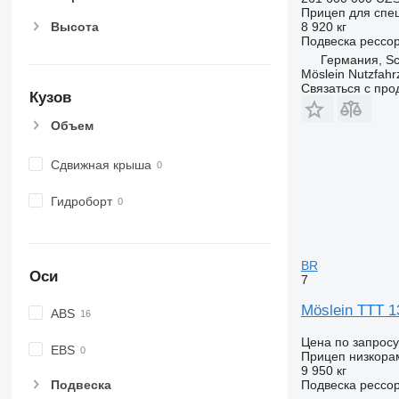
Прицеп для спе
Высота
8 920 кг
Подвеска
рессо
Германия, S
Möslein Nutzfah
Связаться с пр
Кузов
Объем
Сдвижная крыша
Гидроборт
BR
Оси
7
Möslein TTT 1
ABS
Цена по запросу
EBS
Прицеп низкора
9 950 кг
Подвеска
рессо
Подвеска