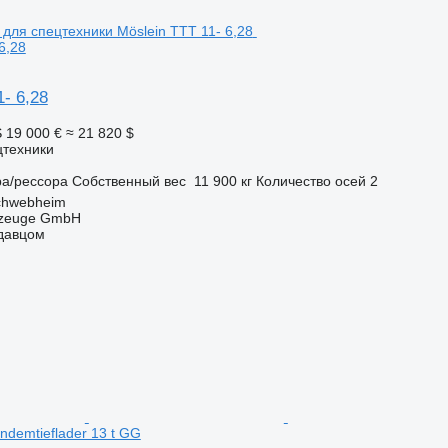
6,28
1- 6,28
S
19 000 €
≈ 21 820 $
цтехники
ра/рессора
Собственный вес
11 900 кг
Количество осей
2
chwebheim
rzeuge GmbH
одавцом
ndemtieflader 13 t GG