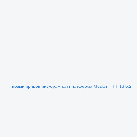
новый прицеп низкорамная платформа Möslein TTT 13 6.2