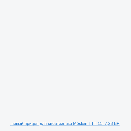
новый прицеп для спецтехники Möslein TTT 11- 7,28 BR