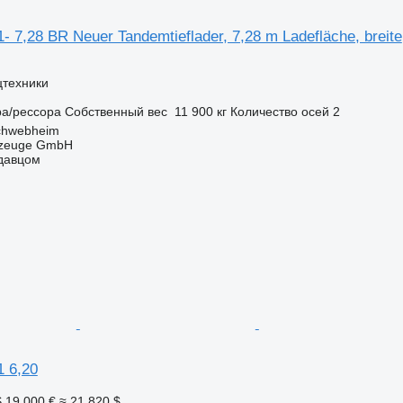
- 7,28 BR Neuer Tandemtieflader, 7,28 m Ladefläche, breite
цтехники
ра/рессора
Собственный вес
11 900 кг
Количество осей
2
chwebheim
rzeuge GmbH
одавцом
1 6,20
S
19 000 €
≈ 21 820 $