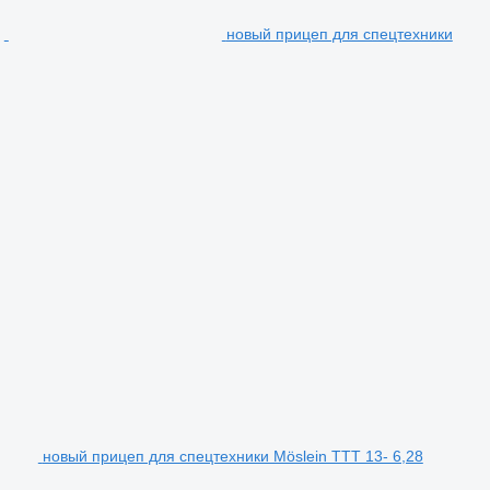
новый прицеп для спецтехники
новый прицеп для спецтехники Möslein TTT 13- 6,28