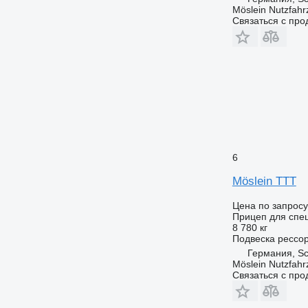
Möslein Nutzfah
Связаться с пр
6
Möslein TTT
Цена по запросу
Прицеп для спе
8 780 кг
Подвеска
рессо
Германия, S
Möslein Nutzfah
Связаться с пр