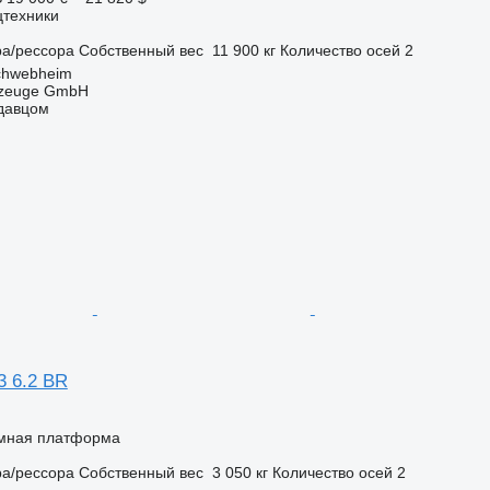
цтехники
ра/рессора
Собственный вес
11 900 кг
Количество осей
2
chwebheim
rzeuge GmbH
одавцом
3 6.2 BR
мная платформа
ра/рессора
Собственный вес
3 050 кг
Количество осей
2