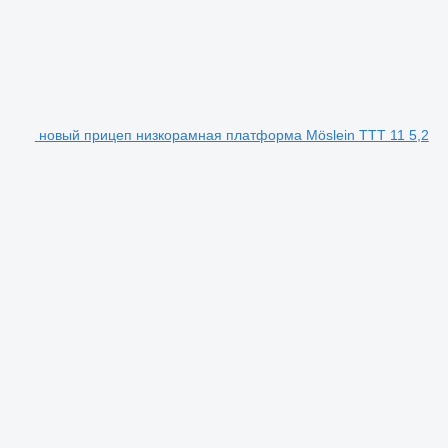
новый прицеп низкорамная платформа Möslein TTT 11 5,2