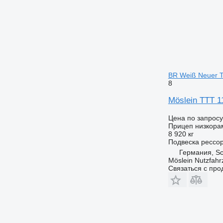
BR Weiß Neuer T
8
Möslein TTT 1
Цена по запросу
Прицеп низкора
8 920 кг
Подвеска
рессо
Германия, S
Möslein Nutzfah
Связаться с пр