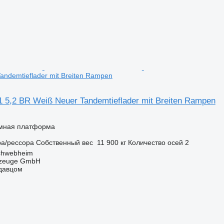
andemtieflader mit Breiten Rampen
1 5,2 BR Weiß Neuer Tandemtieflader mit Breiten Rampen
мная платформа
ра/рессора
Собственный вес
11 900 кг
Количество осей
2
chwebheim
rzeuge GmbH
одавцом