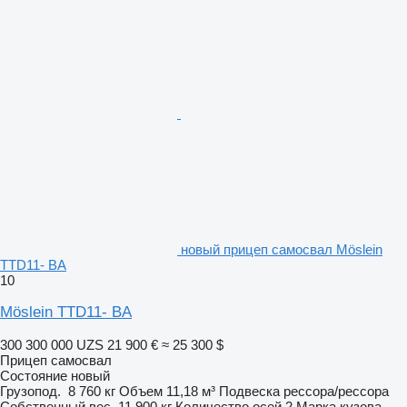
новый прицеп самосвал Möslein
TTD11- BA
10
Möslein TTD11- BA
300 300 000 UZS
21 900 €
≈ 25 300 $
Прицеп самосвал
Состояние
новый
Грузопод.
8 760 кг
Объем
11,18 м³
Подвеска
рессора/рессора
Собственный вес
11 900 кг
Количество осей
2
Марка кузова