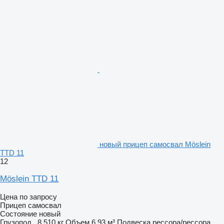
новый прицеп самосвал Möslein
TTD 11
12
Möslein TTD 11
Цена по запросу
Прицеп самосвал
Состояние
новый
Грузопод.
8 510 кг
Объем
6,93 м³
Подвеска
рессора/рессора