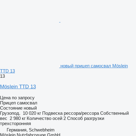
новый прицеп самосвал Möslein
TTD 13
13
Möslein TTD 13
Цена по запросу
Прицеп самосвал
Состояние
новый
Грузопод.
10 020 кг
Подвеска
рессора/рессора
Собственный
вес
2 980 кг
Количество осей
2
Способ разгрузки
трехсторонняя
Германия, Schwebheim
Möslein Nutzfahrzeuge GmbH