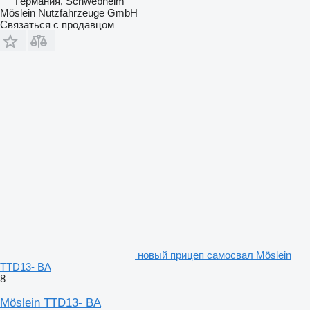
Германия, Schwebheim
Möslein Nutzfahrzeuge GmbH
Связаться с продавцом
новый прицеп самосвал Möslein
TTD13- BA
8
Möslein TTD13- BA