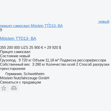
новый
прицеп самосвал Möslein TTD13- BA
9
Möslein TTD13- BA
355 200 000 UZS
25 900 €
≈ 29 920 $
Прицеп самосвал
Состояние
новый
Грузопод.
9 720 кг
Объем
11,18 м³
Подвеска
рессора/рессора
Собственный вес
3 280 кг
Количество осей
2
Способ разгрузки
трехсторонняя
Германия, Schwebheim
Möslein Nutzfahrzeuge GmbH
Связаться с продавцом