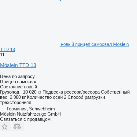
новый прицеп самосвал Möslein
TTD 13
11
Möslein TTD 13
Цена по запросу
Прицеп самосвал
Состояние
новый
Грузопод.
10 020 кг
Подвеска
рессора/рессора
Собственный
вес
2 980 кг
Количество осей
2
Способ разгрузки
трехсторонняя
Германия, Schwebheim
Möslein Nutzfahrzeuge GmbH
Связаться с продавцом