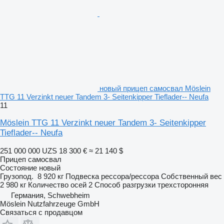
новый прицеп самосвал Möslein
TTG 11 Verzinkt neuer Tandem 3- Seitenkipper Tieflader-- Neufa
11
Möslein TTG 11 Verzinkt neuer Tandem 3- Seitenkipper
Tieflader-- Neufa
251 000 000 UZS
18 300 €
≈ 21 140 $
Прицеп самосвал
Состояние
новый
Грузопод.
8 920 кг
Подвеска
рессора/рессора
Собственный вес
2 980 кг
Количество осей
2
Способ разгрузки
трехсторонняя
Германия, Schwebheim
Möslein Nutzfahrzeuge GmbH
Связаться с продавцом