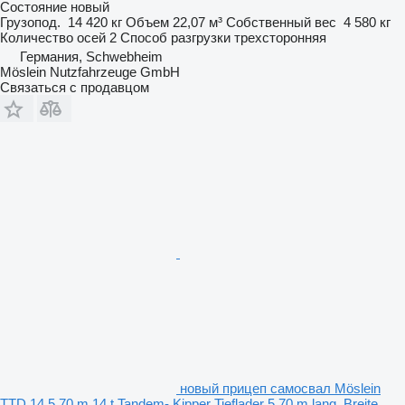
Состояние
новый
Грузопод.
14 420 кг
Объем
22,07 м³
Собственный вес
4 580 кг
Количество осей
2
Способ разгрузки
трехсторонняя
Германия, Schwebheim
Möslein Nutzfahrzeuge GmbH
Связаться с продавцом
новый прицеп самосвал Möslein
TTD 14 5,70 m 14 t Tandem- Kipper Tieflader 5,70 m lang, Breite