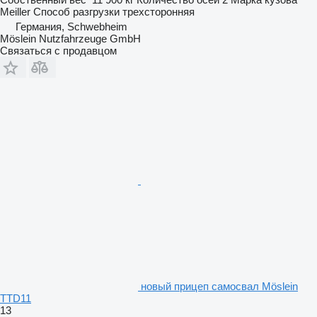
Meiller
Способ разгрузки
трехсторонняя
Германия, Schwebheim
Möslein Nutzfahrzeuge GmbH
Связаться с продавцом
новый прицеп самосвал Möslein
TTD11
13