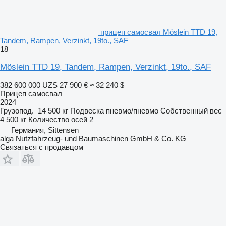
прицеп самосвал Möslein TTD 19,
Tandem, Rampen, Verzinkt, 19to., SAF
18
Möslein TTD 19, Tandem, Rampen, Verzinkt, 19to., SAF
382 600 000 UZS
27 900 €
≈ 32 240 $
Прицеп самосвал
2024
Грузопод.
14 500 кг
Подвеска
пневмо/пневмо
Собственный вес
4 500 кг
Количество осей
2
Германия, Sittensen
alga Nutzfahrzeug- und Baumaschinen GmbH & Co. KG
Связаться с продавцом