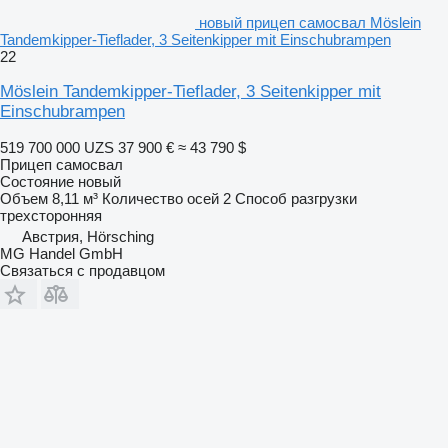
новый прицеп самосвал Möslein
Tandemkipper-Tieflader, 3 Seitenkipper mit Einschubrampen
22
Möslein Tandemkipper-Tieflader, 3 Seitenkipper mit
Einschubrampen
519 700 000 UZS
37 900 €
≈ 43 790 $
Прицеп самосвал
Состояние
новый
Объем
8,11 м³
Количество осей
2
Способ разгрузки
трехсторонняя
Австрия, Hörsching
MG Handel GmbH
Связаться с продавцом