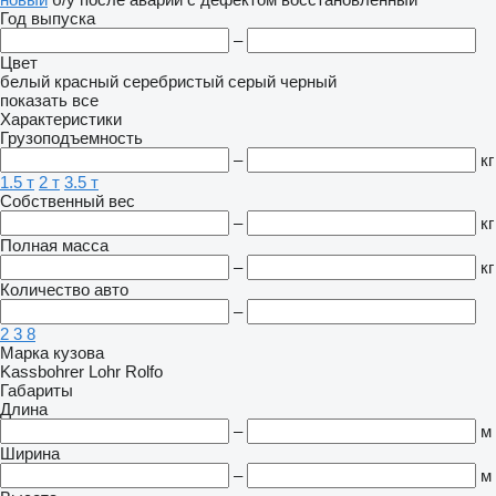
Год выпуска
–
Цвет
белый
красный
серебристый
серый
черный
показать все
Характеристики
Грузоподъемность
–
кг
1.5 т
2 т
3.5 т
Собственный вес
–
кг
Полная масса
–
кг
Количество авто
–
2
3
8
Марка кузова
Kassbohrer
Lohr
Rolfo
Габариты
Длина
–
м
Ширина
–
м