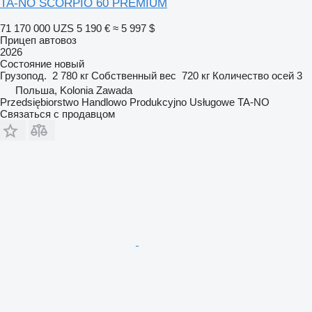
TA-NO SCORPIO 60 PREMIUM
71 170 000 UZS
5 190 €
≈ 5 997 $
Прицеп автовоз
2026
Состояние
новый
Грузопод.
2 780 кг
Собственный вес
720 кг
Количество осей
3
Польша, Kolonia Zawada
Przedsiębiorstwo Handlowo Produkcyjno Usługowe TA-NO
Связаться с продавцом