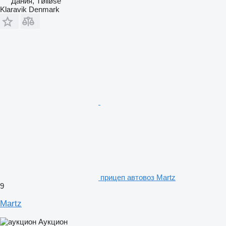
Дания, Tølløse
Klaravik Denmark
прицеп автовоз Martz
9
Martz
Аукцион