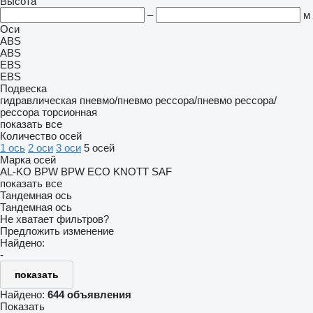
Высота
–
м
Оси
ABS
ABS
EBS
EBS
Подвеска
гидравлическая
пневмо/пневмо
рессора/пневмо
рессора/
рессора
торсионная
показать все
Количество осей
1 ось
2 оси
3 оси
5 осей
Марка осей
AL-KO
BPW
BPW ECO
KNOTT
SAF
показать все
Тандемная ось
Тандемная ось
Не хватает фильтров?
Предложить изменение
Найдено:
-
показать
Найдено:
644 объявления
Показать