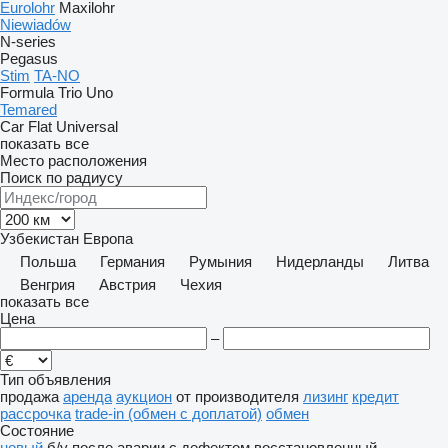
Eurolohr
Maxilohr
Niewiadów
N-series
Pegasus
Stim
TA-NO
Formula
Trio
Uno
Temared
Car Flat
Universal
показать все
Место расположения
Поиск по радиусу
Узбекистан
Европа
Польша
Германия
Румыния
Нидерланды
Литва
Венгрия
Австрия
Чехия
показать все
Цена
–
Тип объявления
продажа
аренда
аукцион
от производителя
лизинг
кредит
рассрочка
trade-in (обмен с доплатой)
обмен
Состояние
новый
б/у
после аварии
с дефектом
восстановленный