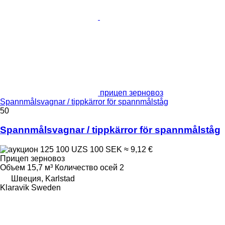
прицеп зерновоз
Spannmålsvagnar / tippkärror för spannmålståg
50
Spannmålsvagnar / tippkärror för spannmålståg
125 100 UZS
100 SEK
≈ 9,12 €
Прицеп зерновоз
Объем
15,7 м³
Количество осей
2
Швеция, Karlstad
Klaravik Sweden