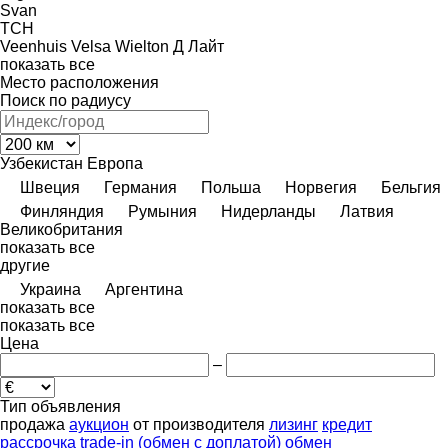
Svan
TCH
Veenhuis
Velsa
Wielton
Д Лайт
показать все
Место расположения
Поиск по радиусу
Узбекистан
Европа
Швеция
Германия
Польша
Норвегия
Бельгия
Финляндия
Румыния
Нидерланды
Латвия
Великобритания
показать все
другие
Украина
Аргентина
показать все
показать все
Цена
–
Тип объявления
продажа
аукцион
от производителя
лизинг
кредит
рассрочка
trade-in (обмен с доплатой)
обмен