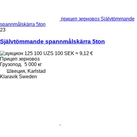
прицеп зерновоз Självtömmande
spannmålskärra 5ton
23
Självtömmande spannmålskärra 5ton
125 100 UZS
100 SEK
≈ 9,12 €
Прицеп зерновоз
Грузопод.
5 000 кг
Швеция, Karlstad
Klaravik Sweden