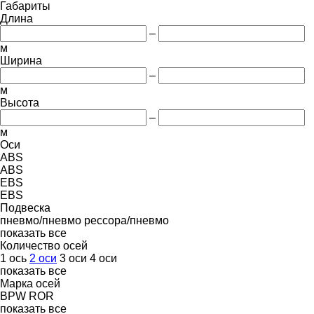
Габариты
Длина
–
м
Ширина
–
м
Высота
–
м
Оси
ABS
ABS
EBS
EBS
Подвеска
пневмо/пневмо
рессора/пневмо
показать все
Количество осей
1 ось
2 оси
3 оси
4 оси
показать все
Марка осей
BPW
ROR
показать все