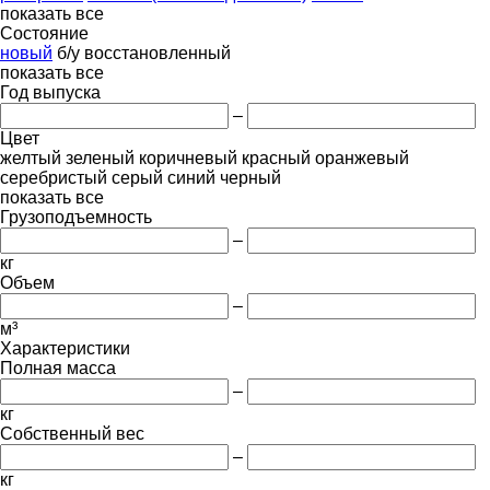
показать все
Состояние
новый
б/у
восстановленный
показать все
Год выпуска
–
Цвет
желтый
зеленый
коричневый
красный
оранжевый
серебристый
серый
синий
черный
показать все
Грузоподъемность
–
кг
Объем
–
м³
Характеристики
Полная масса
–
кг
Собственный вес
–
кг