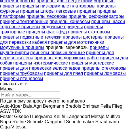
контейнеровозы
прицепы для спецтехники
бортовые
прицепы
прицепы низкорамные платформы
прицепы
фургоны
прицепы шторы
легковые прицепы
прицепы
платформы
прицепы лесовозы
прицепы рефрижераторы
прицепы тентованные
прицепы коневозы
прицепы шасси
торговые прицепы
лодочные прицепы
прицепы
тракторные
прицепы фаст-фуд
прицепы скотовозы
прицепы подкатные тележки
прицепы цистерны
прицепы
для перевозки кабеля
прицепы для мототехники
модульные прицепы
прицепы зерновозы
прицепы
мультилифты
прицепы промышленные
прицепы для
перевозки сена
прицепы для дорожных работ
прицепы для
собак
прицепы изотермические
прицепы мастерские
прицепы для перевозки велосипедов
прицепы стекловозы
прицепы трубовозы
прицепы для пчел
прицепы ломовозы
прицепы птицевозы
показать все
Марка
По данному запросу ничего не найдено
Auto-Kiper
Bala Agri
Bergmann
Bredöls
Emirsan
Fella
Fliegl
ASW
TDK
Foster
Gisebo
Husqvarna
Kellfri
Langendorf
Metsjö
Multiva
Nopa
Rottne
Schmitz Cargobull
Schuitemaker
Strautmann
Giga-Vitesse