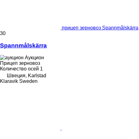
прицеп зерновоз Spannmålskärra
30
Spannmålskärra
Аукцион
Прицеп зерновоз
Количество осей
1
Швеция, Karlstad
Klaravik Sweden