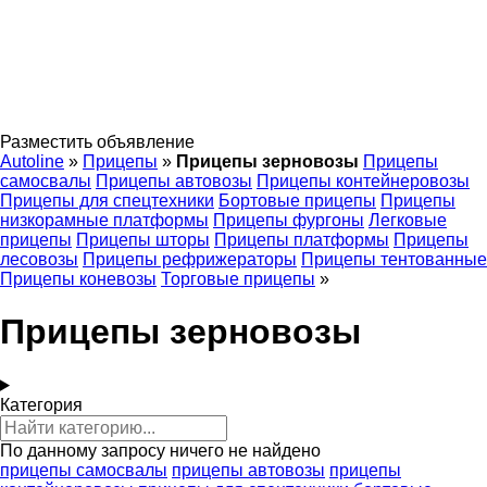
Разместить объявление
Autoline
»
Прицепы
»
Прицепы зерновозы
Прицепы
самосвалы
Прицепы автовозы
Прицепы контейнеровозы
Прицепы для спецтехники
Бортовые прицепы
Прицепы
низкорамные платформы
Прицепы фургоны
Легковые
прицепы
Прицепы шторы
Прицепы платформы
Прицепы
лесовозы
Прицепы рефрижераторы
Прицепы тентованные
Прицепы коневозы
Торговые прицепы
»
Прицепы зерновозы
Категория
По данному запросу ничего не найдено
прицепы самосвалы
прицепы автовозы
прицепы