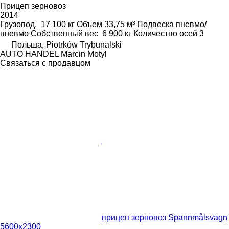
Прицеп зерновоз
2014
Грузопод.
17 100 кг
Объем
33,75 м³
Подвеска
пневмо/
пневмо
Собственный вес
6 900 кг
Количество осей
3
Польша, Piotrków Trybunalski
AUTO HANDEL Marcin Motyl
Связаться с продавцом
прицеп зерновоз Spannmålsvagn
5600x2300