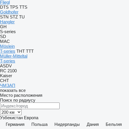
Fliegl
DTS
TPS
TTS
Goldhofer
STN
STZ
TU
Hangler
GH
S-series
SD
MAC
Möslein
T-series
THT
TTT
Müller-Mitteltal
T-series
ASDV
RC 2100
Kaiser
CHT
ЧМЗАП
показать все
Место расположения
Поиск по радиусу
Узбекистан
Европа
Германия
Польша
Нидерланды
Дания
Бельгия