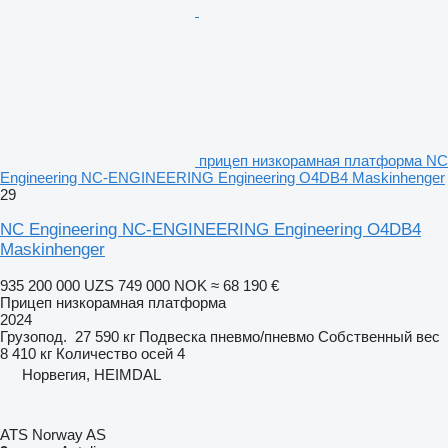
прицеп низкорамная платформа NC
Engineering NC-ENGINEERING Engineering O4DB4 Maskinhenger
29
NC Engineering NC-ENGINEERING Engineering O4DB4
Maskinhenger
935 200 000 UZS
749 000 NOK
≈ 68 190 €
Прицеп низкорамная платформа
2024
Грузопод.
27 590 кг
Подвеска
пневмо/пневмо
Собственный вес
8 410 кг
Количество осей
4
Норвегия, HEIMDAL
ATS Norway AS