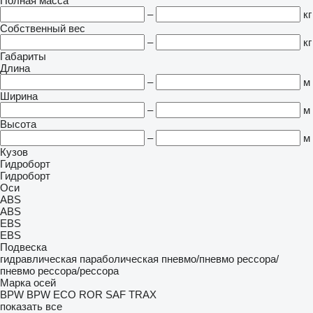
Полная масса
–
кг
Собственный вес
–
кг
Габариты
Длина
–
м
Ширина
–
м
Высота
–
м
Кузов
Гидроборт
Гидроборт
Оси
ABS
ABS
EBS
EBS
Подвеска
гидравлическая
параболическая
пневмо/пневмо
рессора/
пневмо
рессора/рессора
Марка осей
BPW
BPW ECO
ROR
SAF
TRAX
показать все