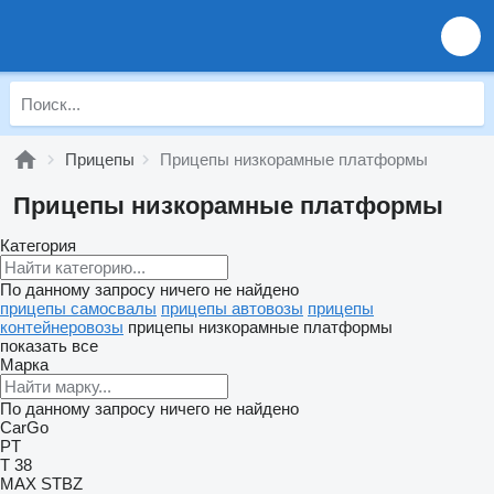
Прицепы
Прицепы низкорамные платформы
Прицепы низкорамные платформы
Категория
По данному запросу ничего не найдено
прицепы самосвалы
прицепы автовозы
прицепы
контейнеровозы
прицепы низкорамные платформы
показать все
Марка
По данному запросу ничего не найдено
CarGo
PT
T 38
MAX
STBZ