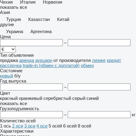
Чехия
Италия
Норвегия
показать все
Азия
Турция
Казахстан
Китай
другие
Украина
Аргентина
Цена
–
Тип объявления
продажа
аренда
аукцион
от производителя
лизинг
кредит
рассрочка
trade-in (обмен с доплатой)
обмен
Состояние
новый
б/у
Год выпуска
–
Цвет
красный
оранжевый
серебристый
серый
синий
показать все
Грузоподъемность
–
кг
Количество осей
1 ось
2 оси
3 оси
4 оси
5 осей
6 осей
8 осей
Характеристики