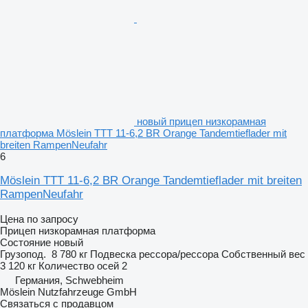
новый прицеп низкорамная
платформа Möslein TTT 11-6,2 BR Orange Tandemtieflader mit
breiten RampenNeufahr
6
Möslein TTT 11-6,2 BR Orange Tandemtieflader mit breiten
RampenNeufahr
Цена по запросу
Прицеп низкорамная платформа
Состояние
новый
Грузопод.
8 780 кг
Подвеска
рессора/рессора
Собственный вес
3 120 кг
Количество осей
2
Германия, Schwebheim
Möslein Nutzfahrzeuge GmbH
Связаться с продавцом