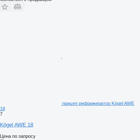
прицеп рефрижератор Kögel AWE
18
7
Kögel AWE 18
Цена по запросу