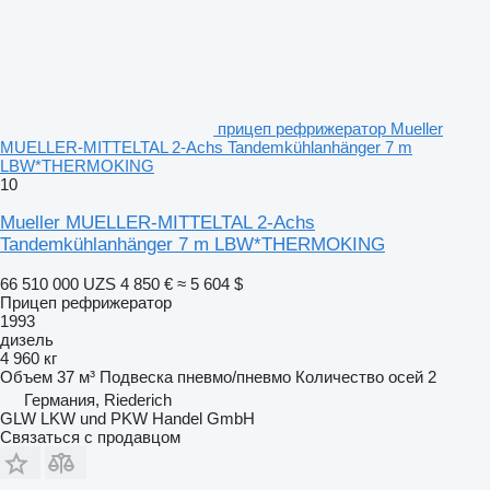
прицеп рефрижератор Mueller
MUELLER-MITTELTAL 2-Achs Tandemkühlanhänger 7 m
LBW*THERMOKING
10
Mueller MUELLER-MITTELTAL 2-Achs
Tandemkühlanhänger 7 m LBW*THERMOKING
66 510 000 UZS
4 850 €
≈ 5 604 $
Прицеп рефрижератор
1993
дизель
4 960 кг
Объем
37 м³
Подвеска
пневмо/пневмо
Количество осей
2
Германия, Riederich
GLW LKW und PKW Handel GmbH
Связаться с продавцом