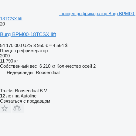
прицеп рефрижератор Burg BPM00-
18TCSX lift
20
Burg BPM00-18TCSX lift
54 170 000 UZS
3 950 €
≈ 4 564 $
Прицеп рефрижератор
2000
11 790 кг
Собственный вес
6 210 кг
Количество осей
2
Нидерланды, Roosendaal
Trucks Roosendaal B.V.
12
лет на Autoline
Связаться с продавцом