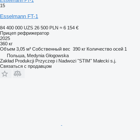
Esselmann FT-1
15
Esselmann FT-1
84 400 000 UZS
26 500 PLN
≈ 6 154 €
Прицеп рефрижератор
2025
360 кг
Объем
3,05 м³
Собственный вес
390 кг
Количество осей
1
Польша, Medynia Głogowska
Zakład Produkcji Przyczep i Nadwozi "STIM" Małecki s.j.
Связаться с продавцом