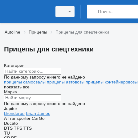
Autoline
Прицепы
Прицепы для спецтехники
Прицепы для спецтехники
Категория
По данному запросу ничего не найдено
прицепы самосвалы
прицепы автовозы
прицепы контейнеровозы
показать все
Марка
По данному запросу ничего не найдено
Jupiter
Brenderup
Brian James
A Transporter
CarGo
Ducato
DTS
TPS
TTS
TU