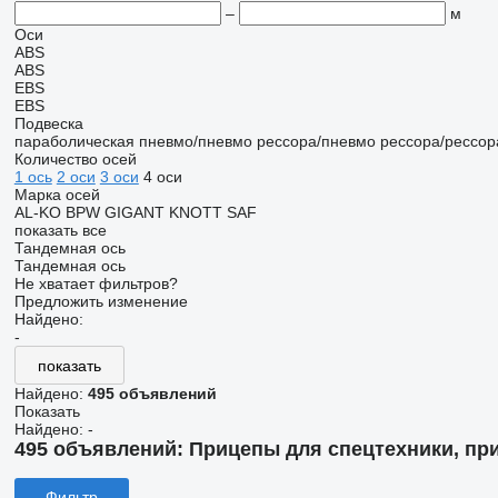
–
м
Оси
ABS
ABS
EBS
EBS
Подвеска
параболическая
пневмо/пневмо
рессора/пневмо
рессора/рессор
Количество осей
1 ось
2 оси
3 оси
4 оси
Марка осей
AL-KO
BPW
GIGANT
KNOTT
SAF
показать все
Тандемная ось
Тандемная ось
Не хватает фильтров?
Предложить изменение
Найдено:
-
показать
Найдено:
495 объявлений
Показать
Найдено:
-
495 объявлений:
Прицепы для спецтехники, при
Фильтр