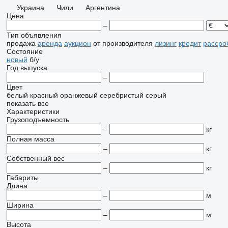
Украина
Чили
Аргентина
Цена
–
Тип объявления
продажа
аренда
аукцион
от производителя
лизинг
кредит
рассро
Состояние
новый
б/у
Год выпуска
–
Цвет
белый
красный
оранжевый
серебристый
серый
показать все
Характеристики
Грузоподъемность
–
кг
Полная масса
–
кг
Собственный вес
–
кг
Габариты
Длина
–
м
Ширина
–
м
Высота