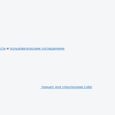
сти
и
пользовательским соглашением
.
прицеп для спецтехники Lider