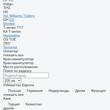
CP
PE
Indigo
TPG
HS
Ifor Williams Trailers
GH
GX
Möslein
T-series
TTT
KA
T-series
Niewiadów
OS
TUE
ZKO
Temared
Universal
показать все
Кран-манипулятор
Кран-манипулятор
Место расположения
Поиск по радиусу
Узбекистан
Европа
Польша
Германия
Нидерланды
Дания
Франция
показать все
Азия
Турция
Казахстан
другие