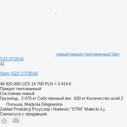
новый прицеп тентованный Stim
S22-27/3516
11
Stim S22-27/3516
46 820 000 UZS
14 700 PLN
≈ 3 414 €
Прицеп тентованный
Состояние
новый
Грузопод.
2 070 кг
Собственный вес
630 кг
Количество осей
2
Польша, Medynia Głogowska
Zakład Produkcji Przyczep i Nadwozi "STIM" Małecki s.j.
Связаться с продавцом