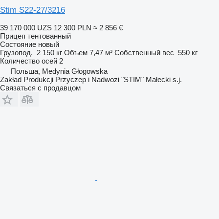
Stim S22-27/3216
39 170 000 UZS
12 300 PLN
≈ 2 856 €
Прицеп тентованный
Состояние
новый
Грузопод.
2 150 кг
Объем
7,47 м³
Собственный вес
550 кг
Количество осей
2
Польша, Medynia Głogowska
Zakład Produkcji Przyczep i Nadwozi "STIM" Małecki s.j.
Связаться с продавцом