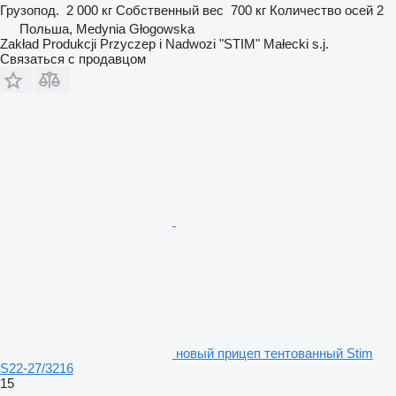
Грузопод.
2 000 кг
Собственный вес
700 кг
Количество осей
2
Польша, Medynia Głogowska
Zakład Produkcji Przyczep i Nadwozi "STIM" Małecki s.j.
Связаться с продавцом
новый прицеп тентованный Stim
S22-27/3216
15