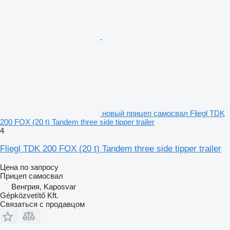
новый прицеп самосвал Fliegl TDK
200 FOX (20 t) Tandem three side tipper trailer
4
Fliegl TDK 200 FOX (20 t) Tandem three side tipper trailer
Цена по запросу
Прицеп самосвал
Венгрия, Kaposvar
Gépközvetítő Kft.
Связаться с продавцом