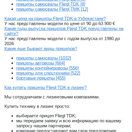
прицепы самосвалы Fliegl TDK [8]
прицепы самосвалы Fliegl TMK [12]
Какая цена на прицепы Fliegl TDK в Узбекистане?
У нас представлены модели по цене от 90 до 63 900 €
Какие годы выпуска прицепов Fliegl TDK представлены на
сайте?
У нас представлены модели с годом выпуска от 1980 до
2026
Какие еще бывают виды прицепов?
прицепы самосвалы [1032]
прицепы автовозы [664]
прицепы контейнеровозы [556]
прицепы для спецтехники [522]
бортовые прицепы [455]
Как купить прицепы Fliegl TDK в лизинг?
Мы сотрудничаем с лизинговыми компаниями.
Купить технику в лизинг просто:
выбираете прицеп Fliegl TDK;
мы передаем заявку и всю информацию по вашему
запросу нашим партнерам;
компании предоставляют вам свои предложения;