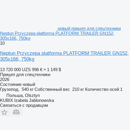
новый прицеп для спецтехники
Neptun Przyczepa platforma PLATFORM TRAILER GN152,
305x166, 750kg
10
Neptun Przyczepa platforma PLATFORM TRAILER GN152,
305x166, 750kg
13 720 000 UZS
996 €
≈ 1 149 $
Прицеп для спецтехники
2026
Состояние
новый
Грузопод.
540 кг
Собственный вес
210 кг
Количество осей
1
Польша, Olsztyn
KUBIX Izabela Jablonowska
Связаться с продавцом