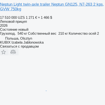
Neptun Light twin-axle trailer Neptun GN125, N7-263 2 kps,
GVW 750kg
17 510 000 UZS
1 271 €
≈ 1 466 $
Легковой прицеп
2026
Состояние
новый
Грузопод.
540 кг
Собственный вес
210 кг
Количество осей
2
Польша, Olsztyn
KUBIX Izabela Jablonowska
Связаться с продавцом