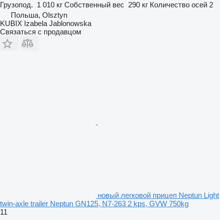
Грузопод.
1 010 кг
Собственный вес
290 кг
Количество осей
2
Польша, Olsztyn
KUBIX Izabela Jablonowska
Связаться с продавцом
новый легковой прицеп Neptun Light
twin-axle trailer Neptun GN125, N7-263 2 kps, GVW 750kg
11