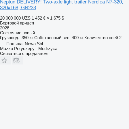
Neptun DELIVERY! Two-axle light trailer Nordica N7-320,
320x168, GN233
20 000 000 UZS
1 452 €
≈ 1 675 $
Бортовой прицеп
2026
Состояние
новый
Грузопод.
350 кг
Собственный вес
400 кг
Количество осей
2
Польша, Nowa Sól
Mazzo Przyczepy - Modrzyca
Связаться с продавцом