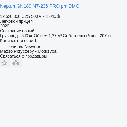
Neptun GN180 N7-236 PRO prr DMC
12 520 000 UZS
909 €
≈ 1 049 $
Легковой прицеп
2026
Состояние
новый
Грузопод.
543 кг
Объем
1,37 м³
Собственный вес
207 кг
Количество осей
1
Польша, Nowa Sól
Mazzo Przyczepy - Modrzyca
Связаться с продавцом