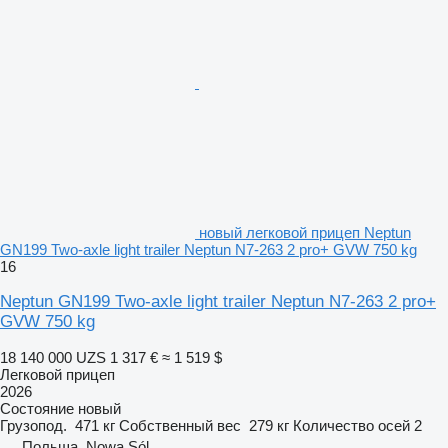
новый легковой прицеп Neptun
GN199 Two-axle light trailer Neptun N7-263 2 pro+ GVW 750 kg
16
Neptun GN199 Two-axle light trailer Neptun N7-263 2 pro+
GVW 750 kg
18 140 000 UZS
1 317 €
≈ 1 519 $
Легковой прицеп
2026
Состояние
новый
Грузопод.
471 кг
Собственный вес
279 кг
Количество осей
2
Польша, Nowa Sól