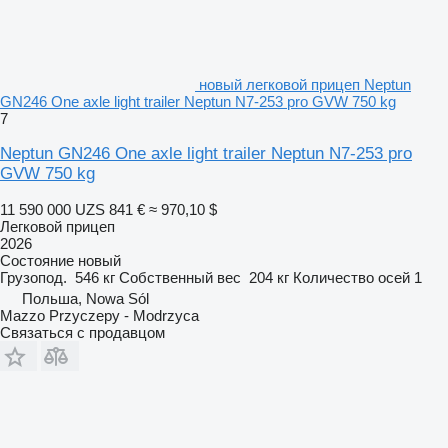
новый легковой прицеп Neptun
GN246 One axle light trailer Neptun N7-253 pro GVW 750 kg
7
Neptun GN246 One axle light trailer Neptun N7-253 pro
GVW 750 kg
11 590 000 UZS
841 €
≈ 970,10 $
Легковой прицеп
2026
Состояние
новый
Грузопод.
546 кг
Собственный вес
204 кг
Количество осей
1
Польша, Nowa Sól
Mazzo Przyczepy - Modrzyca
Связаться с продавцом