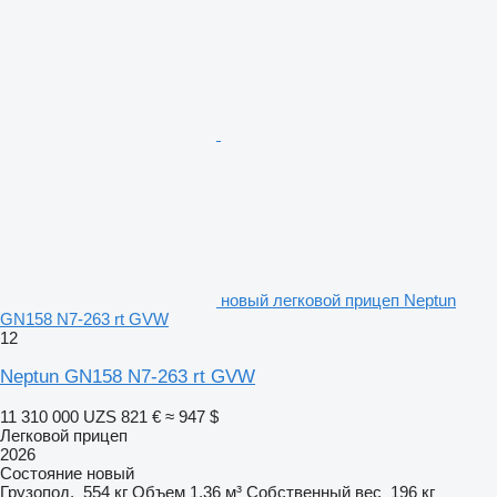
новый легковой прицеп Neptun
GN158 N7-263 rt GVW
12
Neptun GN158 N7-263 rt GVW
11 310 000 UZS
821 €
≈ 947 $
Легковой прицеп
2026
Состояние
новый
Грузопод.
554 кг
Объем
1,36 м³
Собственный вес
196 кг