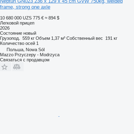
Neptun GN023 236 x 129 x 45 cm GVW 750kg, welded
frame, strong one axle
10 680 000 UZS
775 €
≈ 894 $
Легковой прицеп
2026
Состояние
новый
Грузопод.
559 кг
Объем
1,37 м³
Собственный вес
191 кг
Количество осей
1
Польша, Nowa Sól
Mazzo Przyczepy - Modrzyca
Связаться с продавцом