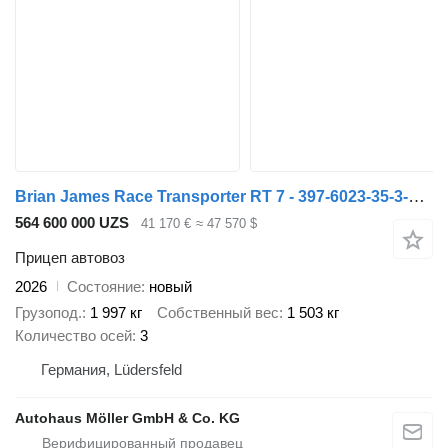
Brian James Race Transporter RT 7 - 397-6023-35-3-10-B
564 600 000 UZS
41 170 €
≈ 47 570 $
Прицеп автовоз
2026
Состояние
новый
Грузопод.
1 997 кг
Собственный вес
1 503 кг
Количество осей
3
Германия, Lüdersfeld
Autohaus Möller GmbH & Co. KG