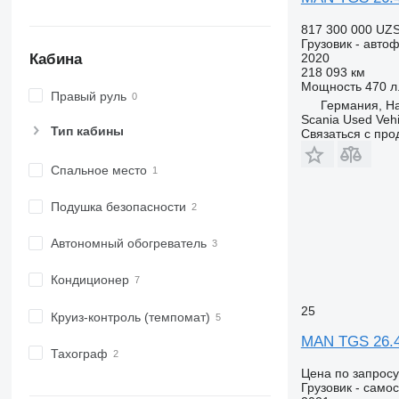
817 300 000 UZ
Грузовик - авто
2020
Кабина
218 093 км
Мощность
470 л.
Правый руль
Германия, H
Scania Used Veh
Тип кабины
Связаться с пр
Спальное место
Подушка безопасности
Автономный обогреватель
Кондиционер
25
Круиз-контроль (темпомат)
MAN TGS 26.4
Тахограф
Цена по запросу
Грузовик - само