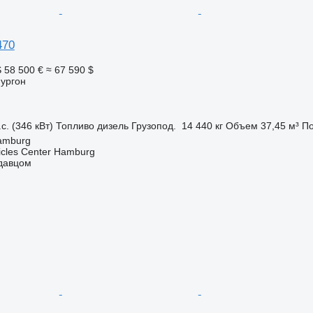
470
S
58 500 €
≈ 67 590 $
фургон
с. (346 кВт)
Топливо
дизель
Грузопод.
14 440 кг
Объем
37,45 м³
По
amburg
icles Center Hamburg
одавцом