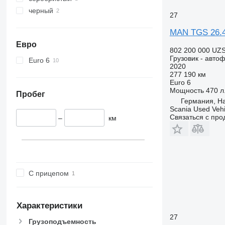
TGS 33.520
TGX 35.580
черный
27
TGS 33.540
TGS 35.400
MAN TGS 26.
TGS 35.420
Евро
802 200 000 UZ
TGS 35.430
Грузовик - авто
Euro 6
TGS 35.440
2020
277 190 км
TGS 35.460
Euro 6
TGS 35.470
Мощность
470 л.
Пробег
Германия, H
TGS 35.480
Scania Used Veh
TGS 35.500
Связаться с пр
–
км
TGS 35.510
TGS 35.520
TGS 35.540
TGS 37.440
С прицепом
TGS 40.400
TGS 41.400
TGS 41.420
Характеристики
TGS 41.430
27
TGS 41.440
Грузоподъемность