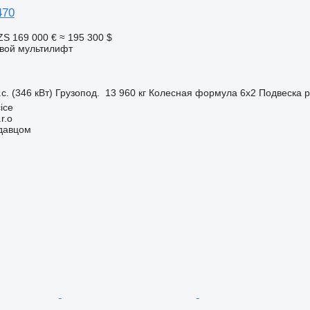
470
ZS
169 000 €
≈ 195 300 $
овой мультилифт
с. (346 кВт)
Грузопод.
13 960 кг
Колесная формула
6x2
Подвеска
р
ice
r.o
одавцом