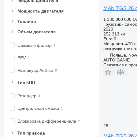
Модель двигателя
MAN TGS 26.
Мощность двигателя
1 330 000 000 U
Топливо
Грузовик - само
2020
Объем двигателя
252 313 км
Euro 6
Мощность
470 л.
Сажевый фильтр
разгрузки
трехс
Польша, Nowe
EEV
AUTOIGANIE
Связаться с пр
Резервуар AdBlue
Тип КПП
Ретардер
Центральная смазка
Блокировка дифференциала
28
Тип привода
MAN TGS 26.4