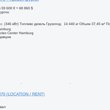
S
59 600 €
≈ 68 860 $
фургон
с. (346 кВт)
Топливо
дизель
Грузопод.
14 440 кг
Объем
37,45 м³
По
amburg
icles Center Hamburg
одавцом
70 (LOCATION / RENT)
свал