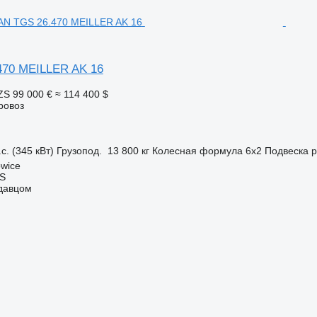
70 MEILLER AK 16
ZS
99 000 €
≈ 114 400 $
ровоз
с. (345 кВт)
Грузопод.
13 800 кг
Колесная формула
6x2
Подвеска
р
wice
S
одавцом