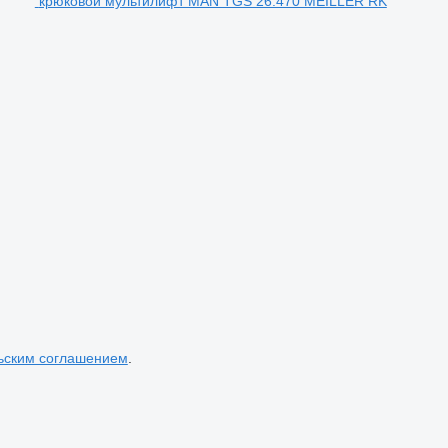
крюковой мультилифт MAN TGS 26.470 MEILLER RK
ьским соглашением
.