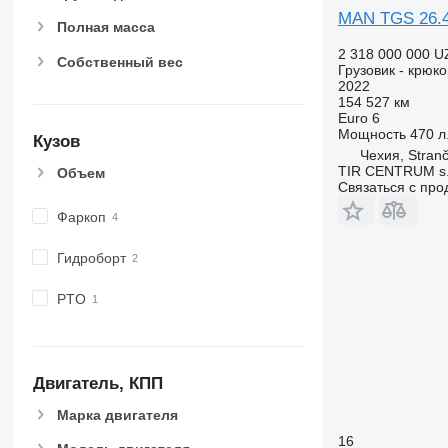
MAN TGS 26.
TGS 41.460
Полная масса
TGS 41.470
2 318 000 000 U
Собственный вес
TGS 41.480
Грузовик - крюк
2022
TGS 41.510
154 527 км
TGS 41.520
Euro 6
Мощность
470 л.
TGS 41.540
Кузов
Чехия, Stranč
TGS 49.460
TIR CENTRUM s.
Объем
TGS 49.480
Связаться с пр
TGS 50.460
Фаркоп
Гидроборт
PTO
Двигатель, КПП
Марка двигателя
16