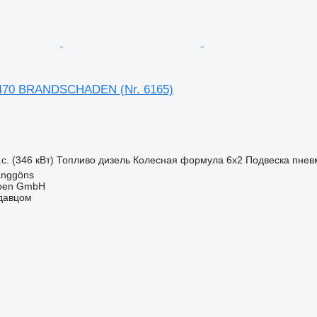
470 BRANDSCHADEN (Nr. 6165)
с. (346 кВт)
Топливо
дизель
Колесная формула
6x2
Подвеска
пнев
anggöns
epen GmbH
одавцом