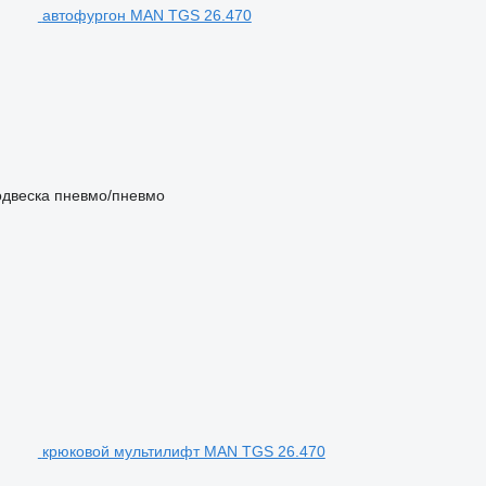
автофургон MAN TGS 26.470
двеска
пневмо/пневмо
крюковой мультилифт MAN TGS 26.470