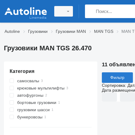
Autoline
Грузовики
Грузовики MAN
MAN TGS
MAN T
Грузовики MAN TGS 26.470
11 объявле
Категория
Фильтр
самосвалы
Сортировка
:
Дат
крюковые мультилифты
Дата размещен
автофургоны
бортовые грузовики
грузовики шасси
бункеровозы