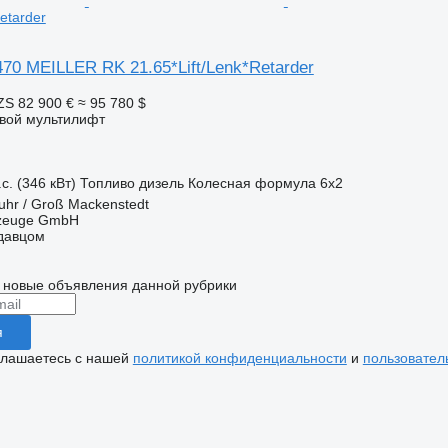
Retarder
70 MEILLER RK 21.65*Lift/Lenk*Retarder
ZS
82 900 €
≈ 95 780 $
овой мультилифт
с. (346 кВт)
Топливо
дизель
Колесная формула
6x2
uhr / Groß Mackenstedt
rzeuge GmbH
одавцом
 новые объявления данной рубрики
я
глашаетесь с нашей
политикой конфиденциальности
и
пользовател