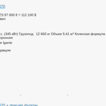
470
ZS
97 000 €
≈ 112 100 $
свал
с. (345 кВт)
Грузопод.
12 660 кг
Объем
9,41 м³
Колесная формула
торонняя
 Iganie
одавцом
70 + прицеп фургон