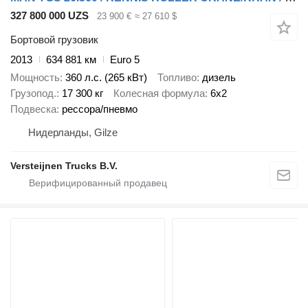
327 800 000 UZS
23 900 €
≈ 27 610 $
Бортовой грузовик
2013
634 881 км
Euro 5
Мощность
360 л.с. (265 кВт)
Топливо
дизель
Грузопод.
17 300 кг
Колесная формула
6x2
Подвеска
рессора/пневмо
Нидерланды, Gilze
Versteijnen Trucks B.V.