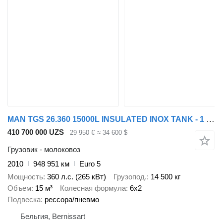
MAN TGS 26.360 15000L INSULATED INOX TANK - 1 COMP - INTARDER
410 700 000 UZS
29 950 €
≈ 34 600 $
Грузовик - молоковоз
2010
948 951 км
Euro 5
Мощность
360 л.с. (265 кВт)
Грузопод.
14 500 кг
Объем
15 м³
Колесная формула
6x2
Подвеска
рессора/пневмо
Бельгия, Bernissart