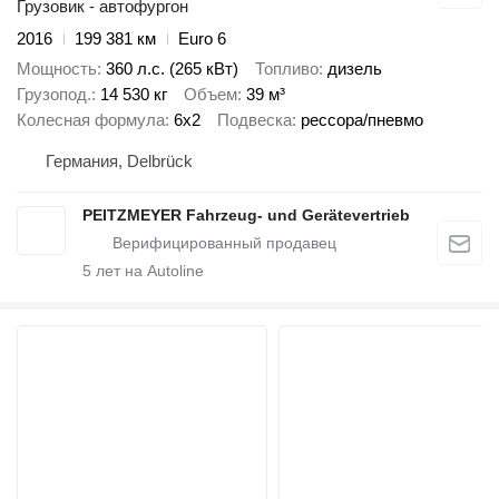
Грузовик - автофургон
2016
199 381 км
Euro 6
Мощность
360 л.с. (265 кВт)
Топливо
дизель
Грузопод.
14 530 кг
Объем
39 м³
Колесная формула
6x2
Подвеска
рессора/пневмо
Германия, Delbrück
PEITZMEYER Fahrzeug- und Gerätevertrieb
5
лет на Autoline