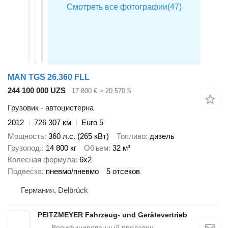
MAN TGS 26.360 FLL
244 100 000 UZS
17 800 €
≈ 20 570 $
Грузовик - автоцистерна
2012
726 307 км
Euro 5
Мощность
360 л.с. (265 кВт)
Топливо
дизель
Грузопод.
14 800 кг
Объем
32 м³
Колесная формула
6x2
Подвеска
пневмо/пневмо
5 отсеков
Германия, Delbrück
PEITZMEYER Fahrzeug- und Gerätevertrieb