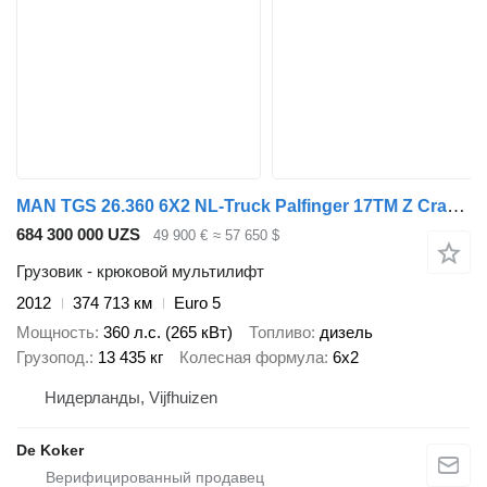
MAN TGS 26.360 6X2 NL-Truck Palfinger 17TM Z Crane Kran 21 tons VDL
684 300 000 UZS
49 900 €
≈ 57 650 $
Грузовик - крюковой мультилифт
2012
374 713 км
Euro 5
Мощность
360 л.с. (265 кВт)
Топливо
дизель
Грузопод.
13 435 кг
Колесная формула
6x2
Нидерланды, Vijfhuizen
De Koker