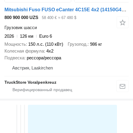
Mitsubishi Fuso FUSO eCanter 4C15E 4x2
(14150G4025)
800 900 000 UZS
58 400 €
≈ 67 480 $
Грузовик шасси
2026
126 км
Euro 6
Мощность
150 л.с. (110 кВт)
Грузопод.
986 кг
Колесная формула
4x2
Подвеска
рессора/рессора
Австрия, Laakirchen
TruckStore Voralpenkreuz