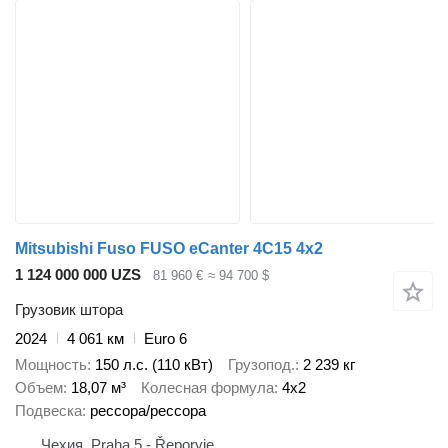
Mitsubishi Fuso FUSO eCanter 4C15 4x2
1 124 000 000 UZS
81 960 €
≈ 94 700 $
Грузовик штора
2024
4 061 км
Euro 6
Мощность
150 л.с. (110 кВт)
Грузопод.
2 239 кг
Объем
18,07 м³
Колесная формула
4x2
Подвеска
рессора/рессора
Чехия, Praha 5 - Řeporyje