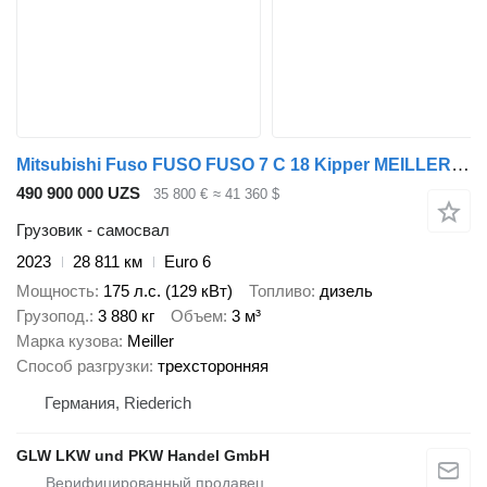
Mitsubishi Fuso FUSO FUSO 7 C 18 Kipper MEILLER 3-Seiten*AHK*NL 3,8 T
490 900 000 UZS
35 800 €
≈ 41 360 $
Грузовик - самосвал
2023
28 811 км
Euro 6
Мощность
175 л.с. (129 кВт)
Топливо
дизель
Грузопод.
3 880 кг
Объем
3 м³
Марка кузова
Meiller
Способ разгрузки
трехсторонняя
Германия, Riederich
GLW LKW und PKW Handel GmbH