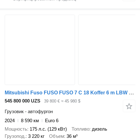
Mitsubishi Fuso FUSO FUSO 7 C 18 Koffer 6 m LBW 1 T*KLIMA*Automatik
545 800 000 UZS
39 800 €
≈ 45 980 $
Грузовик - автофургон
2024
8 590 км
Euro 6
Мощность
175 л.с. (129 кВт)
Топливо
дизель
Грузопод.
3 220 кг
Объем
36 м³