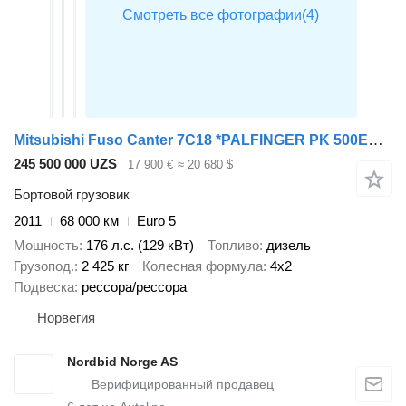
Mitsubishi Fuso Canter 7C18 *PALFINGER PK 500EH *BED 4.5m *ONLY 68tkm
245 500 000 UZS
17 900 €
≈ 20 680 $
Бортовой грузовик
2011
68 000 км
Euro 5
Мощность
176 л.с. (129 кВт)
Топливо
дизель
Грузопод.
2 425 кг
Колесная формула
4x2
Подвеска
рессора/рессора
Норвегия
Nordbid Norge AS