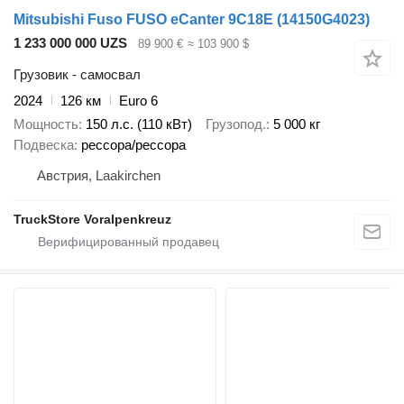
Mitsubishi Fuso FUSO eCanter 9C18E
(14150G4023)
1 233 000 000 UZS
89 900 €
≈ 103 900 $
Грузовик - самосвал
2024
126 км
Euro 6
Мощность
150 л.с. (110 кВт)
Грузопод.
5 000 кг
Подвеска
рессора/рессора
Австрия, Laakirchen
TruckStore Voralpenkreuz