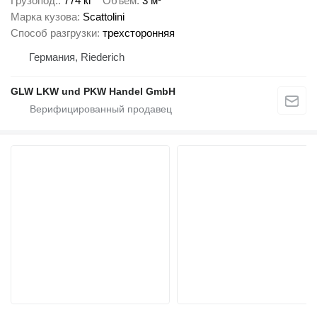
Грузопод.
774 кг
Объем
3 м³
Марка кузова
Scattolini
Способ разгрузки
трехсторонняя
Германия, Riederich
GLW LKW und PKW Handel GmbH