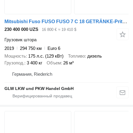
Mitsubishi Fuso FUSO FUSO 7 C 18 GETRÄNKE-Pritsche 4,35 m LBW BÄR 1 T
230 400 000 UZS
16 800 €
≈ 19 410 $
Грузовик штора
2019
294 750 км
Euro 6
Мощность
175 л.с. (129 кВт)
Топливо
дизель
Грузопод.
3 400 кг
Объем
26 м³
Германия, Riederich
GLW LKW und PKW Handel GmbH