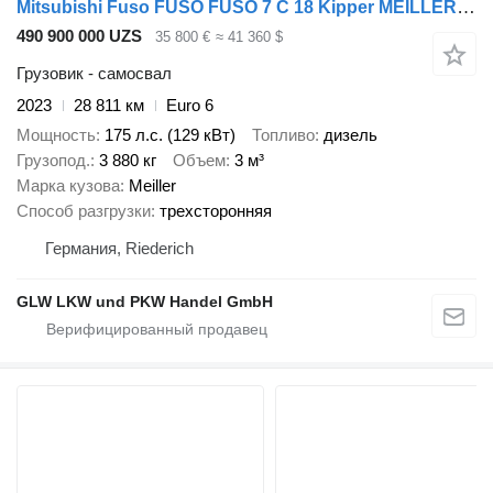
Mitsubishi Fuso FUSO FUSO 7 C 18 Kipper MEILLER 3-Seiten*AHK*NL 3,8 T
490 900 000 UZS
35 800 €
≈ 41 360 $
Грузовик - самосвал
2023
28 811 км
Euro 6
Мощность
175 л.с. (129 кВт)
Топливо
дизель
Грузопод.
3 880 кг
Объем
3 м³
Марка кузова
Meiller
Способ разгрузки
трехсторонняя
Германия, Riederich
GLW LKW und PKW Handel GmbH