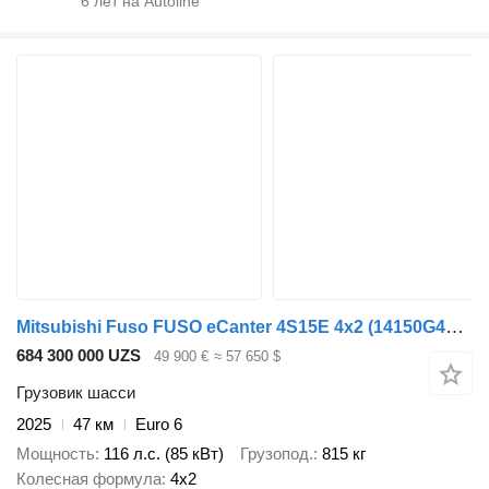
6
лет на Autoline
Mitsubishi Fuso FUSO eCanter 4S15E 4x2
(14150G4026)
684 300 000 UZS
49 900 €
≈ 57 650 $
Грузовик шасси
2025
47 км
Euro 6
Мощность
116 л.с. (85 кВт)
Грузопод.
815 кг
Колесная формула
4x2