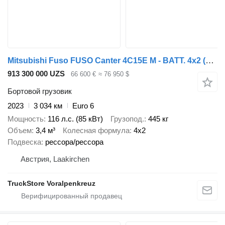
Mitsubishi Fuso FUSO Canter 4C15E M - BATT. 4x2
(15150G4005)
913 300 000 UZS
66 600 €
≈ 76 950 $
Бортовой грузовик
2023
3 034 км
Euro 6
Мощность
116 л.с. (85 кВт)
Грузопод.
445 кг
Объем
3,4 м³
Колесная формула
4x2
Подвеска
рессора/рессора
Австрия, Laakirchen
TruckStore Voralpenkreuz