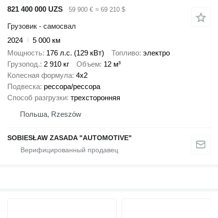
821 400 000 UZS
59 900 €
≈ 69 210 $
Грузовик - самосвал
2024
5 000 км
Мощность
176 л.с. (129 кВт)
Топливо
электро
Грузопод.
2 910 кг
Объем
12 м³
Колесная формула
4x2
Подвеска
рессора/рессора
Способ разгрузки
трехсторонняя
Польша, Rzeszów
SOBIESŁAW ZASADA "AUTOMOTIVE"