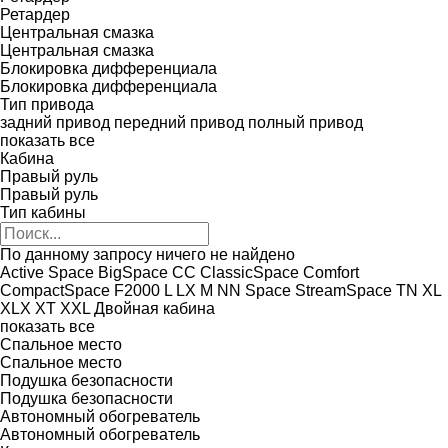
Ретардер
Центральная смазка
Центральная смазка
Блокировка дифференциала
Блокировка дифференциала
Тип привода
задний привод
передний привод
полный привод
показать все
Кабина
Правый руль
Правый руль
Тип кабины
По данному запросу ничего не найдено
Active Space
BigSpace
CC
ClassicSpace
Comfort
CompactSpace
F2000
L
LX
M
NN
Space
StreamSpace
TN
XL
XLX
XT
XXL
Двойная кабина
показать все
Спальное место
Спальное место
Подушка безопасности
Подушка безопасности
Автономный обогреватель
Автономный обогреватель