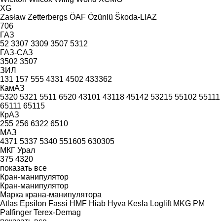
XG
Zasław
Zetterbergs
ÖAF
Özünlü
Škoda-LIAZ
706
ГАЗ
52
3307
3309
3507
5312
ГАЗ-САЗ
3502
3507
ЗИЛ
131
157
555
4331
4502
433362
КамАЗ
5320
5321
5511
6520
43101
43118
45142
53215
55102
55111
65111
65115
КрАЗ
255
256
6322
6510
МАЗ
4371
5337
5340
551605
630305
МКГ
Урал
375
4320
показать все
Кран-манипулятор
Кран-манипулятор
Марка крана-манипулятора
Atlas
Epsilon
Fassi
HMF
Hiab
Hyva
Kesla
Loglift
MKG
PM
Palfinger
Terex-Demag