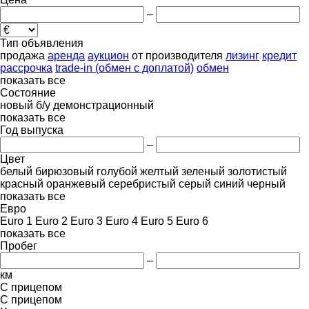
–
Тип объявления
продажа
аренда
аукцион
от производителя
лизинг
кредит
рассрочка
trade-in (обмен с доплатой)
обмен
показать все
Состояние
новый
б/у
демонстрационный
показать все
Год выпуска
–
Цвет
белый
бирюзовый
голубой
желтый
зеленый
золотистый
красный
оранжевый
серебристый
серый
синий
черный
показать все
Евро
Euro 1
Euro 2
Euro 3
Euro 4
Euro 5
Euro 6
показать все
Пробег
–
км
С прицепом
С прицепом