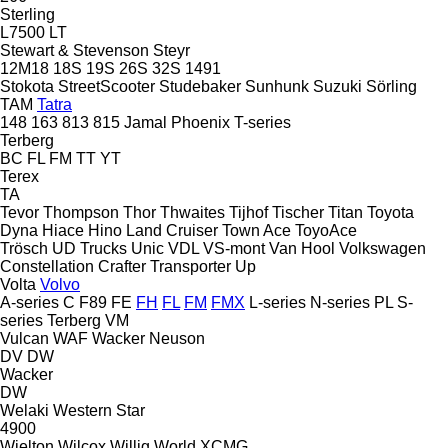
Sterling
L7500
LT
Stewart & Stevenson
Steyr
12M18
18S
19S
26S
32S
1491
Stokota
StreetScooter
Studebaker
Sunhunk
Suzuki
Sörling
TAM
Tatra
148
163
813
815
Jamal
Phoenix
T-series
Terberg
BC
FL
FM
TT
YT
Terex
TA
Tevor
Thompson
Thor
Thwaites
Tijhof
Tischer
Titan
Toyota
Dyna
Hiace
Hino
Land Cruiser
Town Ace
ToyoAce
Trösch
UD Trucks
Unic
VDL
VS-mont
Van Hool
Volkswagen
Constellation
Crafter
Transporter
Up
Volta
Volvo
A-series
C
F89
FE
FH
FL
FM
FMX
L-series
N-series
PL
S-
series
Terberg
VM
Vulcan
WAF
Wacker Neuson
DV
DW
Wacker
DW
Welaki
Western Star
4900
Wielton
Wilcox
Willig
World
XCMG