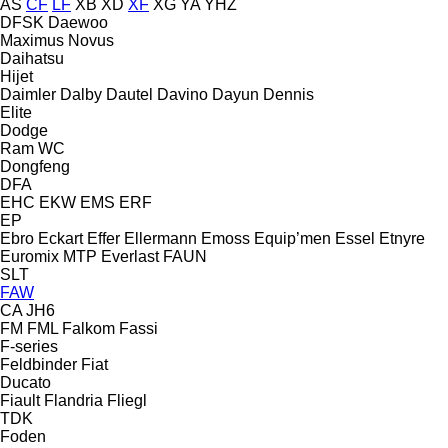
AS
CF
LF
XB
XD
XF
XG
YA
YHZ
DFSK
Daewoo
Maximus
Novus
Daihatsu
Hijet
Daimler
Dalby
Dautel
Davino
Dayun
Dennis
Elite
Dodge
Ram
WC
Dongfeng
DFA
EHC
EKW
EMS
ERF
EP
Ebro
Eckart
Effer
Ellermann
Emoss
Equip’men
Essel
Etnyre
Euromix MTP
Everlast
FAUN
SLT
FAW
CA
JH6
FM
FML
Falkom
Fassi
F-series
Feldbinder
Fiat
Ducato
Fiault
Flandria
Fliegl
TDK
Foden