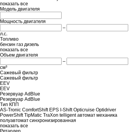
показать все
Модель двигателя
Мощность двигателя
–
л.с.
Топливо
бензин
газ
дизель
показать все
Объем двигателя
–
см³
Сажевый фильтр
Сажевый фильтр
EEV
EEV
Резервуар AdBlue
Резервуар AdBlue
Тип КПП
AS-Tronic
ComfortShift
EPS
I-Shift
Opticruise
Optidriver
PowerShift
TipMatic
TraXon
telligent
автомат
механика
полуавтомат
синхронизированная
показать все
Ретардер