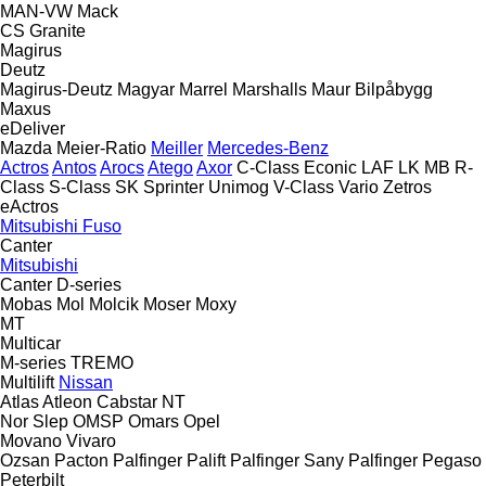
MAN-VW
Mack
CS
Granite
Magirus
Deutz
Magirus-Deutz
Magyar
Marrel
Marshalls
Maur Bilpåbygg
Maxus
eDeliver
Mazda
Meier-Ratio
Meiller
Mercedes-Benz
Actros
Antos
Arocs
Atego
Axor
C-Class
Econic
LAF
LK
MB
R-
Class
S-Class
SK
Sprinter
Unimog
V-Class
Vario
Zetros
eActros
Mitsubishi Fuso
Canter
Mitsubishi
Canter
D-series
Mobas
Mol
Molcik
Moser
Moxy
MT
Multicar
M-series
TREMO
Multilift
Nissan
Atlas
Atleon
Cabstar
NT
Nor Slep
OMSP
Omars
Opel
Movano
Vivaro
Ozsan
Pacton
Palfinger Palift
Palfinger Sany
Palfinger
Pegaso
Peterbilt