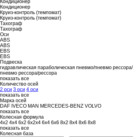
Кондиционер
Кондиционер
Круиз-контроль (темпомат)
Круиз-контроль (темпомат)
Тахограф
Тахограф
Оси
ABS
ABS
EBS
EBS
Подвеска
гидравлическая
параболическая
пневмо/пневмо
рессора/
пневмо
рессора/рессора
показать все
Количество осей
2 оси
3 оси
4 оси
показать все
Марка осей
DAF
IVECO
MAN
MERCEDES-BENZ
VOLVO
показать все
Колесная формула
4x2
4x4
6x2
6x2x4
6x4
6x6
8x2
8x4
8x6
8x8
показать все
Колесная база