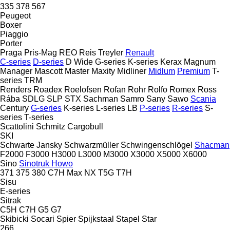
335
378
567
Peugeot
Boxer
Piaggio
Porter
Praga
Pris-Mag
REO
Reis Treyler
Renault
C-series
D-series
D Wide
G-series
K-series
Kerax
Magnum
Manager
Mascott
Master
Maxity
Midliner
Midlum
Premium
T-
series
TRM
Renders
Roadex
Roelofsen
Rofan
Rohr
Rolfo
Romex
Ross
Rába
SDLG
SLP
STX
Sachman
Samro
Sany
Sawo
Scania
Century
G-series
K-series
L-series
LB
P-series
R-series
S-
series
T-series
Scattolini
Schmitz Cargobull
SKI
Schwarte Jansky
Schwarzmüller
Schwingenschlögel
Shacman
F2000
F3000
H3000
L3000
M3000
X3000
X5000
X6000
Sino
Sinotruk Howo
371
375
380
C7H
Max
NX
T5G
T7H
Sisu
E-series
Sitrak
C5H
C7H
G5
G7
Skibicki
Socari
Spier
Spijkstaal
Stapel
Star
266