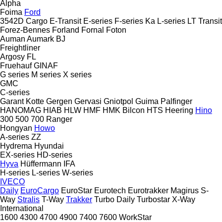
Alpha
Foima
Ford
3542D
Cargo
E-Transit
E-series
F-series
Ka
L-series
LT
Transit
Forez-Bennes
Forland
Fornal
Foton
Auman
Aumark
BJ
Freightliner
Argosy
FL
Fruehauf
GINAF
G series
M series
X series
GMC
C-series
Garant Kotte
Gergen
Gervasi
Gniotpol
Guima Palfinger
HANOMAG
HIAB
HLW
HMF
HMK Bilcon
HTS
Heering
Hino
300
500
700
Ranger
Hongyan
Howo
A-series
ZZ
Hydrema
Hyundai
EX-series
HD-series
Hyva
Hüffermann
IFA
H-series
L-series
W-series
IVECO
Daily
EuroCargo
EuroStar
Eurotech
Eurotrakker
Magirus
S-
Way
Stralis
T-Way
Trakker
Turbo Daily
Turbostar
X-Way
International
1600
4300
4700
4900
7400
7600
WorkStar