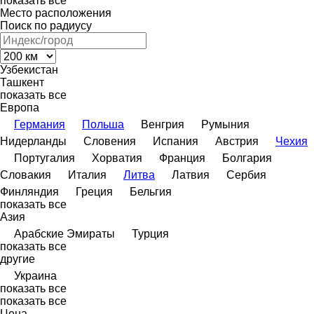
показать все
Место расположения
Поиск по радиусу
Узбекистан
Ташкент
показать все
Европа
Германия
Польша
Венгрия
Румыния
Нидерланды
Словения
Испания
Австрия
Чехия
Португалия
Хорватия
Франция
Болгария
Словакия
Италия
Литва
Латвия
Сербия
Финляндия
Греция
Бельгия
показать все
Азия
Арабские Эмираты
Турция
показать все
другие
Украина
показать все
показать все
Цена