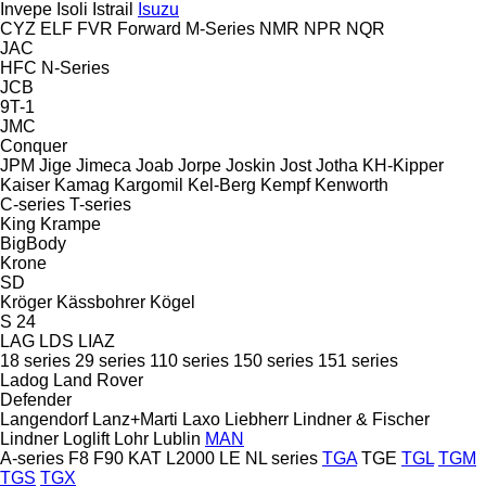
Invepe
Isoli
Istrail
Isuzu
CYZ
ELF
FVR
Forward
M-Series
NMR
NPR
NQR
JAC
HFC
N-Series
JCB
9T-1
JMC
Conquer
JPM
Jige
Jimeca
Joab
Jorpe
Joskin
Jost
Jotha
KH-Kipper
Kaiser
Kamag
Kargomil
Kel-Berg
Kempf
Kenworth
C-series
T-series
King
Krampe
BigBody
Krone
SD
Kröger
Kässbohrer
Kögel
S 24
LAG
LDS
LIAZ
18 series
29 series
110 series
150 series
151 series
Ladog
Land Rover
Defender
Langendorf
Lanz+Marti
Laxo
Liebherr
Lindner & Fischer
Lindner
Loglift
Lohr
Lublin
MAN
A-series
F8
F90
KAT
L2000
LE
NL series
TGA
TGE
TGL
TGM
TGS
TGX