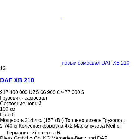
новый самосвал DAF XB 210
13
DAF XB 210
917 400 000 UZS
66 900 €
≈ 77 300 $
Грузовик - самосвал
Состояние
новый
100 км
Euro 6
Мощность
214 л.с. (157 кВт)
Топливо
дизель
Грузопод.
2 740 кг
Колесная формула
4x2
Марка кузова
Meiller
Германия, Zimmern o.R.
Riess GmbH & Co. KG Mercedes-Benz und DAF