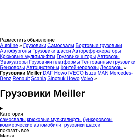
Разместить объявление
Autoline
»
Грузовики
Самосвалы
Бортовые грузовики
Автофургоны
Грузовики шасси
Авторефрижераторы
Крюковые мультилифты
Грузовики шторы
Автовозы
Эвакуаторы
Грузовики платформы
Тентованные грузовики
Бензовозы
Автоцистерны
Контейнеровозы
Лесовозы
»
Грузовики Meiller
DAF
Howo
IVECO
Isuzu
MAN
Mercedes-
Benz
Renault
Scania
Sinotruk Howo
Volvo
»
Грузовики Meiller
Категория
самосвалы
крюковые мультилифты
бункеровозы
коммерческие автомобили
грузовики шасси
показать все
Марка