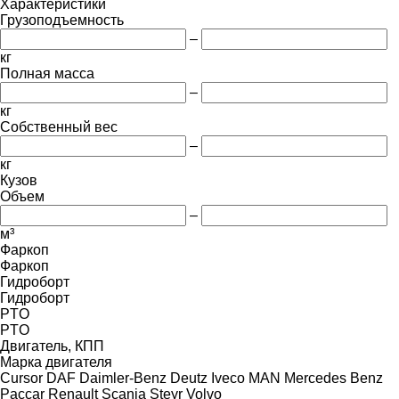
Характеристики
Грузоподъемность
–
кг
Полная масса
–
кг
Собственный вес
–
кг
Кузов
Объем
–
м³
Фаркоп
Фаркоп
Гидроборт
Гидроборт
PTO
PTO
Двигатель, КПП
Марка двигателя
Cursor
DAF
Daimler-Benz
Deutz
Iveco
MAN
Mercedes Benz
Paccar
Renault
Scania
Steyr
Volvo