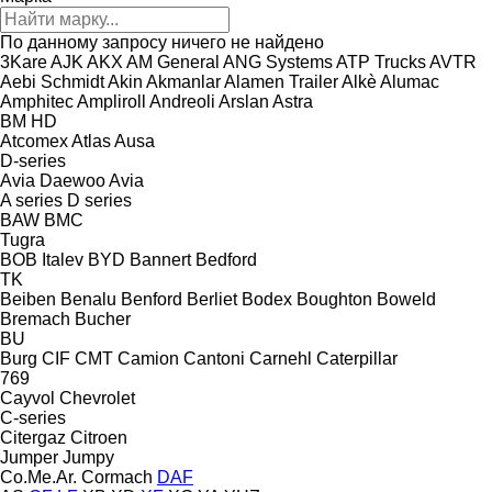
По данному запросу ничего не найдено
3Kare
AJK
AKX
AM General
ANG Systems
ATP Trucks
AVTR
Aebi Schmidt
Akin
Akmanlar
Alamen Trailer
Alkè
Alumac
Amphitec
Ampliroll
Andreoli
Arslan
Astra
BM
HD
Atcomex
Atlas
Ausa
D-series
Avia Daewoo
Avia
A series
D series
BAW
BMC
Tugra
BOB Italev
BYD
Bannert
Bedford
TK
Beiben
Benalu
Benford
Berliet
Bodex
Boughton
Boweld
Bremach
Bucher
BU
Burg
CIF
CMT
Camion
Cantoni
Carnehl
Caterpillar
769
Cayvol
Chevrolet
C-series
Citergaz
Citroen
Jumper
Jumpy
Co.Me.Ar.
Cormach
DAF