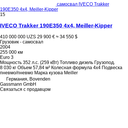
самосвал IVECO Trakker
190E350 4x4, Meiller-Kipper
15
IVECO Trakker 190E350 4x4, Meiller-Kipper
410 000 000 UZS
29 900 €
≈ 34 550 $
Грузовик - самосвал
2004
255 000 км
Euro 3
Мощность
352 л.с. (259 кВт)
Топливо
дизель
Грузопод.
8 030 кг
Объем
57,84 м³
Колесная формула
4x4
Подвеска
пневмо/пневмо
Марка кузова
Meiller
Германия, Bovenden
Gassmann GmbH
Связаться с продавцом