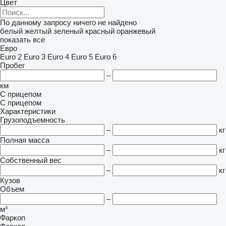
Цвет
По данному запросу ничего не найдено
белый
желтый
зеленый
красный
оранжевый
показать все
Евро
Euro 2
Euro 3
Euro 4
Euro 5
Euro 6
Пробег
–
км
С прицепом
С прицепом
Характеристики
Грузоподъемность
–
кг
Полная масса
–
кг
Собственный вес
–
кг
Кузов
Объем
–
м³
Фаркоп