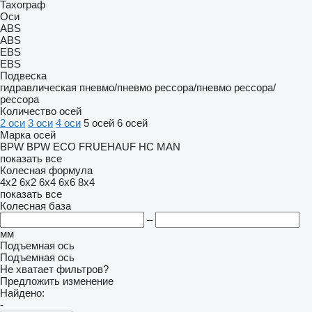
Тахограф
Оси
ABS
ABS
EBS
EBS
Подвеска
гидравлическая
пневмо/пневмо
рессора/пневмо
рессора/
рессора
Количество осей
2 оси
3 оси
4 оси
5 осей
6 осей
Марка осей
BPW
BPW ECO
FRUEHAUF
HC
MAN
показать все
Колесная формула
4x2
6x2
6x4
6x6
8x4
показать все
Колесная база
–
мм
Подъемная ось
Подъемная ось
Не хватает фильтров?
Предложить изменение
Найдено:
-