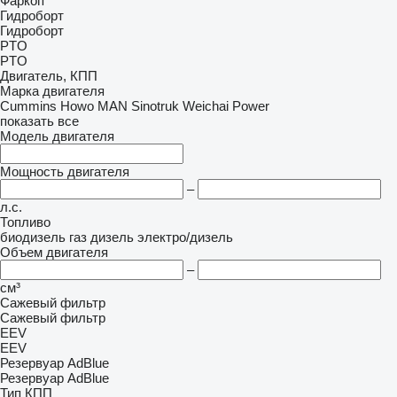
Фаркоп
Гидроборт
Гидроборт
PTO
PTO
Двигатель, КПП
Марка двигателя
Cummins
Howo
MAN
Sinotruk
Weichai Power
показать все
Модель двигателя
Мощность двигателя
–
л.с.
Топливо
биодизель
газ
дизель
электро/дизель
Объем двигателя
–
см³
Сажевый фильтр
Сажевый фильтр
EEV
EEV
Резервуар AdBlue
Резервуар AdBlue
Тип КПП