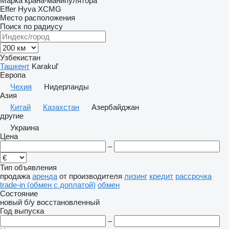
Марка крана-манипулятора
Effer
Hyva
XCMG
Место расположения
Поиск по радиусу
Узбекистан
Ташкент
Karakul'
Европа
Чехия
Нидерланды
Азия
Китай
Казахстан
Азербайджан
другие
Украина
Цена
–
Тип объявления
продажа
аренда
от производителя
лизинг
кредит
рассрочка
trade-in (обмен с доплатой)
обмен
Состояние
новый
б/у
восстановленный
Год выпуска
–