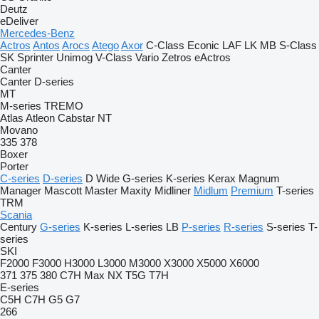
Deutz
eDeliver
Mercedes-Benz
Actros
Antos
Arocs
Atego
Axor
C-Class
Econic
LAF
LK
MB
S-Class
SK
Sprinter
Unimog
V-Class
Vario
Zetros
eActros
Canter
Canter
D-series
MT
M-series
TREMO
Atlas
Atleon
Cabstar
NT
Movano
335
378
Boxer
Porter
C-series
D-series
D Wide
G-series
K-series
Kerax
Magnum
Manager
Mascott
Master
Maxity
Midliner
Midlum
Premium
T-series
TRM
Scania
Century
G-series
K-series
L-series
LB
P-series
R-series
S-series
T-
series
SKI
F2000
F3000
H3000
L3000
M3000
X3000
X5000
X6000
371
375
380
C7H
Max
NX
T5G
T7H
E-series
C5H
C7H
G5
G7
266