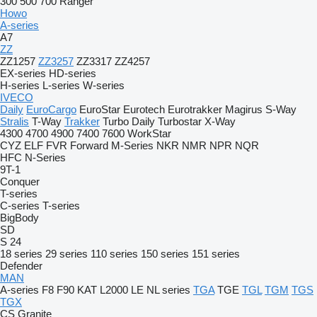
300
500
700
Ranger
Howo
A-series
A7
ZZ
ZZ1257
ZZ3257
ZZ3317
ZZ4257
EX-series
HD-series
H-series
L-series
W-series
IVECO
Daily
EuroCargo
EuroStar
Eurotech
Eurotrakker
Magirus
S-Way
Stralis
T-Way
Trakker
Turbo Daily
Turbostar
X-Way
4300
4700
4900
7400
7600
WorkStar
CYZ
ELF
FVR
Forward
M-Series
NKR
NMR
NPR
NQR
HFC
N-Series
9T-1
Conquer
T-series
C-series
T-series
BigBody
SD
S 24
18 series
29 series
110 series
150 series
151 series
Defender
MAN
A-series
F8
F90
KAT
L2000
LE
NL series
TGA
TGE
TGL
TGM
TGS
TGX
CS
Granite