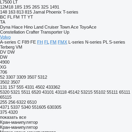
L7500
LT
12M18
18S
19S
26S
32S
1491
148
163
813
815
Jamal
Phoenix
T-series
BC
FL
FM
TT
YT
TA
Dyna
Hiace
Hino
Land Cruiser
Town Ace
ToyoAce
Constellation
Crafter
Transporter
Up
Volvo
A-series
C
F89
FE
FH
FL
FM
FMX
L-series
N-series
PL
S-series
Terberg
VM
DV
DW
DW
4900
XG
706
52
3307
3309
3507
5312
3502
3507
131
157
555
4331
4502
433362
5320
5321
5511
6520
43101
43118
45142
53215
55102
55111
65111
65115
255
256
6322
6510
4371
5337
5340
551605
630305
375
4320
показать все
Кран-манипулятор
Кран-манипулятор