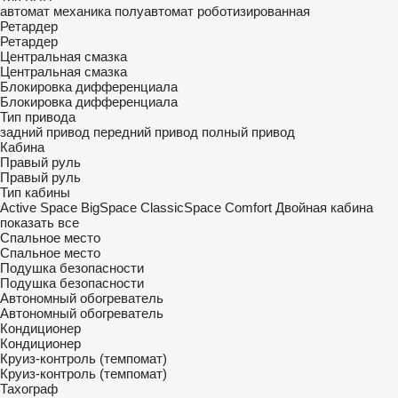
автомат
механика
полуавтомат
роботизированная
Ретардер
Ретардер
Центральная смазка
Центральная смазка
Блокировка дифференциала
Блокировка дифференциала
Тип привода
задний привод
передний привод
полный привод
Кабина
Правый руль
Правый руль
Тип кабины
Active Space
BigSpace
ClassicSpace
Comfort
Двойная кабина
показать все
Спальное место
Спальное место
Подушка безопасности
Подушка безопасности
Автономный обогреватель
Автономный обогреватель
Кондиционер
Кондиционер
Круиз-контроль (темпомат)
Круиз-контроль (темпомат)
Тахограф