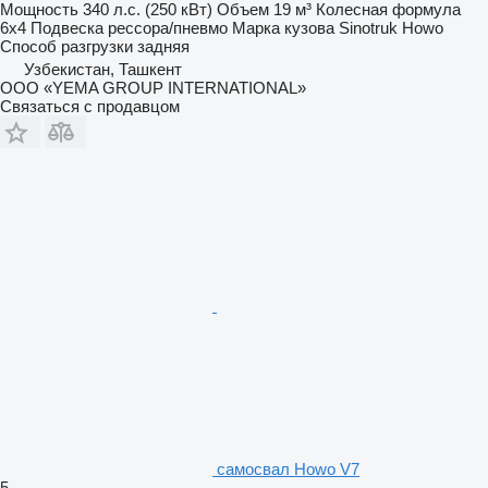
Мощность
340 л.с. (250 кВт)
Объем
19 м³
Колесная формула
6x4
Подвеска
рессора/пневмо
Марка кузова
Sinotruk Howo
Способ разгрузки
задняя
Узбекистан, Ташкент
ООО «YEMA GROUP INTERNATIONAL»
Связаться с продавцом
самосвал Howo V7
5