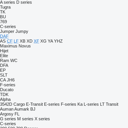
A series
D series
Tugra
TK
BU
769
C-series
Jumper
Jumpy
DAF
AS
CF
LF
XB
XD
XF
XG
YA
YHZ
Maximus
Novus
Hijet
Elite
Ram
WC
DFA
EP
SLT
CA
JH6
F-series
Ducato
TDK
Alpha
3542D
Cargo
E-Transit
E-series
F-series
Ka
L-series
LT
Transit
Auman
Aumark
BJ
Argosy
FL
G series
M series
X series
C-series