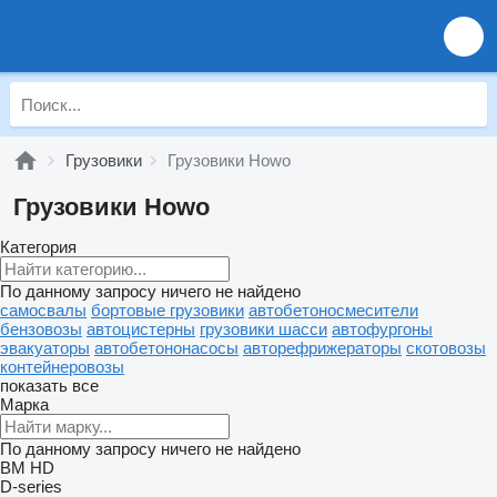
Грузовики
Грузовики Howo
Грузовики Howo
Категория
По данному запросу ничего не найдено
самосвалы
бортовые грузовики
автобетоносмесители
бензовозы
автоцистерны
грузовики шасси
автофургоны
эвакуаторы
автобетононасосы
авторефрижераторы
скотовозы
контейнеровозы
показать все
Марка
По данному запросу ничего не найдено
BM
HD
D-series