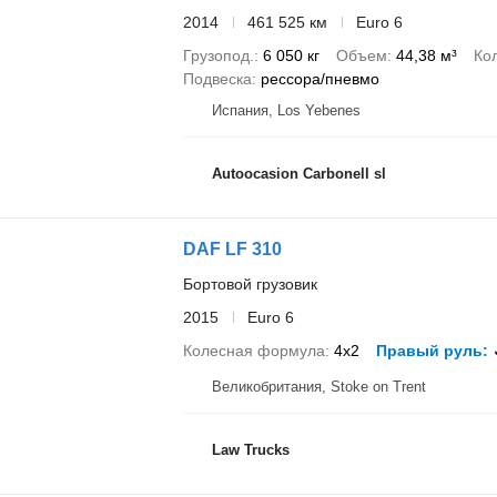
2014
461 525 км
Euro 6
Грузопод.
6 050 кг
Объем
44,38 м³
Ко
Подвеска
рессора/пневмо
Испания, Los Yebenes
Autoocasion Carbonell sl
DAF LF 310
Бортовой грузовик
2015
Euro 6
Колесная формула
4x2
Правый руль
Великобритания, Stoke on Trent
Law Trucks