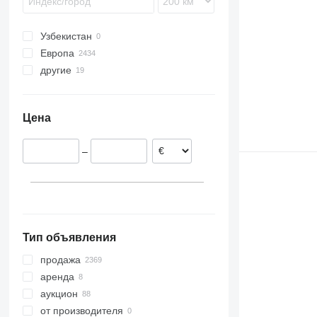
Узбекистан
Европа
другие
Нидерланды
Польша
Украина
Великобритания
Чили
Цена
Германия
Бельгия
–
Венгрия
Чехия
Румыния
показать все
Тип объявления
продажа
аренда
аукцион
от производителя