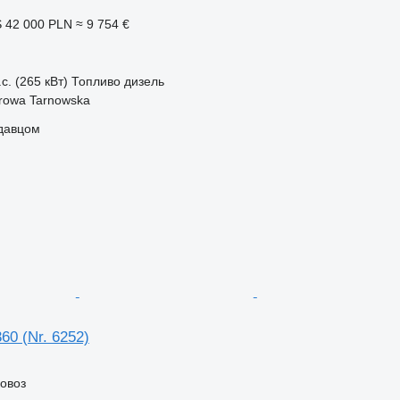
S
42 000 PLN
≈ 9 754 €
с. (265 кВт)
Топливо
дизель
rowa Tarnowska
одавцом
0 (Nr. 6252)
ковоз