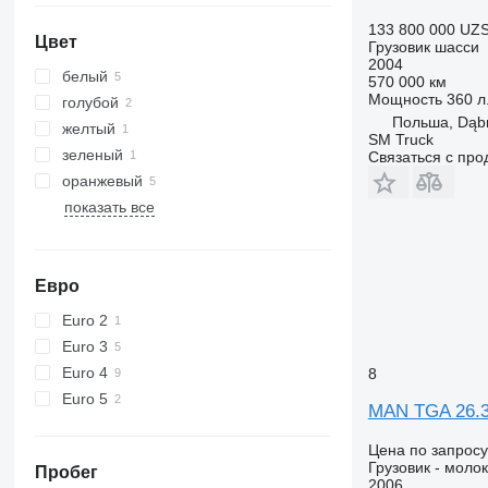
TGS 33.510
TGX 35.560
133 800 000 UZ
TGS 33.520
TGX 35.580
Цвет
Грузовик шасси
TGS 33.540
2004
белый
570 000 км
TGS 35.400
Мощность
360 л.
голубой
TGS 35.420
Польша, Dąb
желтый
SM Truck
TGS 35.430
зеленый
Связаться с пр
TGS 35.440
оранжевый
TGS 35.460
показать все
TGS 35.470
TGS 35.480
TGS 35.500
Евро
TGS 35.510
Euro 2
TGS 35.520
Euro 3
TGS 35.540
Euro 4
8
TGS 37.440
Euro 5
TGS 40.400
MAN TGA 26.36
TGS 41.400
Цена по запросу
TGS 41.420
Грузовик - моло
Пробег
TGS 41.430
2006