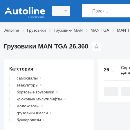
Autoline
Грузовики
Грузовики MAN
MAN TGA
MAN T
Грузовики MAN TGA 26.360
Сор
Категория
26 объявлений:
Дат
самосвалы
эвакуаторы
бортовые грузовики
крюковые мультилифты
молоковозы
грузовики шасси
бункеровозы