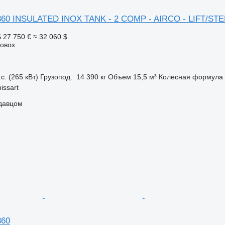
60 INSULATED INOX TANK - 2 COMP - AIRCO - LIFT/ST
S
27 750 €
≈ 32 060 $
ковоз
с. (265 кВт)
Грузопод.
14 390 кг
Объем
15,5 м³
Колесная формула
issart
одавцом
360