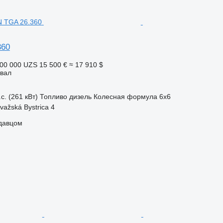
360
00 000 UZS
15 500 €
≈ 17 910 $
свал
с. (261 кВт)
Топливо
дизель
Колесная формула
6x6
važská Bystrica 4
одавцом