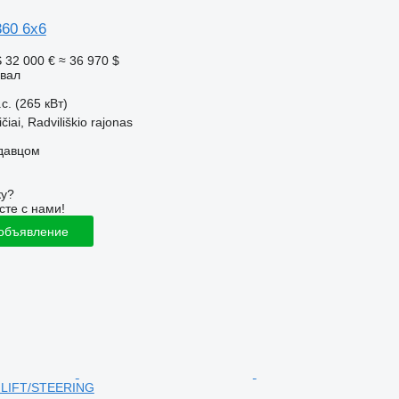
60 6x6
S
32 000 €
≈ 36 970 $
свал
с. (265 кВт)
čiai, Radviliškio rajonas
одавцом
ку?
сте с нами!
 объявление
 LIFT/STEERING