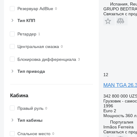
Испания, Reu
Резервуар AdBlue
GRUPO BEDTRA
Связаться с пр
Тип КПП
Ретардер
Центральная смазка
Блокировка дифференциала
Тип привода
12
MAN TGA 26.3
Кабина
342 800 000 UZ
Грузовик - само
1996
Правый руль
Euro 2
Мощность
360 л.
Тип кабины
Португалия
Irmãos Ferreira
Связаться с пр
Спальное место