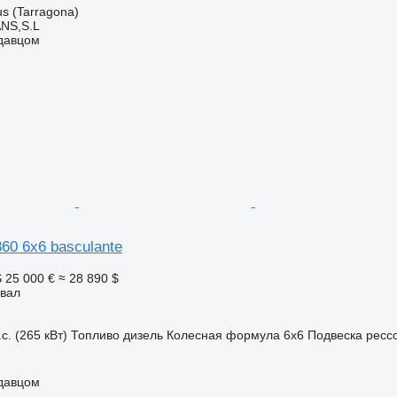
s (Tarragona)
NS,S.L
одавцом
60 6x6 basculante
S
25 000 €
≈ 28 890 $
свал
с. (265 кВт)
Топливо
дизель
Колесная формула
6x6
Подвеска
ресс
одавцом