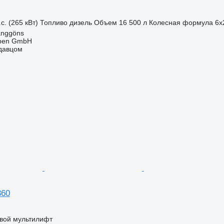
с. (265 кВт)
Топливо
дизель
Объем
16 500 л
Колесная формула
6x
anggöns
epen GmbH
одавцом
360
овой мультилифт