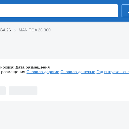
GA 26
MAN TGA 26.360
тировка
:
Дата размещения
Грузовики MAN TGA 26.360
а размещения
Сначала дорогие
Сначала дешевые
Год выпуска - с