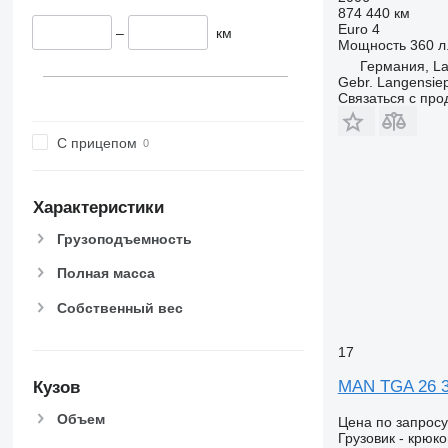
874 440 км
TGS 41.440
Euro 4
–
км
TGS 41.460
Мощность
360 л.
TGS 41.470
Германия, L
Gebr. Langensi
TGS 41.480
Связаться с пр
TGS 41.510
TGS 41.520
С прицепом
TGS 41.540
TGS 49.460
Характеристики
TGS 49.480
TGS 50.460
Грузоподъемность
Полная масса
Собственный вес
17
MAN TGA 26 
Кузов
Объем
Цена по запросу
Грузовик - крюк