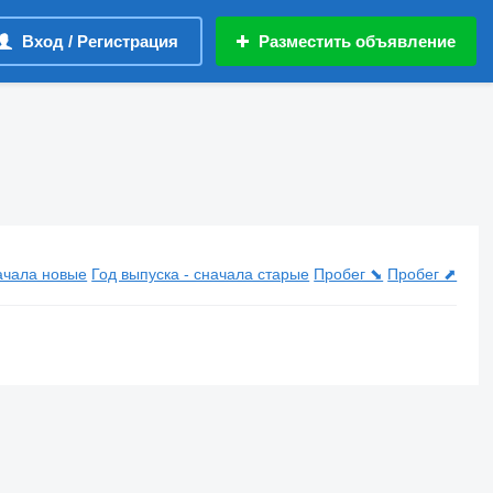
Вход / Регистрация
Разместить объявление
начала новые
Год выпуска - сначала старые
Пробег ⬊
Пробег ⬈