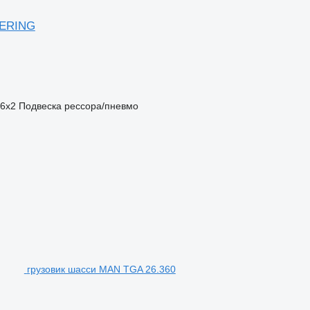
EERING
6x2
Подвеска
рессора/пневмо
грузовик шасси MAN TGA 26.360