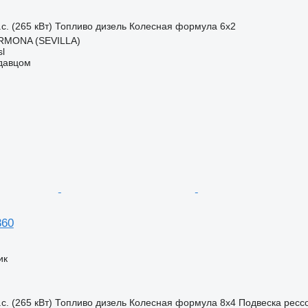
с. (265 кВт)
Топливо
дизель
Колесная формула
6x2
RMONA (SEVILLA)
l
одавцом
360
ик
с. (265 кВт)
Топливо
дизель
Колесная формула
8x4
Подвеска
ресс