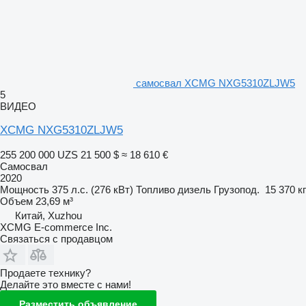
самосвал XCMG NXG5310ZLJW5
5
ВИДЕО
XCMG NXG5310ZLJW5
255 200 000 UZS
21 500 $
≈ 18 610 €
Самосвал
2020
Мощность
375 л.с. (276 кВт)
Топливо
дизель
Грузопод.
15 370 кг
Объем
23,69 м³
Китай, Xuzhou
XCMG E-commerce Inc.
Связаться с продавцом
Продаете технику?
Делайте это вместе с нами!
Разместить объявление