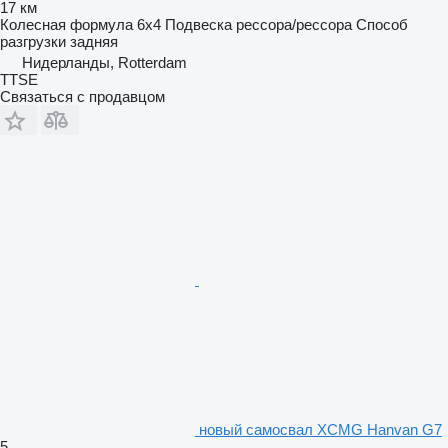
17 км
Колесная формула
6x4
Подвеска
рессора/рессора
Способ
разгрузки
задняя
Нидерланды, Rotterdam
TTSE
Связаться с продавцом
новый самосвал XCMG Hanvan G7
5