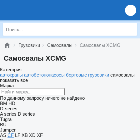
Грузовики
Самосвалы
Самосвалы XCMG
Самосвалы XCMG
Категория
автокраны
автобетононасосы
бортовые грузовики
самосвалы
показать все
Марка
По данному запросу ничего не найдено
BM
HD
D-series
A series
D series
Tugra
BU
Jumper
AS
CF
LF
XB
XD
XF