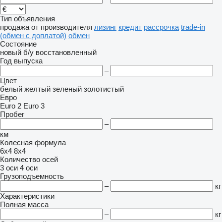
Тип объявления
продажа
от производителя
лизинг
кредит
рассрочка
trade-in
(обмен с доплатой)
обмен
Состояние
новый
б/у
восстановленный
Год выпуска
–
Цвет
белый
желтый
зеленый
золотистый
Евро
Euro 2
Euro 3
Пробег
–
км
Колесная формула
6x4
8x4
Количество осей
3 оси
4 оси
Грузоподъемность
–
кг
Характеристики
Полная масса
–
кг