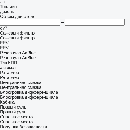
л.с.
Топливо
дизель
Объем двигателя
–
см³
Сажевый фильтр
Сажевый фильтр
EEV
EEV
Резервуар AdBlue
Резервуар AdBlue
Тип КПП
автомат
Ретардер
Ретардер
Центральная смазка
Центральная смазка
Блокировка дифференциала
Блокировка дифференциала
Кабина
Правый руль
Правый руль
Спальное место
Спальное место
Подушка безопасности