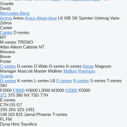
Granite
Deutz
Mercedes-Benz
Actros
Antos
Arocs
Atego
Axor
LK
MB
SK
Sprinter
Unimog
Vario
Zetros
Canter
Canter
D-series
MT
M-series
TREMO
Atlas
Atleon
Cabstar
NT
Movano
Boxer
Porter
C-series
D-series
D Wide
G-series
K-series
Kerax
Magnum
Manager
Mascott
Master
Midliner
Midlum
Premium
Scania
G-series
K-series
L-series
LB
P-series
R-series
S-series
T-series
SKI
F2000
F3000
H3000
L3000
M3000
X3000
X5000
371
375
380
NX
T5G
T7H
E-series
C7H
G5
G7
19S
26S
32S
1491
148
163
815
Jamal
Phoenix
T-series
FL
FM
Dyna
Hino
ToyoAce