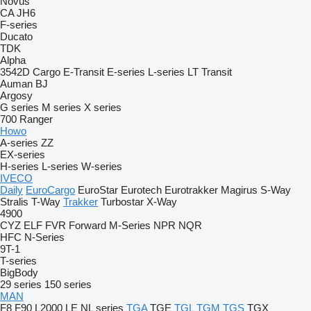
Novus
CA
JH6
F-series
Ducato
TDK
Alpha
3542D
Cargo
E-Transit
E-series
L-series
LT
Transit
Auman
BJ
Argosy
G series
M series
X series
700
Ranger
Howo
A-series
ZZ
EX-series
H-series
L-series
W-series
IVECO
Daily
EuroCargo
EuroStar
Eurotech
Eurotrakker
Magirus
S-Way
Stralis
T-Way
Trakker
Turbostar
X-Way
4900
CYZ
ELF
FVR
Forward
M-Series
NPR
NQR
HFC
N-Series
9T-1
T-series
BigBody
29 series
150 series
MAN
F8
F90
L2000
LE
NL series
TGA
TGE
TGL
TGM
TGS
TGX