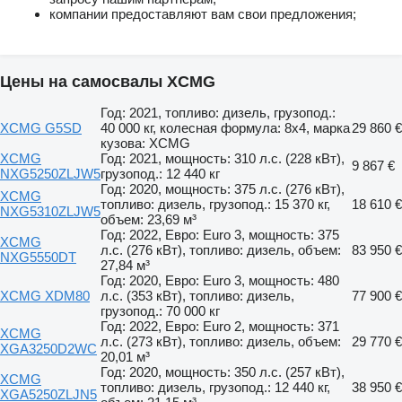
компании предоставляют вам свои предложения;
Цены на самосвалы XCMG
Год: 2021, топливо: дизель, грузопод.:
XCMG G5SD
40 000 кг, колесная формула: 8x4, марка
29 860 €
кузова: XCMG
XCMG
Год: 2021, мощность: 310 л.с. (228 кВт),
9 867 €
NXG5250ZLJW5
грузопод.: 12 440 кг
Год: 2020, мощность: 375 л.с. (276 кВт),
XCMG
топливо: дизель, грузопод.: 15 370 кг,
18 610 €
NXG5310ZLJW5
объем: 23,69 м³
Год: 2022, Евро: Euro 3, мощность: 375
XCMG
л.с. (276 кВт), топливо: дизель, объем:
83 950 €
NXG5550DT
27,84 м³
Год: 2020, Евро: Euro 3, мощность: 480
XCMG XDM80
л.с. (353 кВт), топливо: дизель,
77 900 €
грузопод.: 70 000 кг
Год: 2022, Евро: Euro 2, мощность: 371
XCMG
л.с. (273 кВт), топливо: дизель, объем:
29 770 €
XGA3250D2WC
20,01 м³
Год: 2020, мощность: 350 л.с. (257 кВт),
XCMG
топливо: дизель, грузопод.: 12 440 кг,
38 950 €
XGA5250ZLJN5