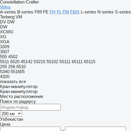
Constellation
Crafter
Volvo
A-series
B-series
F89
FE
FH
FL
FM
FMX
L-series
N-series
S-series
Terberg
VM
DV
DW
DW
XCMG
XG
XGA
3309
3507
555
4502
5511
6520
45142
53215
55102
55111
65111
65115
255
256
6510
5340
551605
4320
показать все
Кран-манипулятор
Кран-манипулятор
Место расположения
Поиск по радиусу
Узбекистан
Цена
–