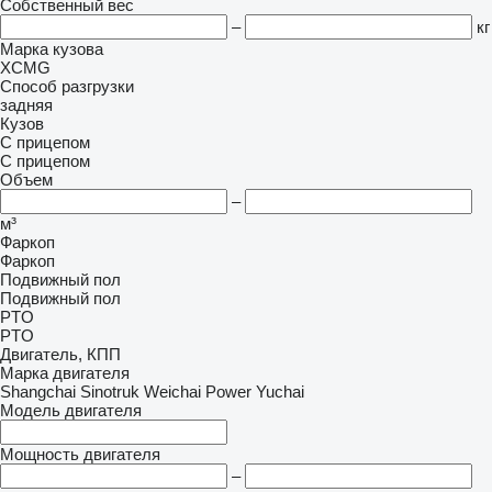
Собственный вес
–
кг
Марка кузова
XCMG
Способ разгрузки
задняя
Кузов
С прицепом
С прицепом
Объем
–
м³
Фаркоп
Фаркоп
Подвижный пол
Подвижный пол
PTO
PTO
Двигатель, КПП
Марка двигателя
Shangchai
Sinotruk
Weichai Power
Yuchai
Модель двигателя
Мощность двигателя
–