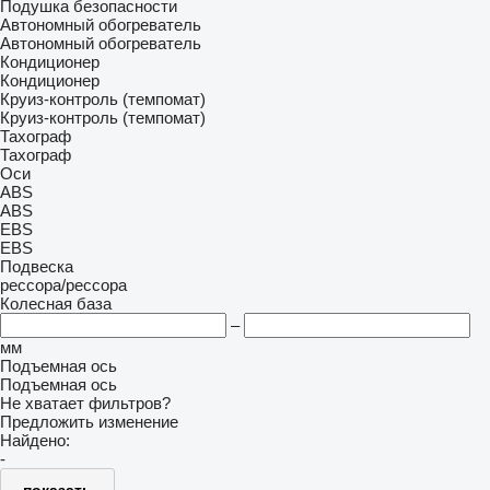
Подушка безопасности
Автономный обогреватель
Автономный обогреватель
Кондиционер
Кондиционер
Круиз-контроль (темпомат)
Круиз-контроль (темпомат)
Тахограф
Тахограф
Оси
ABS
ABS
EBS
EBS
Подвеска
рессора/рессора
Колесная база
–
мм
Подъемная ось
Подъемная ось
Не хватает фильтров?
Предложить изменение
Найдено:
-