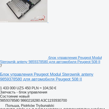
блок управления Peugeot Moduł
Sterownik anteny 9859378580 для автомобиля Peugeot 508 II
7
Блок управления Peugeot Moduł Sterownik anteny
9859378580 для автомобиля Peugeot 508 II
1 433 000 UZS
450 PLN
≈ 104,50 €
Запчасть - блок управления
Состояние
новый
9859378580 9860218280 A3C1193930700
Польша, Piotrków Trybunalski