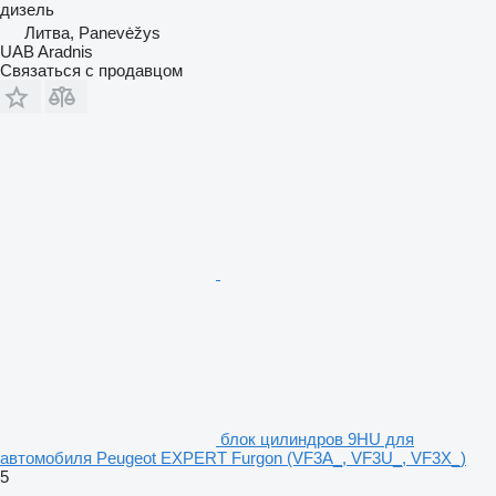
дизель
Литва, Panevėžys
UAB Aradnis
Связаться с продавцом
блок цилиндров 9HU для
автомобиля Peugeot EXPERT Furgon (VF3A_, VF3U_, VF3X_)
5