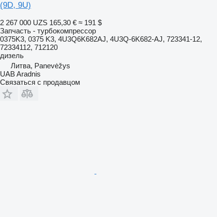
(9D, 9U)
2 267 000 UZS
165,30 €
≈ 191 $
Запчасть - турбокомпрессор
0375K3, 0375 K3, 4U3Q6K682AJ, 4U3Q-6K682-AJ, 723341-12,
72334112, 712120
дизель
Литва, Panevėžys
UAB Aradnis
Связаться с продавцом