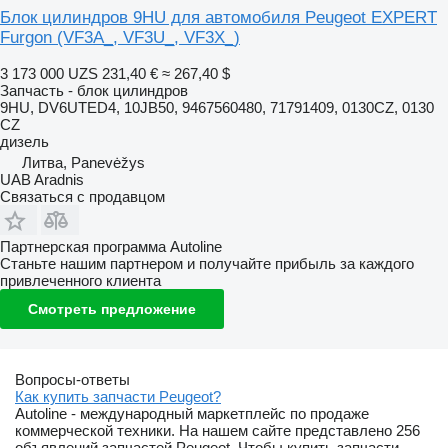
Блок цилиндров 9HU для автомобиля Peugeot EXPERT
Furgon (VF3A_, VF3U_, VF3X_)
3 173 000 UZS
231,40 €
≈ 267,40 $
Запчасть - блок цилиндров
9HU, DV6UTED4, 10JB50, 9467560480, 71791409, 0130CZ, 0130
CZ
дизель
Литва, Panevėžys
UAB Aradnis
Связаться с продавцом
Партнерская программа Autoline
Станьте нашим партнером и получайте прибыль за каждого
привлеченного клиента
Смотреть предложение
Вопросы-ответы
Как купить запчасти Peugeot?
Autoline - международный маркетплейс по продаже
коммерческой техники. На нашем сайте представлено 256
объявлений запчастей Peugeot. Чтобы купить запчасти