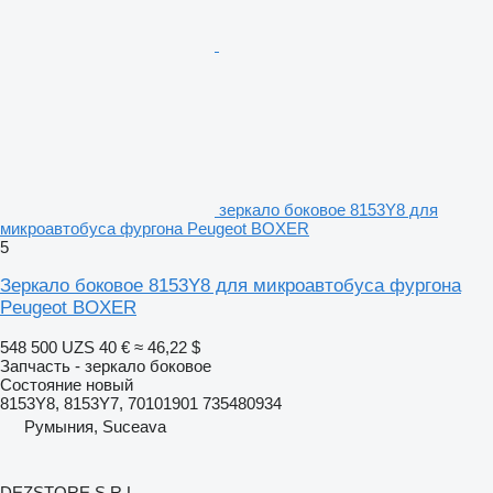
зеркало боковое 8153Y8 для
микроавтобуса фургона Peugeot BOXER
5
Зеркало боковое 8153Y8 для микроавтобуса фургона
Peugeot BOXER
548 500 UZS
40 €
≈ 46,22 $
Запчасть - зеркало боковое
Состояние
новый
8153Y8, 8153Y7, 70101901 735480934
Румыния, Suceava
DEZSTORE S.R.L.