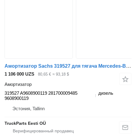
Амортизатор Sachs 319527 для тягача Mercedes-Benz Actros MP4 Antos Arocs (2012-)
1 106 000 UZS
80,65 €
≈ 93,18 $
Амортизатор
319527 A9608900119 281700009485
дизель
9608900119
Эстония, Tallinn
TruckParts Eesti OÜ