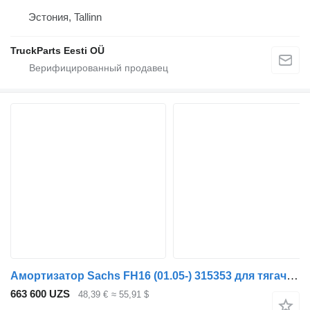
Эстония, Tallinn
TruckParts Eesti OÜ
Амортизатор Sachs FH16 (01.05-) 315353 для тягача Volvo FH12, FH16, NH12, FH, VNL780 (1993-2014)
663 600 UZS
48,39 €
≈ 55,91 $