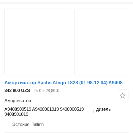
Амортизатор Sachs Atego 1828 (01.98-12.04) A9408900519 для грузовика Mercedes-Benz Atego, Atego 2, Atego 3 (1996-)
342 800 UZS
25 €
≈ 28,89 $
Амортизатор
A9408900519 A9408901019 9408900519
дизель
9408901019
Эстония, Tallinn