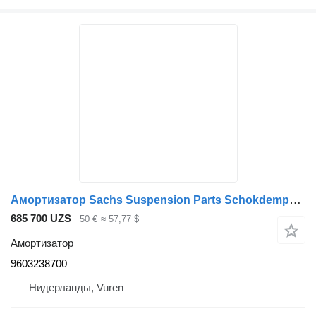
Амортизатор Sachs Suspension Parts Schokdemper voor MB MP4 9603238700 для грузовика
685 700 UZS
50 €
≈ 57,77 $
Амортизатор
9603238700
Нидерланды, Vuren