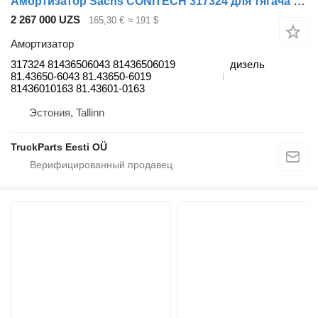
Амортизатор Sachs CONITECH 317324 для тягача MAN TGL, TGM, TGS, TGX (2005-2021)
2 267 000 UZS
165,30 €
≈ 191 $
Амортизатор
317324 81436506043 81436506019
дизель
81.43650-6043 81.43650-6019
81436010163 81.43601-0163
Эстония, Tallinn
TruckParts Eesti OÜ