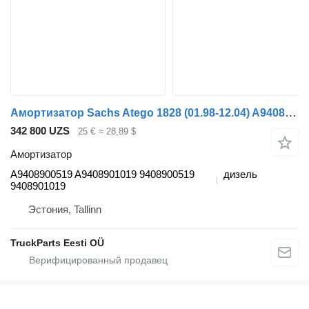
Амортизатор Sachs Atego 1828 (01.98-12.04) A9408900519 для тягача Mercedes-Benz Atego, Atego 2, Atego 3 (1996-)
342 800 UZS
25 €
≈ 28,89 $
Амортизатор
A9408900519 A9408901019 9408900519
дизель
9408901019
Эстония, Tallinn
TruckParts Eesti OÜ