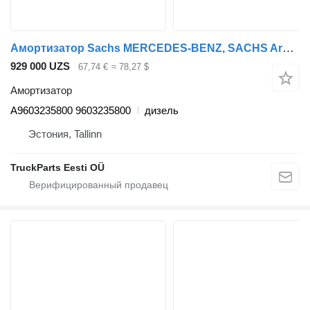
Амортизатор Sachs MERCEDES-BENZ, SACHS Arocs 2635 (01.13-) A9603235800 для тягача Mercedes-Benz Actros MP4 Antos Arocs (2012-)
929 000 UZS
67,74 €
≈ 78,27 $
Амортизатор
A9603235800 9603235800
дизель
Эстония, Tallinn
TruckParts Eesti OÜ