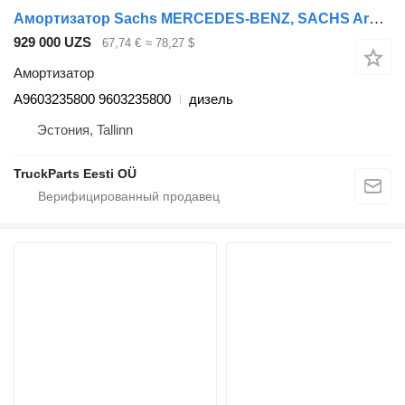
Амортизатор Sachs MERCEDES-BENZ, SACHS Arocs 2635 (01.13-) A9603235800 для тягача Mercedes-Benz Actros MP4 Antos Arocs (2012-)
929 000 UZS
67,74 €
≈ 78,27 $
Амортизатор
A9603235800 9603235800
дизель
Эстония, Tallinn
TruckParts Eesti OÜ