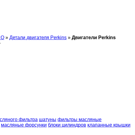
CO
»
Детали двигателя Perkins
»
Двигатели Perkins
»
сляного фильтра
шатуны
фильтры масляные
масляные форсунки
блоки цилиндров
клапанные крышки