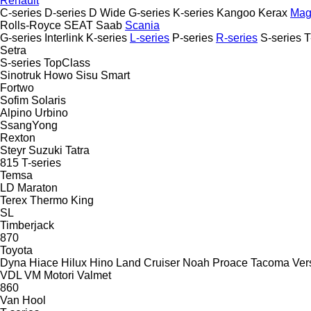
Renault
C-series
D-series
D Wide
G-series
K-series
Kangoo
Kerax
Ma
Rolls-Royce
SEAT
Saab
Scania
G-series
Interlink
K-series
L-series
P-series
R-series
S-series
T
Setra
S-series
TopClass
Sinotruk Howo
Sisu
Smart
Fortwo
Sofim
Solaris
Alpino
Urbino
SsangYong
Rexton
Steyr
Suzuki
Tatra
815
T-series
Temsa
LD
Maraton
Terex
Thermo King
SL
Timberjack
870
Toyota
Dyna
Hiace
Hilux
Hino
Land Cruiser
Noah
Proace
Tacoma
Ver
VDL
VM Motori
Valmet
860
Van Hool