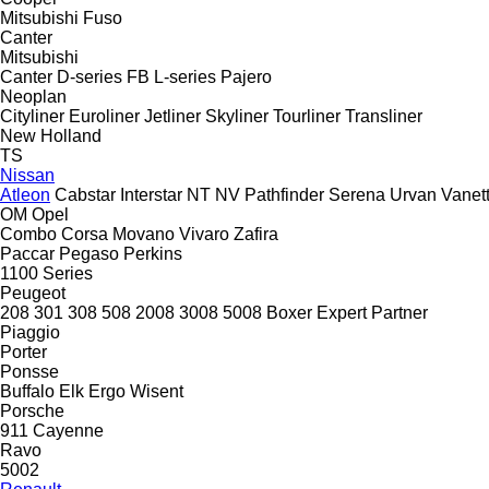
Mitsubishi Fuso
Canter
Mitsubishi
Canter
D-series
FB
L-series
Pajero
Neoplan
Cityliner
Euroliner
Jetliner
Skyliner
Tourliner
Transliner
New Holland
TS
Nissan
Atleon
Cabstar
Interstar
NT
NV
Pathfinder
Serena
Urvan
Vanet
OM
Opel
Combo
Corsa
Movano
Vivaro
Zafira
Paccar
Pegaso
Perkins
1100 Series
Peugeot
208
301
308
508
2008
3008
5008
Boxer
Expert
Partner
Piaggio
Porter
Ponsse
Buffalo
Elk
Ergo
Wisent
Porsche
911
Cayenne
Ravo
5002