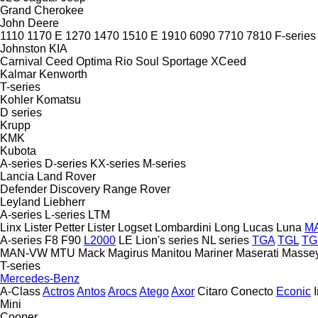
Grand Cherokee
John Deere
1110
1170 E
1270
1470
1510 E
1910
6090
7710
7810
F-series
Johnston
KIA
Carnival
Ceed
Optima
Rio
Soul
Sportage
XCeed
Kalmar
Kenworth
T-series
Kohler
Komatsu
D series
Krupp
KMK
Kubota
A-series
D-series
KX-series
M-series
Lancia
Land Rover
Defender
Discovery
Range Rover
Leyland
Liebherr
A-series
L-series
LTM
Linx
Lister Petter
Lister
Logset
Lombardini
Long
Lucas
Luna
M
A-series
F8
F90
L2000
LE
Lion's series
NL series
TGA
TGL
T
MAN-VW
MTU
Mack
Magirus
Manitou
Mariner
Maserati
Massey
T-series
Mercedes-Benz
A-Class
Actros
Antos
Arocs
Atego
Axor
Citaro
Conecto
Econic
Mini
Cooper