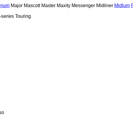
gnum
Major
Mascott
Master
Maxity
Messenger
Midliner
Midlum
-series
Touring
so