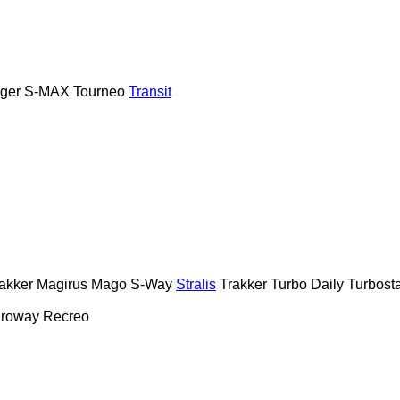
ger
S-MAX
Tourneo
Transit
akker
Magirus
Mago
S-Way
Stralis
Trakker
Turbo Daily
Turbost
roway
Recreo