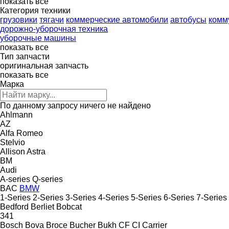
показать все
Категория техники
грузовики
тягачи
коммерческие автомобили
автобусы
комм
дорожно-уборочная техника
уборочные машины
показать все
Тип запчасти
оригинальная запчасть
показать все
Марка
По данному запросу ничего не найдено
Ahlmann
AZ
Alfa Romeo
Stelvio
Allison
Astra
BM
Audi
A-series
Q-series
BAC
BMW
1-Series
2-Series
3-Series
4-Series
5-Series
6-Series
7-Series
Bedford
Berliet
Bobcat
341
Bosch
Bova
Broce
Bucher
Bukh
CF
CI
Carrier