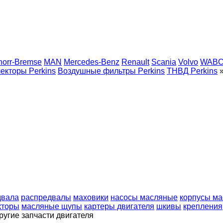
norr-Bremse
MAN
Mercedes-Benz
Renault
Scania
Volvo
WAB
екторы Perkins
Воздушные фильтры Perkins
ТНВД Perkins
двала
распредвалы
маховики
насосы масляные
корпусы ма
кторы
масляные щупы
картеры двигателя
шкивы
крепления
ругие запчасти двигателя