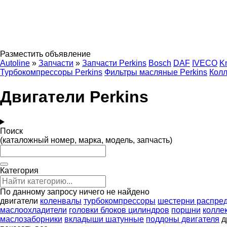
Разместить объявление
Autoline
»
Запчасти
»
Запчасти Perkins
Bosch
DAF
IVECO
K
Турбокомпрессоры Perkins
Фильтры масляные Perkins
Колл
Двигатели Perkins
Поиск
(каталожный номер, марка, модель, запчасть)
Категория
По данному запросу ничего не найдено
двигатели
коленвалы
турбокомпрессоры
шестерни распре
маслоохладители
головки блоков цилиндров
поршни
колле
маслозаборники
вкладыши шатунные
поддоны двигателя
д