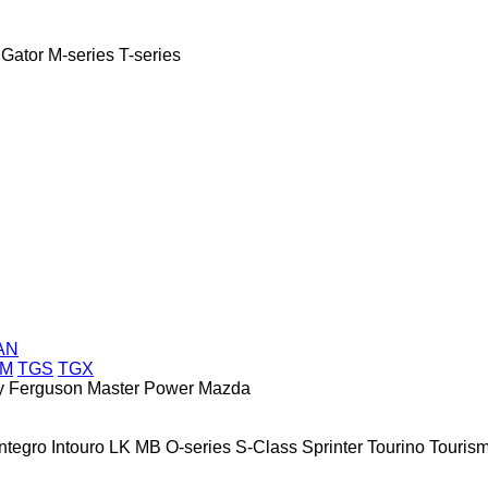
Gator
M-series
T-series
AN
GM
TGS
TGX
 Ferguson
Master Power
Mazda
Integro
Intouro
LK
MB
O-series
S-Class
Sprinter
Tourino
Touris