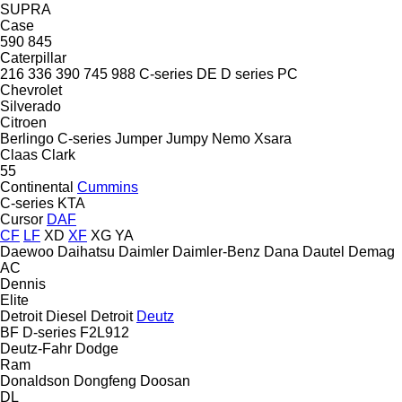
SUPRA
Case
590
845
Caterpillar
216
336
390
745
988
C-series
DE
D series
PC
Chevrolet
Silverado
Citroen
Berlingo
C-series
Jumper
Jumpy
Nemo
Xsara
Claas
Clark
55
Continental
Cummins
C-series
KTA
Cursor
DAF
CF
LF
XD
XF
XG
YA
Daewoo
Daihatsu
Daimler
Daimler-Benz
Dana
Dautel
Demag
AC
Dennis
Elite
Detroit Diesel
Detroit
Deutz
BF
D-series
F2L912
Deutz-Fahr
Dodge
Ram
Donaldson
Dongfeng
Doosan
DL