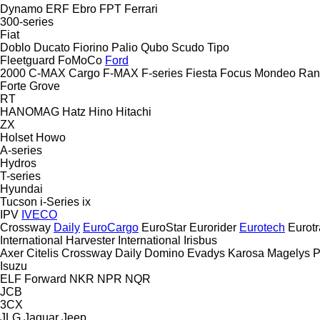
Dynamo
ERF
Ebro
FPT
Ferrari
300-series
Fiat
Doblo
Ducato
Fiorino
Palio
Qubo
Scudo
Tipo
Fleetguard
FoMoCo
Ford
2000
C-MAX
Cargo
F-MAX
F-series
Fiesta
Focus
Mondeo
Ran
Forte
Grove
RT
HANOMAG
Hatz
Hino
Hitachi
ZX
Holset
Howo
A-series
Hydros
T-series
Hyundai
Tucson
i-Series
ix
IPV
IVECO
Crossway
Daily
EuroCargo
EuroStar
Eurorider
Eurotech
Eurotr
International Harvester
International
Irisbus
Axer
Citelis
Crossway
Daily
Domino
Evadys
Karosa
Magelys
P
Isuzu
ELF
Forward
NKR
NPR
NQR
JCB
3CX
JLG
Jaguar
Jeep