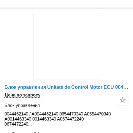
Блок управления Unitate de Control Motor ECU 0044462140 для грузовика Mercedes-Benz 0074464840
Цена по запросу
Блок управления
0044462140 / A0044462140 0654470340 A0654470340
A0014463340 0014463340 A0674472240
0674472240...