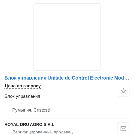
Блок управления Unitate de Control Electronic Modul Frontal для грузовика Mercedes-Benz OEM A0004461561 / A0004461461 / A0004462061 / A0004462661 / A09415450046 / A0004460861 / A0004462761
Цена по запросу
Блок управления
Румыния, Cristesti
ROYAL DRU AGRO S.R.L.