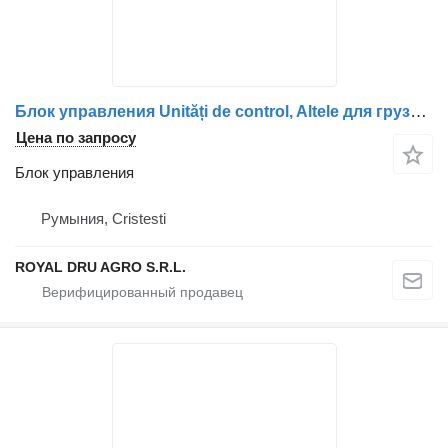
Блок управления Unități de control, Altele для грузовика Mercedes-Benz – A0004461727, A0004461827, A0004461927, 0004461727, 0004461827, 0004461927, A0004461627, 0004461627, A0004461527, 0004461527
Цена по запросу
Блок управления
Румыния, Cristesti
ROYAL DRU AGRO S.R.L.