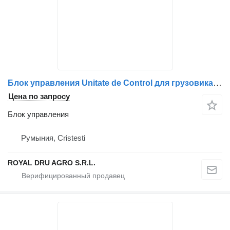
Блок управления Unitate de Control для грузовика Mercedes-Benz CPCFR – Coduri: 0024460602, A0024460602, A0014465902, 0014465902, A0024462602, 0024462602, A0034464402, 0034464402, 0024463602, A0024463602
Цена по запросу
Блок управления
Румыния, Cristesti
ROYAL DRU AGRO S.R.L.