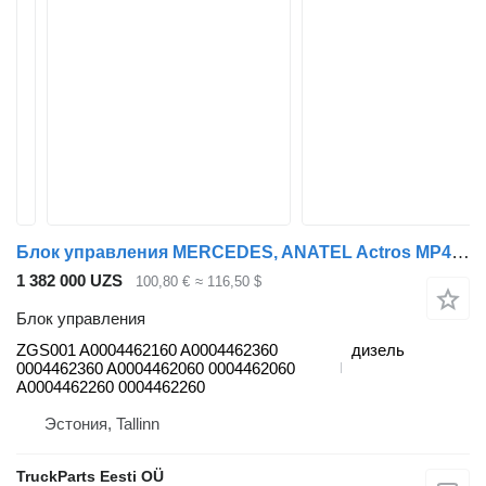
Блок управления MERCEDES, ANATEL Actros MP4 2551 (01.12-) ZGS001 для тягача Mercedes-Benz Actros MP4 Antos Arocs (2012-)
1 382 000 UZS
100,80 €
≈ 116,50 $
Блок управления
ZGS001 A0004462160 A0004462360
дизель
0004462360 A0004462060 0004462060
A0004462260 0004462260
Эстония, Tallinn
TruckParts Eesti OÜ