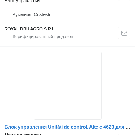
Блок управления
Румыния, Cristesti
ROYAL DRU AGRO S.R.L.
Блок управления Unități de control, Altele 4623 для грузовика Mercedes-Benz – A0004466561, 0004466561, A0004466161, A0004466361, A0004466961, A0004467861, A0004468761, 0004466161, 0004466361, 0004466961, 0004468761
Цена по запросу