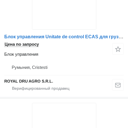
Блок управления Unitate de control ECAS для грузовика Mercedes-Benz cu coduri A0004462817, A0004463217, A0004462917, A0004463117, 0004462817, 0004463217, 0004463117
Цена по запросу
Блок управления
Румыния, Cristesti
ROYAL DRU AGRO S.R.L.