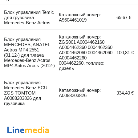
Блок управления Temic
Каталожный номер:
для грузовика
69,67 €
A9604461019
Mercedes-Benz Actros
Каталожный номер:
Блок управления
ZGS001 A0004462160
MERCEDES, ANATEL
A0004462360 0004462360
Actros MP4 2551
A0004462060 0004462060
100,81 €
(01.12-) для тягача
A0004462260
Mercedes-Benz Actros
0004462260, топливо:
MP4 Antos Arocs (2012-)
дизель
Блок управления
Mercedes-Benz ECU
Каталожный номер:
ZGS TOMTOM
334,40 €
A0088203826
A0088203826 для
грузовика