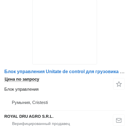
Блок управления Unitate de control для грузовика Mercedes-Benz A0004466561 / 0004466561 / A0004466161 / A0004466361 / A0004466961 / A0004467861 / A0004468761 / 0004466161 / 0004466361 / 0004466961 / 0004468761
Цена по запросу
Блок управления
Румыния, Cristesti
ROYAL DRU AGRO S.R.L.