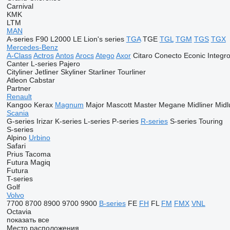
Carnival
KMK
LTM
MAN
A-series
F90
L2000
LE
Lion's series
TGA
TGE
TGL
TGM
TGS
TGX
Mercedes-Benz
A-Class
Actros
Antos
Arocs
Atego
Axor
Citaro
Conecto
Econic
Integr
Canter
L-series
Pajero
Cityliner
Jetliner
Skyliner
Starliner
Tourliner
Atleon
Cabstar
Partner
Renault
Kangoo
Kerax
Magnum
Major
Mascott
Master
Megane
Midliner
Mid
Scania
G-series
Irizar
K-series
L-series
P-series
R-series
S-series
Touring
S-series
Alpino
Urbino
Safari
Prius
Tacoma
Futura
Magiq
Futura
T-series
Golf
Volvo
7700
8700
8900
9700
9900
B-series
FE
FH
FL
FM
FMX
VNL
Octavia
показать все
Место расположения