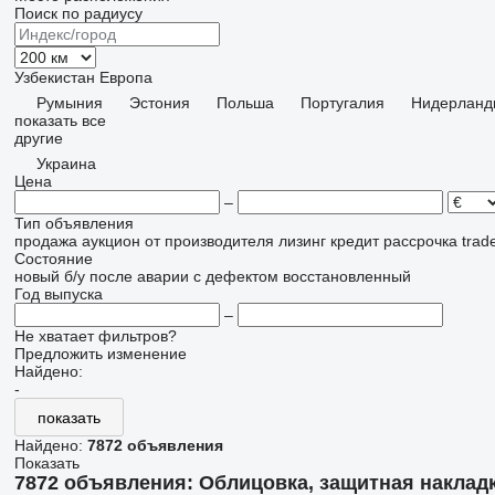
Поиск по радиусу
Узбекистан
Европа
Румыния
Эстония
Польша
Португалия
Нидерланд
показать все
другие
Украина
Цена
–
Тип объявления
продажа
аукцион
от производителя
лизинг
кредит
рассрочка
trad
Состояние
новый
б/у
после аварии
с дефектом
восстановленный
Год выпуска
–
Не хватает фильтров?
Предложить изменение
Найдено:
-
показать
Найдено:
7872 объявления
Показать
7872 объявления:
Облицовка, защитная наклад