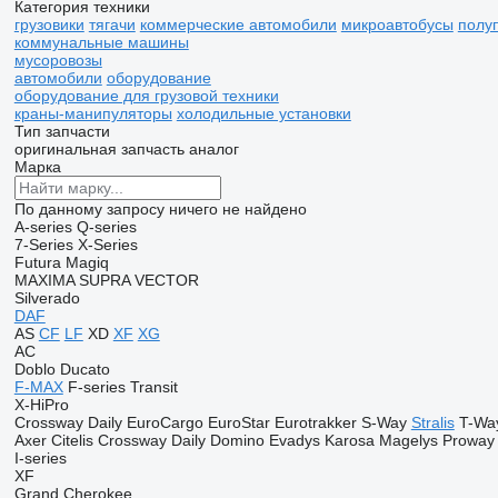
Категория техники
грузовики
тягачи
коммерческие автомобили
микроавтобусы
полу
коммунальные машины
мусоровозы
автомобили
оборудование
оборудование для грузовой техники
краны-манипуляторы
холодильные установки
Тип запчасти
оригинальная запчасть
аналог
Марка
По данному запросу ничего не найдено
A-series
Q-series
7-Series
X-Series
Futura
Magiq
MAXIMA
SUPRA
VECTOR
Silverado
DAF
AS
CF
LF
XD
XF
XG
AC
Doblo
Ducato
F-MAX
F-series
Transit
X-HiPro
Crossway
Daily
EuroCargo
EuroStar
Eurotrakker
S-Way
Stralis
T-Wa
Axer
Citelis
Crossway
Daily
Domino
Evadys
Karosa
Magelys
Proway
I-series
XF
Grand Cherokee