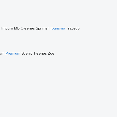
o
Intouro
MB
O-series
Sprinter
Tourismo
Travego
lum
Premium
Scenic
T-series
Zoe