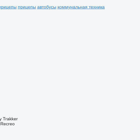
прицепы
прицепы
автобусы
коммунальная техника
y
Trakker
Recreo