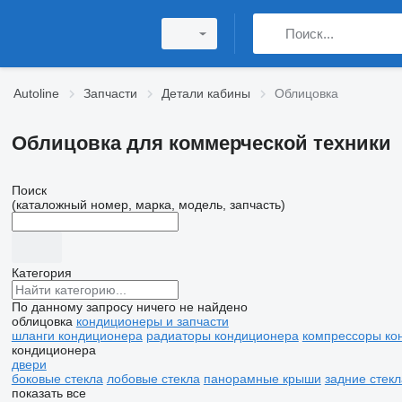
Autoline
Запчасти
Детали кабины
Облицовка
Облицовка для коммерческой техники
Поиск
(каталожный номер, марка, модель, запчасть)
Категория
По данному запросу ничего не найдено
облицовка
кондиционеры и запчасти
шланги кондиционера
радиаторы кондиционера
компрессоры ко
кондиционера
двери
боковые стекла
лобовые стекла
панорамные крыши
задние стекл
показать все