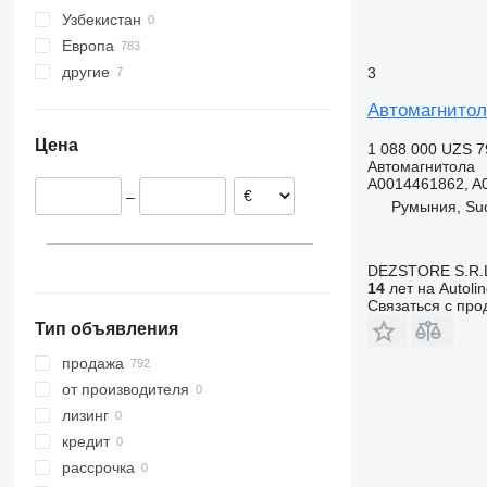
Узбекистан
N-series
Европа
VNL
другие
Румыния
3
Эстония
Украина
Автомагнитол
Польша
Цена
1 088 000 UZS
7
Литва
Автомагнитола
Португалия
A0014461862, A
–
Дания
Румыния, Su
Испания
Бельгия
DEZSTORE S.R.
показать все
14
лет на Autoli
Связаться с пр
Тип объявления
продажа
от производителя
лизинг
кредит
рассрочка