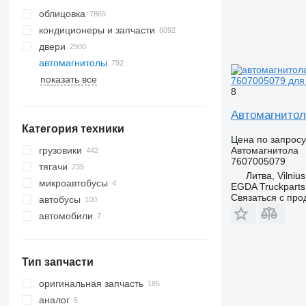
облицовка
кондиционеры и запчасти
двери
шланги кондиционера
автомагнитолы
радиаторы кондиционера
боковые стекла
показать все
компрессоры кондиционера
лобовые стекла
7607005079 для 
8
фильтры-осушители
панорамные крыши
кондиционера
задние стекла
Автомагнитола
автокондиционеры
Категория техники
воздушные фильтры
Цена по запросу
кондиционера
Автомагнитола
грузовики
7607005079
другие запчасти кондиционера
тягачи
Литва, Vilnius
микроавтобусы
EGDA Truckparts
Связаться с пр
автобусы
автомобили
Тип запчасти
оригинальная запчасть
аналог