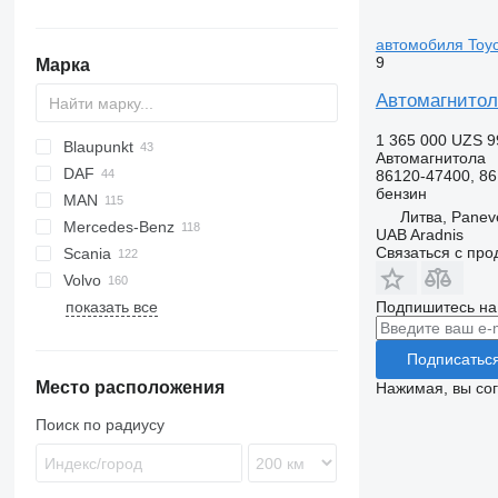
автомобиля Toy
9
Марка
Автомагнитол
1 365 000 UZS
9
Blaupunkt
X-Series
Автомагнитола
DAF
C-series
86120-47400, 8
бензин
MAN
CF
F-MAX
Daily
Crossway
Литва, Panev
Mercedes-Benz
LF
Transit
EuroCargo
Daily
Lion's series
UAB Aradnis
Связаться с пр
Scania
XF
Stralis
Magelys
TGA
A-Class
Cityliner
Cabstar
Partner
Magnum
Volvo
XG
Trakker
Proway
TGL
Actros
Jetliner
NT
Mascott
R-series
Alpino
Prius
LT
Подпишитесь на
показать все
TGM
Antos
Skyliner
Midlum
Urbino
Tacoma
7700
TGS
Arocs
Transliner
Premium
9700
Подписатьс
TGX
Axor
Trafic
9900
Место расположения
Citaro
Zoe
B-series
Нажимая, вы со
Econic
FH
Поиск по радиусу
MB
FL
Sprinter
FM
Vito
FMX