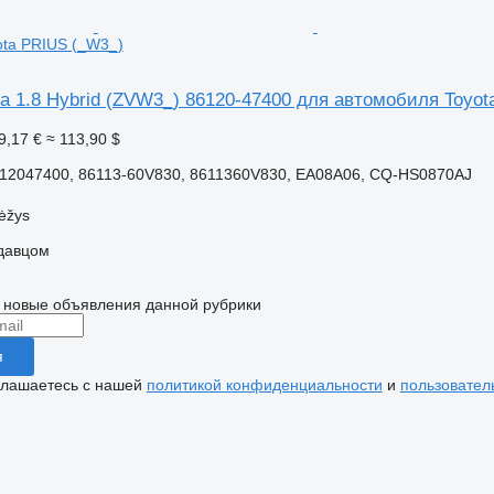
ota PRIUS (_W3_)
а 1.8 Hybrid (ZVW3_) 86120-47400 для автомобиля Toyot
9,17 €
≈ 113,90 $
612047400, 86113-60V830, 8611360V830, EA08A06, CQ-HS0870AJ
ėžys
одавцом
 новые объявления данной рубрики
я
глашаетесь с нашей
политикой конфиденциальности
и
пользовател