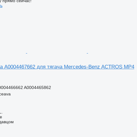
у прямо сейчас!
ть
а A0004467662 для тягача Mercedes-Benz ACTROS MP4
0004466662 A0004465862
ceava
L.
ne
одавцом