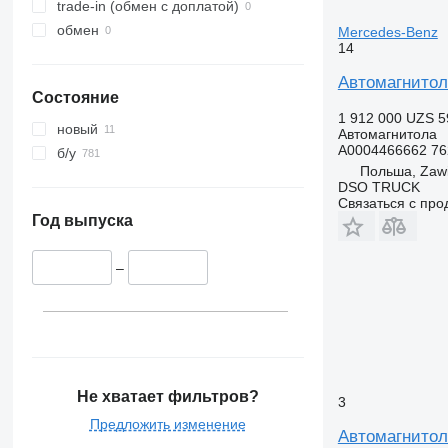
trade-in (обмен с доплатой)
обмен
Mercedes-Benz
14
Автомагнитол
Состояние
1 912 000 UZS
5
новый
Автомагнитола
A0004466662 76
б/у
Польша, Zawi
DSO TRUCK
Связаться с пр
Год выпуска
–
Не хватает фильтров?
3
Предложить изменение
Автомагнитол