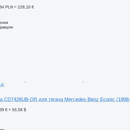
84 PLN
≈ 228,10 €
gowa
одавцом
14)
а CD7426UB-OR для тягача Mercedes-Benz Econic (1998-
39 €
≈ 55,58 $
inn