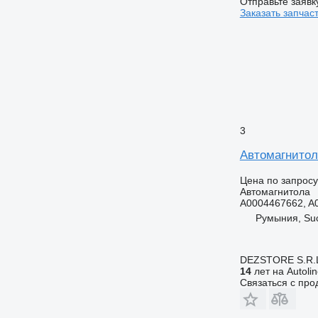
Отправьте заявк
Заказать запчас
3
Автомагнитол
Цена по запросу
Автомагнитола
A0004467662, A
Румыния, Su
DEZSTORE S.R.
14
лет на Autoli
Связаться с пр