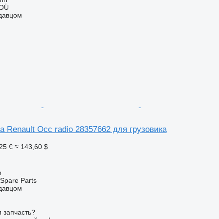
 OÜ
одавцом
 Renault Occ radio 28357662 для грузовика
25 €
≈ 143,60 $
e
Spare Parts
одавцом
 запчасть?