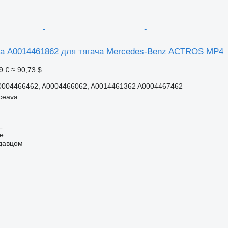
а A0014461862 для тягача Mercedes-Benz ACTROS MP4
9 €
≈ 90,73 $
0004466462, A0004466062, A0014461362 A0004467462
ceava
L.
ne
одавцом