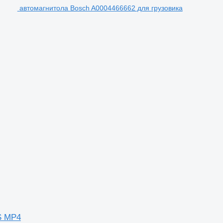
автомагнитола Bosch A0004466662 для грузовика
S MP4