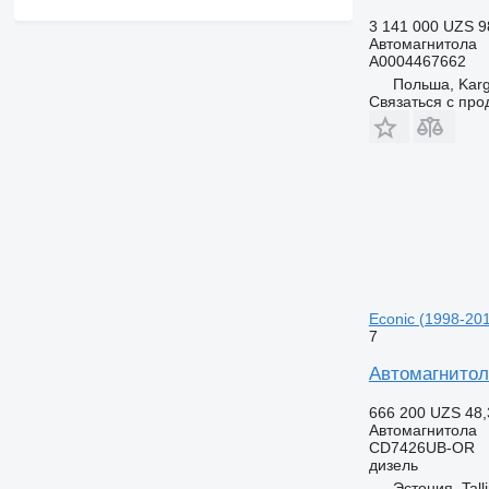
3 141 000 UZS
9
Автомагнитола
A0004467662
Польша, Kar
Связаться с пр
Econic (1998-20
7
Автомагнитол
666 200 UZS
48,
Автомагнитола
CD7426UB-OR
дизель
Эстония, Tall