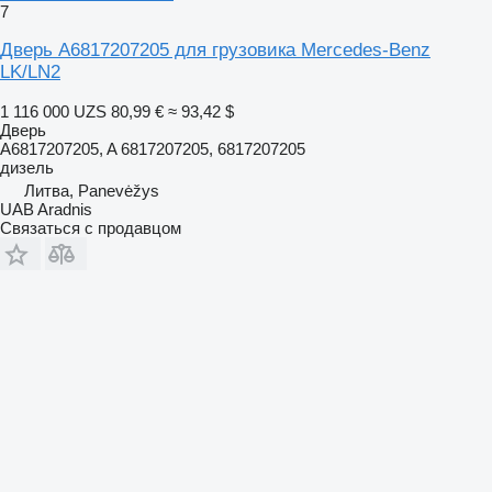
7
Дверь A6817207205 для грузовика Mercedes-Benz
LK/LN2
1 116 000 UZS
80,99 €
≈ 93,42 $
Дверь
A6817207205, A 6817207205, 6817207205
дизель
Литва, Panevėžys
UAB Aradnis
Связаться с продавцом