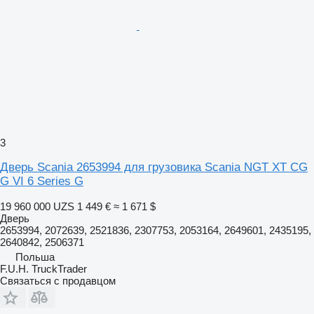
3
Дверь Scania 2653994 для грузовика Scania NGT XT CG
G VI 6 Series G
19 960 000 UZS
1 449 €
≈ 1 671 $
Дверь
2653994, 2072639, 2521836, 2307753, 2053164, 2649601, 2435195,
2640842, 2506371
Польша
F.U.H. TruckTrader
Связаться с продавцом