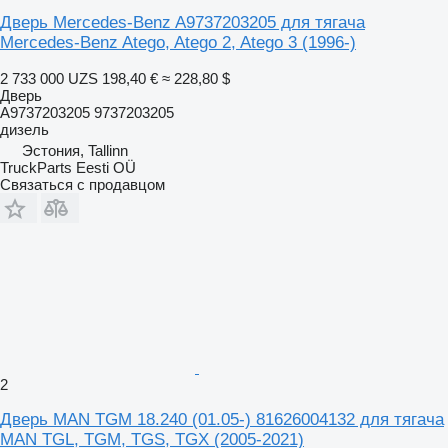
Дверь Mercedes-Benz A9737203205 для тягача
Mercedes-Benz Atego, Atego 2, Atego 3 (1996-)
2 733 000 UZS
198,40 €
≈ 228,80 $
Дверь
A9737203205 9737203205
дизель
Эстония, Tallinn
TruckParts Eesti OÜ
Связаться с продавцом
2
Дверь MAN TGM 18.240 (01.05-) 81626004132 для тягача
MAN TGL, TGM, TGS, TGX (2005-2021)