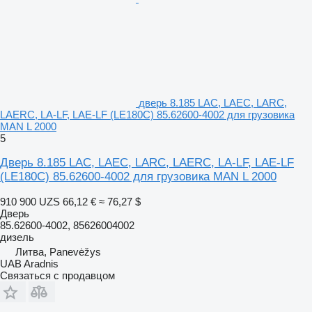
дверь 8.185 LAC, LAEC, LARC,
LAERC, LA-LF, LAE-LF (LE180C) 85.62600-4002 для грузовика
MAN L 2000
5
Дверь 8.185 LAC, LAEC, LARC, LAERC, LA-LF, LAE-LF
(LE180C) 85.62600-4002 для грузовика MAN L 2000
910 900 UZS
66,12 €
≈ 76,27 $
Дверь
85.62600-4002, 85626004002
дизель
Литва, Panevėžys
UAB Aradnis
Связаться с продавцом