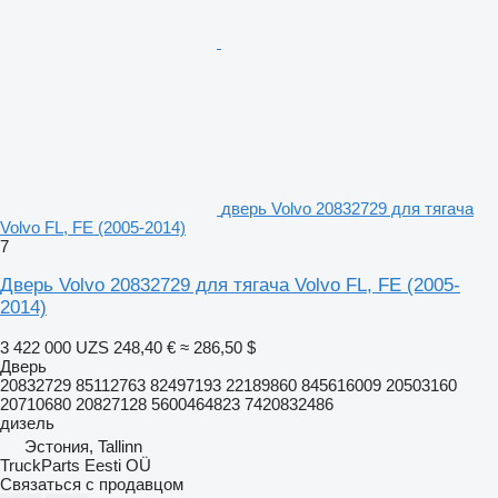
дверь Volvo 20832729 для тягача
Volvo FL, FE (2005-2014)
7
Дверь Volvo 20832729 для тягача Volvo FL, FE (2005-
2014)
3 422 000 UZS
248,40 €
≈ 286,50 $
Дверь
20832729 85112763 82497193 22189860 845616009 20503160
20710680 20827128 5600464823 7420832486
дизель
Эстония, Tallinn
TruckParts Eesti OÜ
Связаться с продавцом