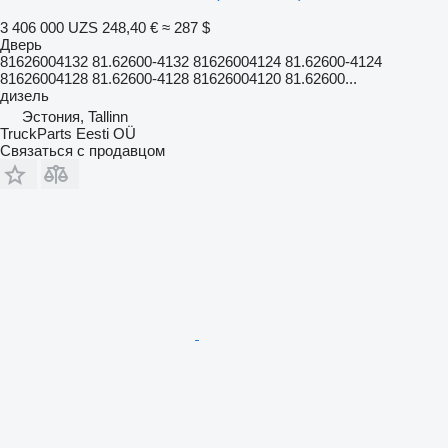
3 406 000 UZS
248,40 €
≈ 287 $
Дверь
81626004132 81.62600-4132 81626004124 81.62600-4124
81626004128 81.62600-4128 81626004120 81.62600...
дизель
Эстония, Tallinn
TruckParts Eesti OÜ
Связаться с продавцом