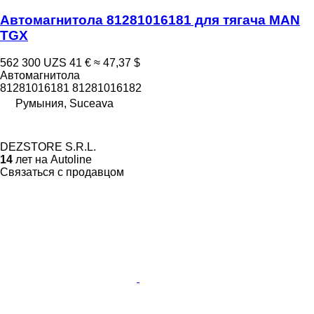
Автомагнитола 81281016181 для тягача MAN
TGX
562 300 UZS
41 €
≈ 47,37 $
Автомагнитола
81281016181 81281016182
Румыния, Suceava
DEZSTORE S.R.L.
14
лет на Autoline
Связаться с продавцом