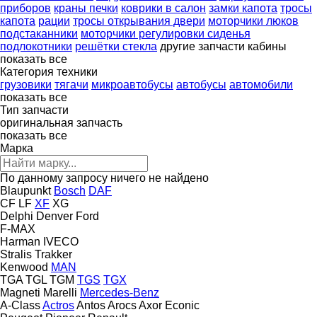
приборов
краны печки
коврики в салон
замки капота
тросы
капота
рации
тросы открывания двери
моторчики люков
подстаканники
моторчики регулировки сиденья
подлокотники
решётки стекла
другие запчасти кабины
показать все
Категория техники
грузовики
тягачи
микроавтобусы
автобусы
автомобили
показать все
Тип запчасти
оригинальная запчасть
показать все
Марка
По данному запросу ничего не найдено
Blaupunkt
Bosch
DAF
CF
LF
XF
XG
Delphi
Denver
Ford
F-MAX
Harman
IVECO
Stralis
Trakker
Kenwood
MAN
TGA
TGL
TGM
TGS
TGX
Magneti Marelli
Mercedes-Benz
A-Class
Actros
Antos
Arocs
Axor
Econic