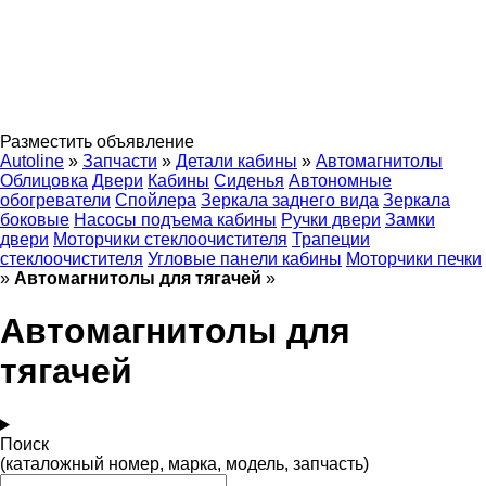
Разместить объявление
Autoline
»
Запчасти
»
Детали кабины
»
Автомагнитолы
Облицовка
Двери
Кабины
Сиденья
Автономные
обогреватели
Спойлера
Зеркала заднего вида
Зеркала
боковые
Насосы подъема кабины
Ручки двери
Замки
двери
Моторчики стеклоочистителя
Трапеции
стеклоочистителя
Угловые панели кабины
Моторчики печки
»
Автомагнитолы для тягачей
»
Автомагнитолы для
тягачей
Поиск
(каталожный номер, марка, модель, запчасть)