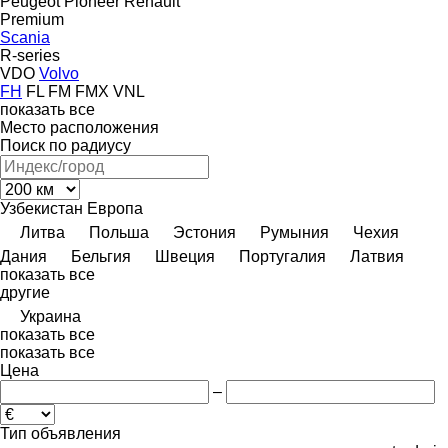
Peugeot
Pioneer
Renault
Premium
Scania
R-series
VDO
Volvo
FH
FL
FM
FMX
VNL
показать все
Место расположения
Поиск по радиусу
Узбекистан
Европа
Литва
Польша
Эстония
Румыния
Чехия
Дания
Бельгия
Швеция
Португалия
Латвия
показать все
другие
Украина
показать все
показать все
Цена
–
Тип объявления