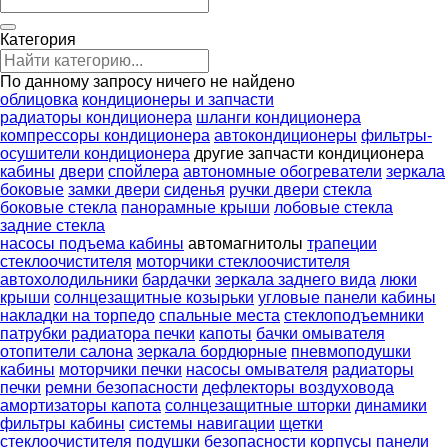
Категория
По данному запросу ничего не найдено
облицовка
кондиционеры и запчасти
радиаторы кондиционера
шланги кондиционера
компрессоры кондиционера
автокондиционеры
фильтры-
осушители кондиционера
другие запчасти кондиционера
кабины
двери
спойлера
автономные обогреватели
зеркала
боковые
замки двери
сиденья
ручки двери
стекла
боковые стекла
панорамные крыши
лобовые стекла
задние стекла
насосы подъема кабины
автомагнитолы
трапеции
стеклоочистителя
моторчики стеклоочистителя
автохолодильники
бардачки
зеркала заднего вида
люки
крыши
солнцезащитные козырьки
угловые панели кабины
накладки на торпедо
спальные места
стеклоподъемники
патрубки радиатора печки
капоты
бачки омывателя
отопители салона
зеркала бордюрные
пневмоподушки
кабины
моторчики печки
насосы омывателя
радиаторы
печки
ремни безопасности
дефлекторы воздуховода
амортизаторы капота
солнцезащитные шторки
динамики
фильтры кабины
системы навигации
щетки
стеклоочистителя
подушки безопасности
корпусы панели