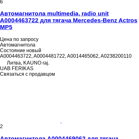
6
Автомагнитола multimedia, radio unit
A0004463722 для тягача Mercedes-Benz Actros
MP5
Цена по запросу
Автомагнитола
Состояние
новый
A0004463722, A0004481722, A0014465062, A0238200110
Литва, KAUNO raj.
UAB FERIKAS
Связаться с продавцом
2
Автомагнитола A0004469062 для тягача