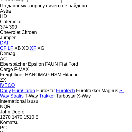
По данному запросу ничего не найдено
Astra
HD
Caterpillar
374
390
Chevrolet
Citroen
Jumper
DAF
CF
LF
XB
XD
XF
XG
Demag
AC
Eberspächer
Epsilon
FAUN
Fiat
Ford
Cargo
F-MAX
Freightliner
HANOMAG
HSM
Hitachi
ZX
IVECO
Daily
EuroCargo
EuroStar
Eurotech
Eurotrakker
Magirus
S-
Way
Stralis
T-Way
Trakker
Turbostar
X-Way
International
Isuzu
NQR
John Deere
1270
1470
1510 E
Komatsu
PC