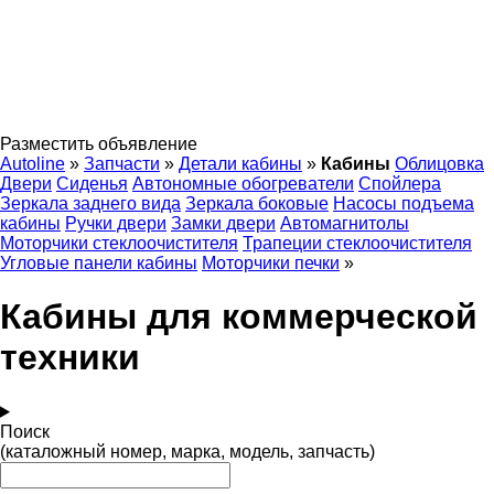
Разместить объявление
Autoline
»
Запчасти
»
Детали кабины
»
Кабины
Облицовка
Двери
Сиденья
Автономные обогреватели
Спойлера
Зеркала заднего вида
Зеркала боковые
Насосы подъема
кабины
Ручки двери
Замки двери
Автомагнитолы
Моторчики стеклоочистителя
Трапеции стеклоочистителя
Угловые панели кабины
Моторчики печки
»
Кабины для коммерческой
техники
Поиск
(каталожный номер, марка, модель, запчасть)