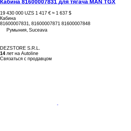
Кабина 81600007831 для тягача MAN TGX
19 430 000 UZS
1 417 €
≈ 1 637 $
Кабина
81600007831, 81600007871 81600007848
Румыния, Suceava
DEZSTORE S.R.L.
14
лет на Autoline
Связаться с продавцом