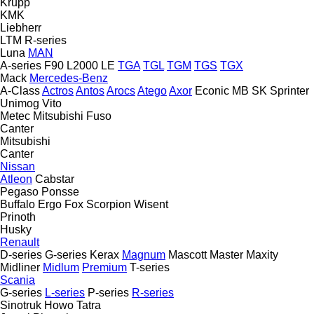
Krupp
KMK
Liebherr
LTM
R-series
Luna
MAN
A-series
F90
L2000
LE
TGA
TGL
TGM
TGS
TGX
Mack
Mercedes-Benz
A-Class
Actros
Antos
Arocs
Atego
Axor
Econic
MB
SK
Sprinter
Unimog
Vito
Metec
Mitsubishi Fuso
Canter
Mitsubishi
Canter
Nissan
Atleon
Cabstar
Pegaso
Ponsse
Buffalo
Ergo
Fox
Scorpion
Wisent
Prinoth
Husky
Renault
D-series
G-series
Kerax
Magnum
Mascott
Master
Maxity
Midliner
Midlum
Premium
T-series
Scania
G-series
L-series
P-series
R-series
Sinotruk Howo
Tatra