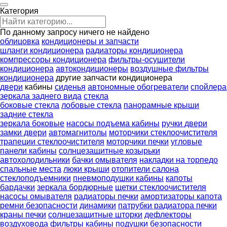
Категория
По данному запросу ничего не найдено
облицовка
кондиционеры и запчасти
шланги кондиционера
радиаторы кондиционера
компрессоры кондиционера
фильтры-осушители
кондиционера
автокондиционеры
воздушные фильтры
кондиционера
другие запчасти кондиционера
двери
кабины
сиденья
автономные обогреватели
спойлера
зеркала заднего вида
стекла
боковые стекла
лобовые стекла
панорамные крыши
задние стекла
зеркала боковые
насосы подъема кабины
ручки двери
замки двери
автомагнитолы
моторчики стеклоочистителя
трапеции стеклоочистителя
моторчики печки
угловые
панели кабины
солнцезащитные козырьки
автохолодильники
бачки омывателя
накладки на торпедо
спальные места
люки крыши
отопители салона
стеклоподъемники
пневмоподушки кабины
капоты
бардачки
зеркала бордюрные
щетки стеклоочистителя
насосы омывателя
радиаторы печки
амортизаторы капота
ремни безопасности
динамики
патрубки радиатора печки
краны печки
солнцезащитные шторки
дефлекторы
воздуховода
фильтры кабины
подушки безопасности