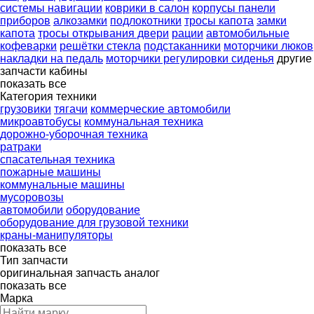
системы навигации
коврики в салон
корпусы панели
приборов
алкозамки
подлокотники
тросы капота
замки
капота
тросы открывания двери
рации
автомобильные
кофеварки
решётки стекла
подстаканники
моторчики люков
накладки на педаль
моторчики регулировки сиденья
другие
запчасти кабины
показать все
Категория техники
грузовики
тягачи
коммерческие автомобили
микроавтобусы
коммунальная техника
дорожно-уборочная техника
ратраки
спасательная техника
пожарные машины
коммунальные машины
мусоровозы
автомобили
оборудование
оборудование для грузовой техники
краны-манипуляторы
показать все
Тип запчасти
оригинальная запчасть
аналог
показать все
Марка