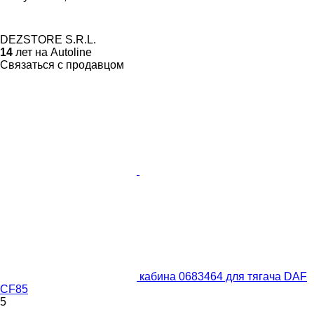
DEZSTORE S.R.L.
14
лет на Autoline
Связаться с продавцом
кабина 0683464 для тягача DAF
CF85
5