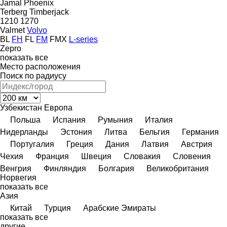
Jamal
Phoenix
Terberg
Timberjack
1210
1270
Valmet
Volvo
BL
FH
FL
FM
FMX
L-series
Zepro
показать все
Место расположения
Поиск по радиусу
Узбекистан
Европа
Польша
Испания
Румыния
Италия
Нидерланды
Эстония
Литва
Бельгия
Германия
Португалия
Греция
Дания
Латвия
Австрия
Чехия
Франция
Швеция
Словакия
Словения
Венгрия
Финляндия
Болгария
Великобритания
Норвегия
показать все
Азия
Китай
Турция
Арабские Эмираты
показать все
другие