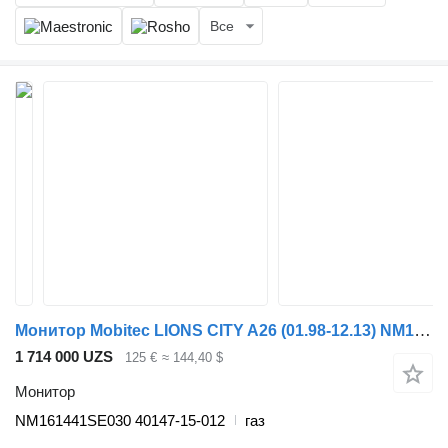
Все
Монитор Mobitec LIONS CITY A26 (01.98-12.13) NM161441SE030 для автобуса MAN Lion's bus (1991-)
1 714 000 UZS
125 €
≈ 144,40 $
Монитор
NM161441SE030 40147-15-012
газ