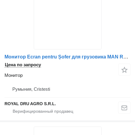
Монитор Ecran pentru Șofer для грузовика MAN Rosho 88282106165 / 8828210-6165 / A0058202189
Цена по запросу
Монитор
Румыния, Cristesti
ROYAL DRU AGRO S.R.L.