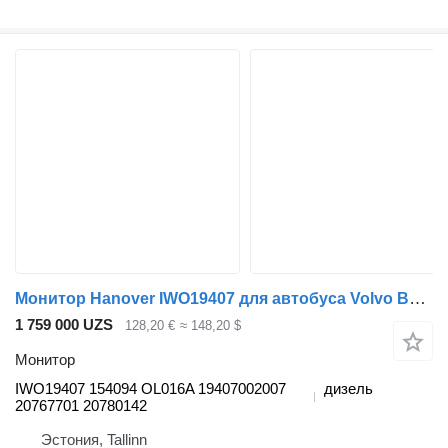
Монитор Hanover IWO19407 для автобуса Volvo B7, B8, B9, B12 bus (2005-)
1 759 000 UZS
128,20 €
≈ 148,20 $
Монитор
IWO19407 154094 OL016A 19407002007
дизель
20767701 20780142
Эстония, Tallinn