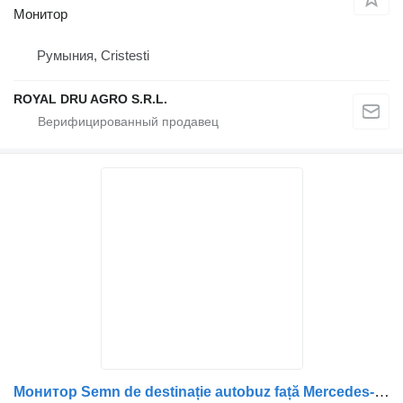
Монитор
Румыния, Cristesti
ROYAL DRU AGRO S.R.L.
Монитор Semn de destinație autobuz față Mercedes-Benz (coduri: A01881054 для грузовика