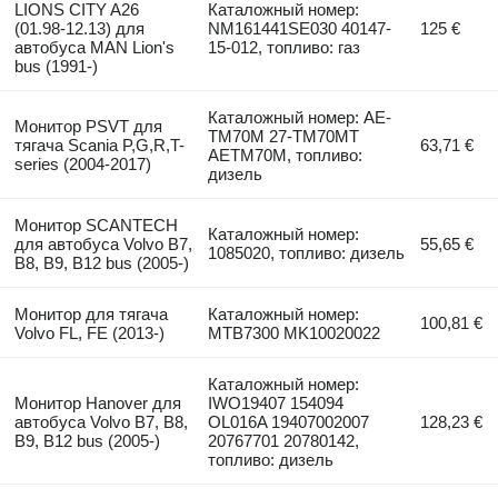
LIONS CITY A26
Каталожный номер:
(01.98-12.13) для
NM161441SE030 40147-
125 €
автобуса MAN Lion's
15-012, топливо: газ
bus (1991-)
Каталожный номер: AE-
Монитор PSVT для
TM70M 27-TM70MT
тягача Scania P,G,R,T-
63,71 €
AETM70M, топливо:
series (2004-2017)
дизель
Монитор SCANTECH
Каталожный номер:
для автобуса Volvo B7,
55,65 €
1085020, топливо: дизель
B8, B9, B12 bus (2005-)
Монитор для тягача
Каталожный номер:
100,81 €
Volvo FL, FE (2013-)
MTB7300 MK10020022
Каталожный номер:
Монитор Hanover для
IWO19407 154094
автобуса Volvo B7, B8,
OL016A 19407002007
128,23 €
B9, B12 bus (2005-)
20767701 20780142,
топливо: дизель