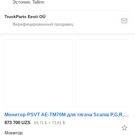
Эстония, Tallinn
TruckParts Eesti OÜ
Монитор PSVT AE-TM70M для тягача Scania P,G,R,T-series (2004-2017)
873 700 UZS
63,71 €
≈ 73,61 $
Монитор