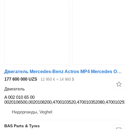
Двигатель Mercedes-Benz Actros MP4 Mercedes OM470.913 430 A 002 010 65 00 для грузовика
177 600 000 UZS
12 950 €
≈ 14 960 $
Двигатель
A 002 010 65 00
0020106500,0020108200,4700103520,470010352080,4700102920,
Нидерланды, Veghel
BAS Parts & Tyres