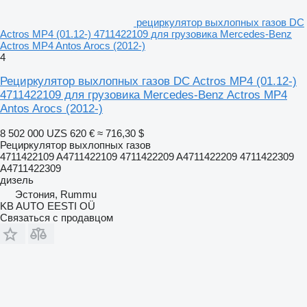
рециркулятор выхлопных газов DC
Actros MP4 (01.12-) 4711422109 для грузовика Mercedes-Benz
Actros MP4 Antos Arocs (2012-)
4
Рециркулятор выхлопных газов DC Actros MP4 (01.12-)
4711422109 для грузовика Mercedes-Benz Actros MP4
Antos Arocs (2012-)
8 502 000 UZS
620 €
≈ 716,30 $
Рециркулятор выхлопных газов
4711422109 A4711422109 4711422209 A4711422209 4711422309
A4711422309
дизель
Эстония, Rummu
KB AUTO EESTI OÜ
Связаться с продавцом