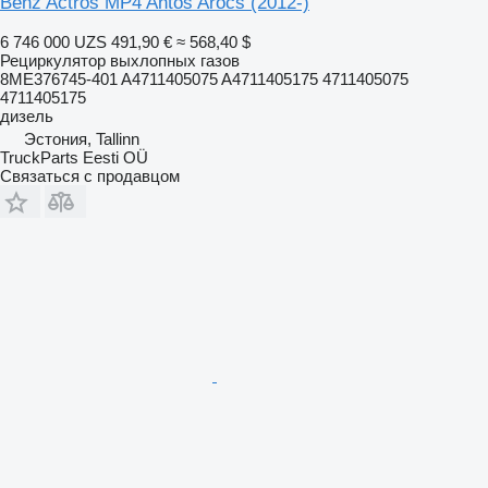
Benz Actros MP4 Antos Arocs (2012-)
6 746 000 UZS
491,90 €
≈ 568,40 $
Рециркулятор выхлопных газов
8ME376745-401 A4711405075 A4711405175 4711405075
4711405175
дизель
Эстония, Tallinn
TruckParts Eesti OÜ
Связаться с продавцом