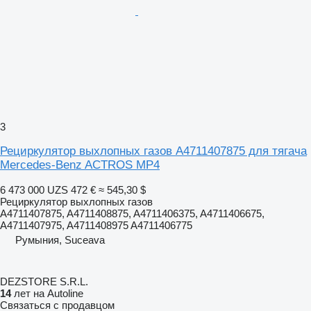
3
Рециркулятор выхлопных газов A4711407875 для тягача
Mercedes-Benz ACTROS MP4
6 473 000 UZS
472 €
≈ 545,30 $
Рециркулятор выхлопных газов
A4711407875, A4711408875, A4711406375, A4711406675,
A4711407975, A4711408975 A4711406775
Румыния, Suceava
DEZSTORE S.R.L.
14
лет на Autoline
Связаться с продавцом