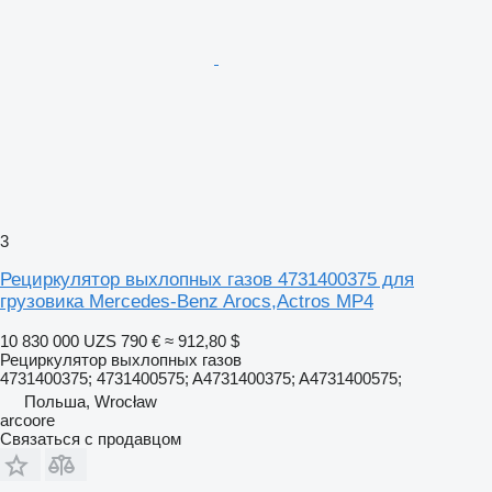
3
Рециркулятор выхлопных газов 4731400375 для
грузовика Mercedes-Benz Arocs,Actros MP4
10 830 000 UZS
790 €
≈ 912,80 $
Рециркулятор выхлопных газов
4731400375; 4731400575; A4731400375; A4731400575;
Польша, Wrocław
arcoore
Связаться с продавцом