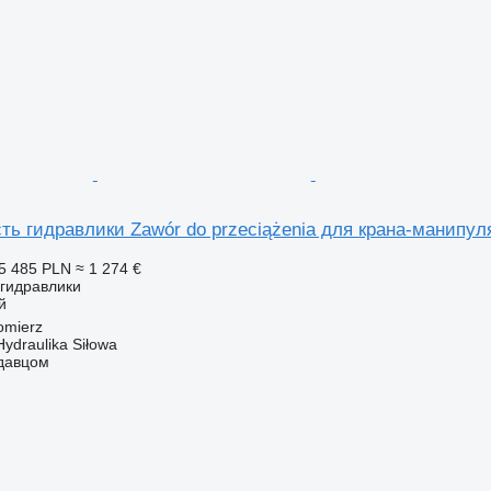
ть гидравлики Zawór do przeciążenia для крана-манипуля
5 485 PLN
≈ 1 274 €
 гидравлики
й
omierz
Hydraulika Siłowa
одавцом