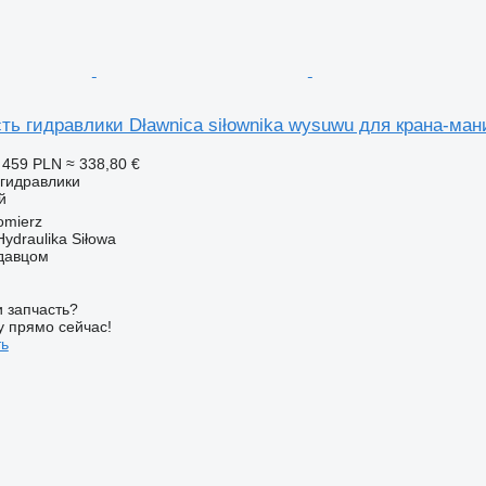
ть гидравлики Dławnica siłownika wysuwu для крана-ман
 459 PLN
≈ 338,80 €
 гидравлики
й
omierz
Hydraulika Siłowa
одавцом
 запчасть?
у прямо сейчас!
ть