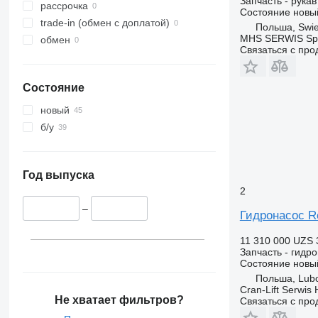
Запчасть - рука
Unimog
Midlum
Terberg
рассрочка
Состояние
новы
V-Class
Premium
V40
trade-in (обмен с доплатой)
Польша, Swie
Vario
Sandero
V60
MHS SERWIS Spół
обмен
Связаться с пр
Viano
Scenic
V90
Vito
T-series
VM
Состояние
TRM
VNL
Trafic
XC
новый
Twingo
б/у
Zoe
Год выпуска
2
–
Гидронасос Re
11 310 000 UZS
Запчасть - гидр
Состояние
новы
Польша, Lub
Cran-Lift Serwis 
Не хватает фильтров?
Связаться с пр