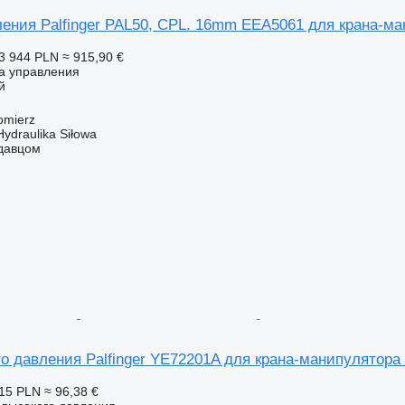
ения Palfinger PAL50, CPL. 16mm EEA5061 для крана-ман
3 944 PLN
≈ 915,90 €
ка управления
й
omierz
Hydraulika Siłowa
одавцом
о давления Palfinger YE72201A для крана-манипулятора E
15 PLN
≈ 96,38 €