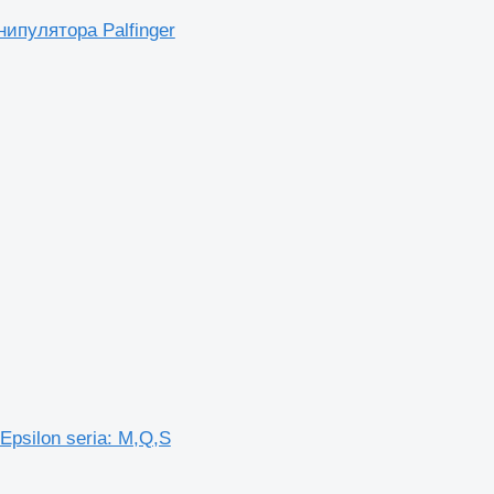
ипулятора Palfinger
psilon seria: M,Q,S