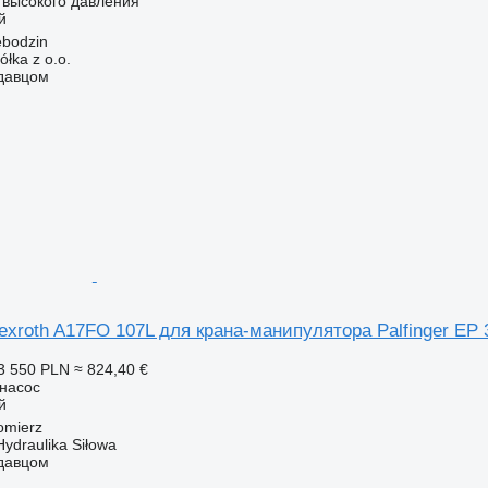
в высокого давления
й
bodzin
ka z o.o.
одавцом
xroth A17FO 107L для крана-манипулятора Palfinger EP 
3 550 PLN
≈ 824,40 €
онасос
й
omierz
Hydraulika Siłowa
одавцом