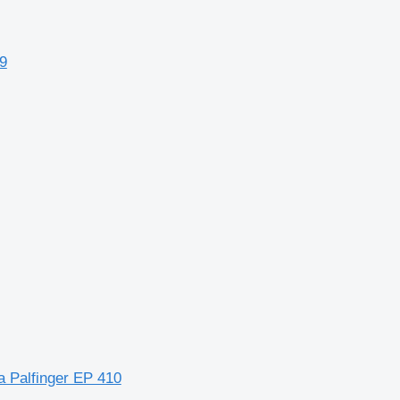
9
 Palfinger EP 410