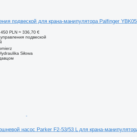
ения подвеской для крана-манипулятора Palfinger YBK05
 450 PLN
≈ 336,70 €
т управления подвеской
й
omierz
Hydraulika Siłowa
одавцом
шневой насос Parker F2-53/53 L для крана-манипулятора