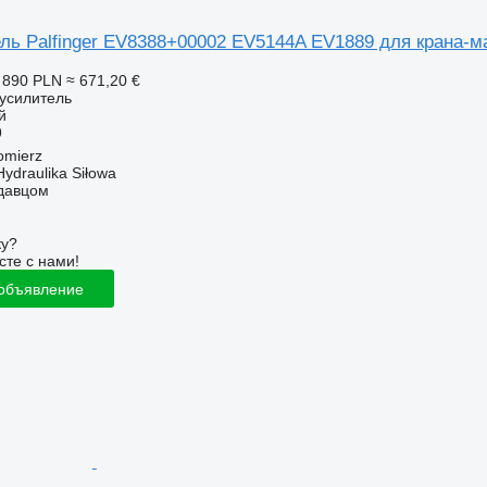
ль Palfinger EV8388+00002 EV5144A EV1889 для крана-м
 890 PLN
≈ 671,20 €
оусилитель
й
9
omierz
Hydraulika Siłowa
одавцом
ку?
сте с нами!
 объявление