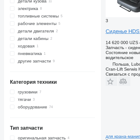
детали кузова
гидравлические ротаторы
электрика
гидроцилиндры
стрелы
топливные системы
гидронасосы
подножки
панели приборов
3
рабочие элементы
пульты управления гидравликой
другие запчасти кузова
блоки управления
топливные баки
детали двигателя
гидрораспределители
аккумуляторы
другие рабочие элементы
Сиденье HDS 
детали кабины
рукава высокого давления
пульты управления подвеской
шкивы
14 620 000 UZS
ходовая
гидравлические баки
кнопки управления
дроссельные заслонки
стекла
Запчасть - сиде
Состояние
новы
пневматика
фильтры гидравлические
системы радиоуправления
сиденья
гидроусилители
боковые стекла
водительское
другие запчасти
аксиально поршневые насосы
соленоидные клапаны
Польша, Lub
другие запчасти гидравлики
ремкомплекты
Cran-Lift Serwis 
Связаться с пр
запчасти
Категория техники
крепежные элементы
грузовики
тягачи
оборудование
оборудование для грузовой
техники
краны-манипуляторы
Тип запчасти
для крана-мани
оригинальная запчасть