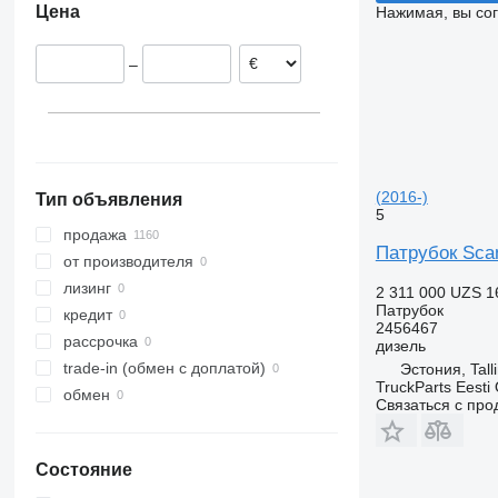
Цена
Нажимая, вы со
Греция
R620
Румыния
–
Нидерланды
Литва
Бельгия
Польша
(2016-)
Тип объявления
5
продажа
Патрубок Scan
от производителя
лизинг
2 311 000 UZS
1
Патрубок
кредит
2456467
рассрочка
дизель
trade-in (обмен с доплатой)
Эстония, Tall
TruckParts Eesti
обмен
Связаться с пр
Состояние