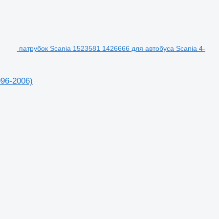
патрубок Scania 1523581 1426666 для автобуса Scania 4-
996-2006)