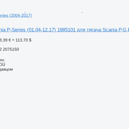
eries (2004-2017)
ia P-Series (01.04-12.17) 1885101 для тягача Scania P,G,
8,39 €
≈ 113,70 $
2 2075150
inn
 OÜ
одавцом