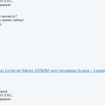
O S.R.L.
одавцом
 запчасть?
у прямо сейчас!
ть
un Lichid de Răcire 1376292 для грузовика Scania – Lung
testi
O S.R.L.
одавцом