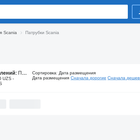
я Scania
Патрубки Scania
влений:
Патрубки Scania
Сортировка
:
Дата размещения
Дата размещения
Сначала дорогие
Сначала деше
0 UZS -
S