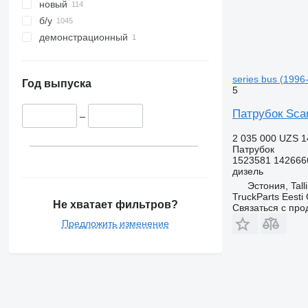
новый
б/у
демонстрационный
series bus (1996
Год выпуска
5
Патрубок Scan
–
2 035 000 UZS
1
Патрубок
1523581 142666
дизель
Эстония, Tall
TruckParts Eesti
Не хватает фильтров?
Связаться с пр
Предложить изменение