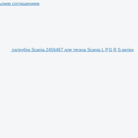
ьским соглашением
.
патрубок Scania 2456467 для тягача Scania L,P,G,R,S-series