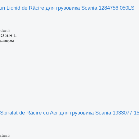
un Lichid de Răcire для грузовика Scania 1284756 050LS
testi
O S.R.L.
одавцом
Spiralat de Răcire cu Aer для грузовика Scania 1933077 1
testi