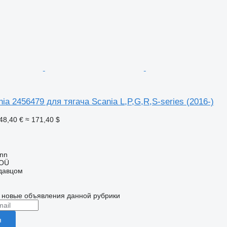
ia 2456479 для тягача Scania L,P,G,R,S-series (2016-)
48,40 €
≈ 171,40 $
inn
 OÜ
одавцом
 новые объявления данной рубрики
я