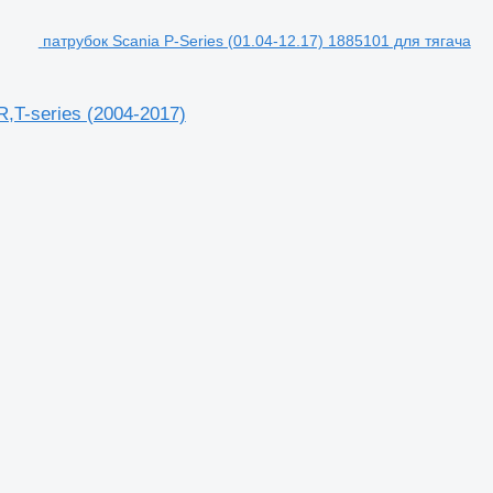
патрубок Scania P-Series (01.04-12.17) 1885101 для тягача
R,T-series (2004-2017)