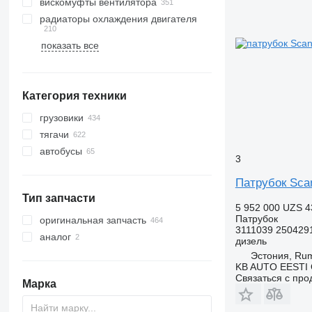
вискомуфты вентилятора
радиаторы охлаждения двигателя
показать все
Категория техники
грузовики
тягачи
автобусы
3
Патрубок Scan
Тип запчасти
5 952 000 UZS
4
Патрубок
оригинальная запчасть
3111039 250429
аналог
дизель
Эстония, R
KB AUTO EESTI
Связаться с пр
Марка