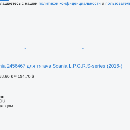
глашаетесь с нашей
политикой конфиденциальности
и
пользовател
ia 2456467 для тягача Scania L,P,G,R,S-series (2016-)
68,60 €
≈ 194,70 $
inn
 OÜ
одавцом