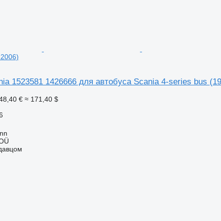
-2006)
ia 1523581 1426666 для автобуса Scania 4-series bus (1
48,40 €
≈ 171,40 $
6
inn
 OÜ
одавцом