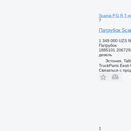
Scania P,G,R,T-s
7
Патрубок Scan
1 349 000 UZS
9
Патрубок
1885101 206729
дизель
Эстония, Tall
TruckParts Eesti
Связаться с пр
1