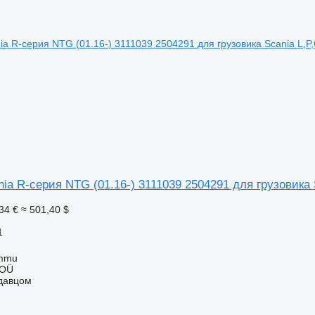
ia R-серия NTG (01.16-) 3111039 2504291 для грузовика S
34 €
≈ 501,40 $
1
ummu
 OÜ
одавцом