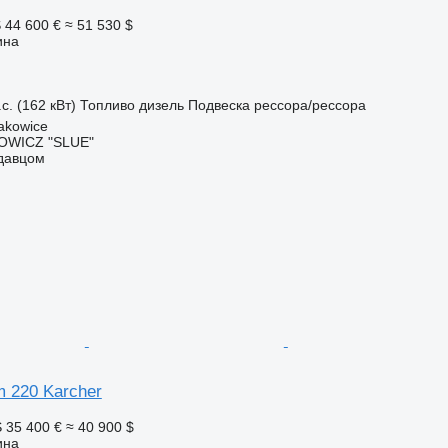
S
44 600 €
≈ 51 530 $
ина
с. (162 кВт)
Топливо
дизель
Подвеска
рессора/рессора
akowice
OWICZ "SLUE"
одавцом
m 220 Karcher
S
35 400 €
≈ 40 900 $
ина