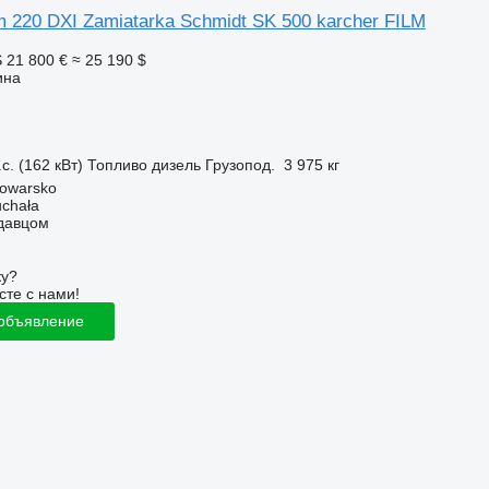
m 220 DXI Zamiatarka Schmidt SK 500 karcher FILM
S
21 800 €
≈ 25 190 $
ина
с. (162 кВт)
Топливо
дизель
Грузопод.
3 975 кг
owarsko
uchała
одавцом
ку?
сте с нами!
 объявление