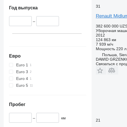
31
Год выпуска
Renault Midlu
–
382 600 000 UZ
Уборочная маш
2012
124 863 км
7 939 м/ч
Мощность
220 л.
Польша, Sier
Евро
DAWID GRZENK
Связаться с пр
Euro 1
Euro 3
Euro 4
Euro 5
Пробег
–
км
21