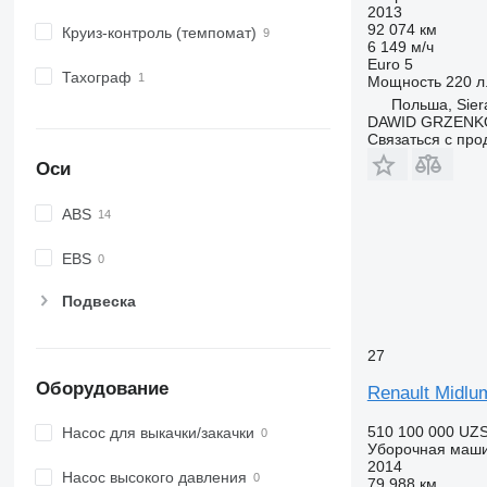
2013
92 074 км
Круиз-контроль (темпомат)
6 149 м/ч
Euro 5
Тахограф
Мощность
220 л.
Польша, Sier
DAWID GRZENK
Связаться с пр
Оси
ABS
EBS
Подвеска
27
Оборудование
Renault Midlu
510 100 000 UZ
Насос для выкачки/закачки
Уборочная маш
2014
Насос высокого давления
79 988 км