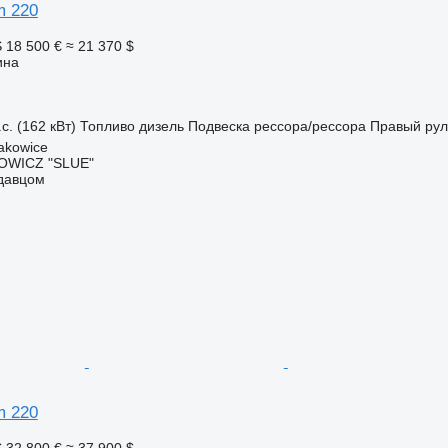
m 220
S
18 500 €
≈ 21 370 $
ина
с. (162 кВт)
Топливо
дизель
Подвеска
рессора/рессора
Правый рул
akowice
OWICZ "SLUE"
одавцом
m 220
S
32 800 €
≈ 37 900 $