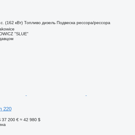
с. (162 кВт)
Топливо
дизель
Подвеска
рессора/рессора
akowice
OWICZ "SLUE"
одавцом
m 220
S
37 200 €
≈ 42 980 $
ина