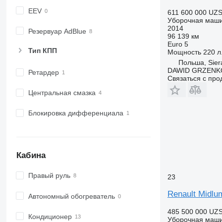
EEV
611 600 000 UZ
Уборочная маш
2014
Резервуар AdBlue
96 139 км
Euro 5
Тип КПП
Мощность
220 л.
Польша, Sier
DAWID GRZENK
Ретардер
Связаться с пр
Центральная смазка
Блокировка дифференциала
Кабина
Правый руль
23
Renault Midlu
Автономный обогреватель
485 500 000 UZ
Кондиционер
Уборочная маш