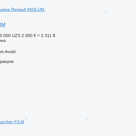
UM
0 000 UZS
2 000 €
≈ 2 311 $
ина
nt-Avold
одавцом
karcher FILM