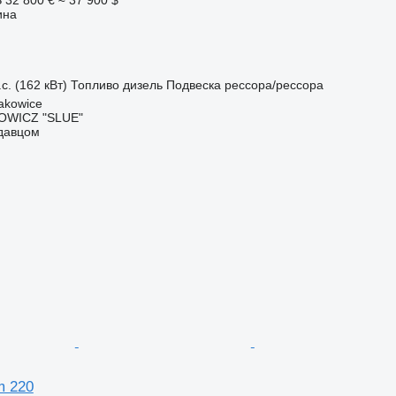
ина
с. (162 кВт)
Топливо
дизель
Подвеска
рессора/рессора
akowice
OWICZ "SLUE"
одавцом
m 220