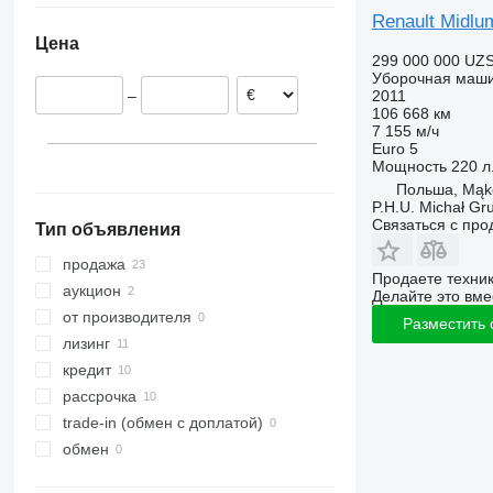
Renault Midlu
Франция
Цена
Испания
299 000 000 UZ
Чехия
Уборочная маш
2011
–
Нидерланды
106 668 км
Италия
7 155 м/ч
Euro 5
Германия
Мощность
220 л.
Бельгия
Польша, Mąk
P.H.U. Michał Gr
Связаться с пр
Тип объявления
продажа
Продаете техни
аукцион
Делайте это вме
от производителя
Разместить
лизинг
кредит
рассрочка
trade-in (обмен с доплатой)
обмен