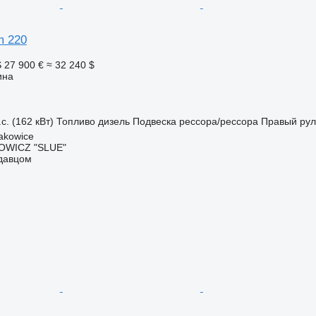
m 220
S
27 900 €
≈ 32 240 $
ина
с. (162 кВт)
Топливо
дизель
Подвеска
рессора/рессора
Правый рул
akowice
OWICZ "SLUE"
одавцом