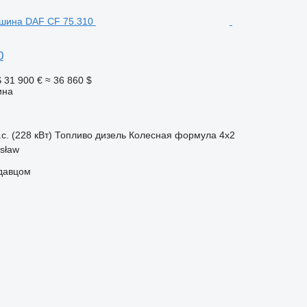
0
S
31 900 €
≈ 36 860 $
ина
с. (228 кВт)
Топливо
дизель
Колесная формула
4x2
sław
одавцом