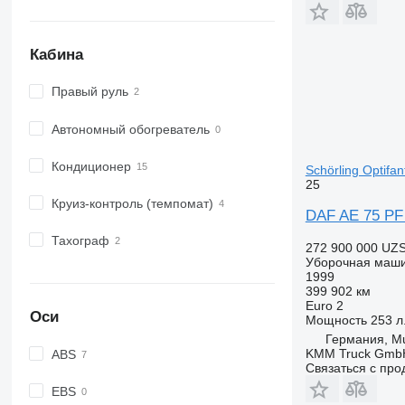
Кабина
Правый руль
Автономный обогреватель
Кондиционер
Schörling Optifan
25
Круиз-контроль (темпомат)
DAF AE 75 PF 
Тахограф
272 900 000 UZ
Уборочная маш
1999
399 902 км
Euro 2
Оси
Мощность
253 л.
Германия, M
KMM Truck GmbH
ABS
Связаться с пр
EBS