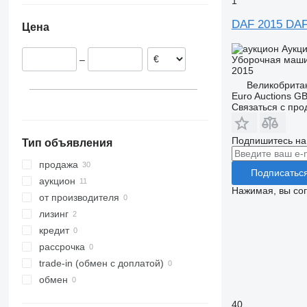
1
Нидерланды
DAF 2015 DAF 
Цена
Польша
Эстония
Аукц
Уборочная маш
–
Сербия
2015
Литва
Великобрита
Euro Auctions G
Германия
Связаться с пр
Подпишитесь на
Тип объявления
продажа
Подписатьс
аукцион
Нажимая, вы со
от производителя
лизинг
кредит
рассрочка
trade-in (обмен с доплатой)
обмен
40