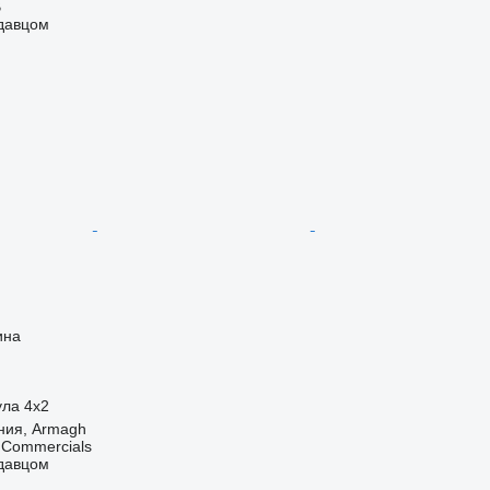
B
одавцом
ина
ула
4x2
ния, Armagh
 Commercials
одавцом