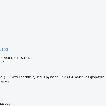
.150
S
9 950 €
≈ 11 500 $
ина
с. (110 кВт)
Топливо
дизель
Грузопод.
7 230 кг
Колесная формула
 Vuren
ine
одавцом