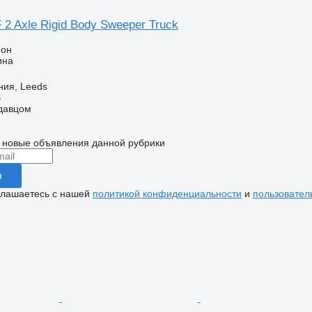
2 Axle Rigid Body Sweeper Truck
ион
ина
ния, Leeds
B
одавцом
 новые объявления данной рубрики
я
глашаетесь с нашей
политикой конфиденциальности
и
пользовател