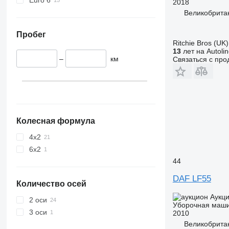
2018
Великобритан
Пробег
Ritchie Bros (UK)
13
лет на Autoli
–
км
Связаться с пр
Колесная формула
4x2
6x2
44
DAF LF55
Количество осей
Аукц
2 оси
Уборочная маш
3 оси
2010
Великобрита