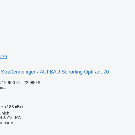
t 70
Straßenreiniger / AUFBAU Schörling Optifant 70
S
19 900 €
≈ 22 990 $
ина
с. (186 кВт)
unich
 & Co. KG
одавцом