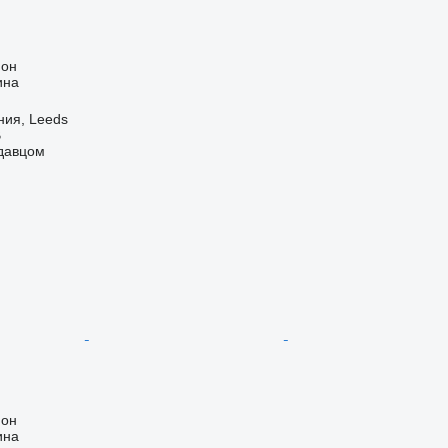
ион
ина
ния, Leeds
B
одавцом
ион
ина