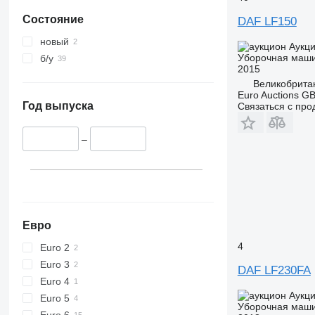
Состояние
DAF LF150
новый
Аукц
Уборочная маш
б/у
2015
Великобрита
Euro Auctions G
Год выпуска
Связаться с пр
–
Евро
4
Euro 2
Euro 3
DAF LF230FA
Euro 4
Аукц
Euro 5
Уборочная маш
Euro 6