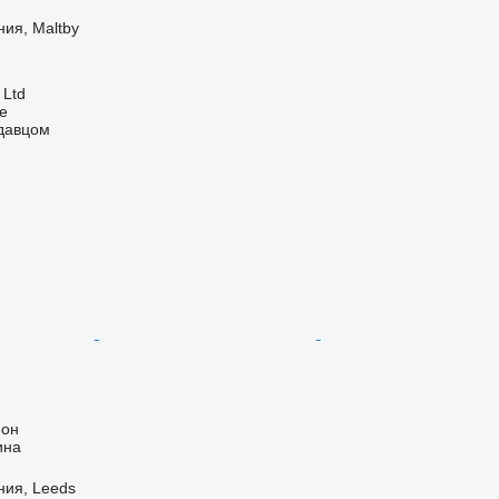
ия, Maltby
 Ltd
ne
одавцом
ион
ина
ния, Leeds