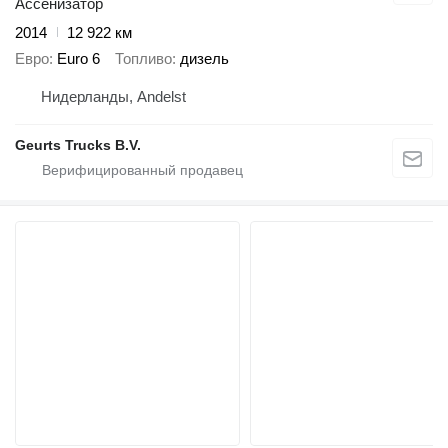
Ассенизатор
2014
12 922 км
Евро
Euro 6
Топливо
дизель
Нидерланды, Andelst
Geurts Trucks B.V.