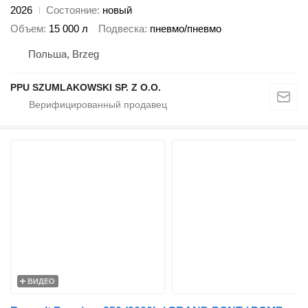
2026
Состояние
новый
Объем
15 000 л
Подвеска
пневмо/пневмо
Польша, Brzeg
PPU SZUMLAKOWSKI SP. Z O.O.
ВИДЕО