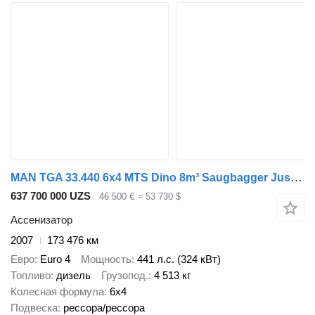
MAN TGA 33.440 6x4 MTS Dino 8m³ Saugbagger Just 173.476 km!
637 700 000 UZS
46 500 €
≈ 53 730 $
Ассенизатор
2007
173 476 км
Евро
Euro 4
Мощность
441 л.с. (324 кВт)
Топливо
дизель
Грузопод.
4 513 кг
Колесная формула
6x4
Подвеска
рессора/рессора