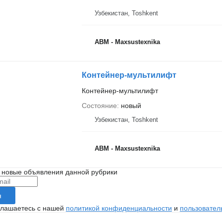
Узбекистан, Тоshkent
ABM - Maxsustexnika
Контейнер-мультилифт
Контейнер-мультилифт
Состояние
новый
Узбекистан, Тоshkent
ABM - Maxsustexnika
 новые объявления данной рубрики
я
глашаетесь с нашей
политикой конфиденциальности
и
пользовател