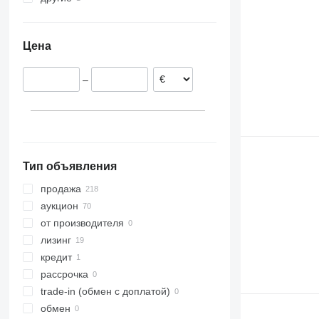
Нидерланды
Украина
Франция
Цена
Бельгия
Финляндия
–
Швеция
Дания
Норвегия
показать все
Тип объявления
продажа
аукцион
от производителя
лизинг
кредит
рассрочка
trade-in (обмен с доплатой)
обмен