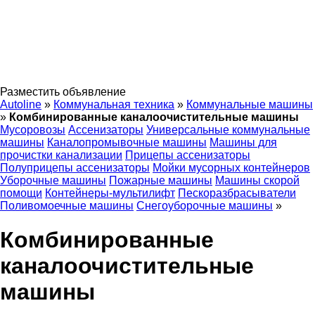
Разместить объявление
Autoline
»
Коммунальная техника
»
Коммунальные машины
»
Комбинированные каналоочистительные машины
Мусоровозы
Ассенизаторы
Универсальные коммунальные
машины
Каналопромывочные машины
Машины для
прочистки канализации
Прицепы ассенизаторы
Полуприцепы ассенизаторы
Мойки мусорных контейнеров
Уборочные машины
Пожарные машины
Машины скорой
помощи
Контейнеры-мультилифт
Пескоразбрасыватели
Поливомоечные машины
Снегоуборочные машины
»
Комбинированные
каналоочистительные
машины