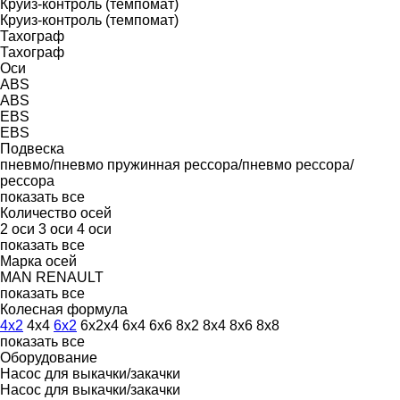
Круиз-контроль (темпомат)
Круиз-контроль (темпомат)
Тахограф
Тахограф
Оси
ABS
ABS
EBS
EBS
Подвеска
пневмо/пневмо
пружинная
рессора/пневмо
рессора/
рессора
показать все
Количество осей
2 оси
3 оси
4 оси
показать все
Марка осей
MAN
RENAULT
показать все
Колесная формула
4x2
4x4
6x2
6x2x4
6x4
6x6
8x2
8x4
8x6
8x8
показать все
Оборудование
Насос для выкачки/закачки
Насос для выкачки/закачки