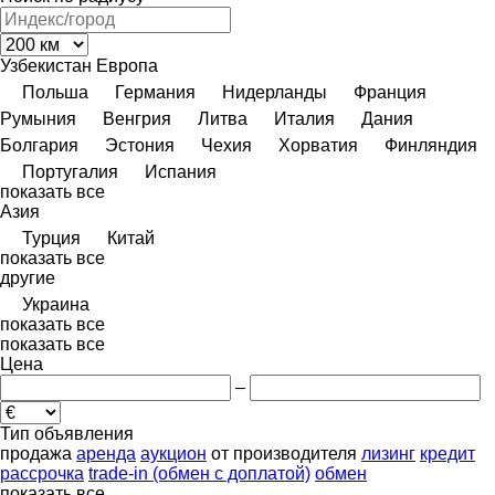
Узбекистан
Европа
Польша
Германия
Нидерланды
Франция
Румыния
Венгрия
Литва
Италия
Дания
Болгария
Эстония
Чехия
Хорватия
Финляндия
Португалия
Испания
показать все
Азия
Турция
Китай
показать все
другие
Украина
показать все
показать все
Цена
–
Тип объявления
продажа
аренда
аукцион
от производителя
лизинг
кредит
рассрочка
trade-in (обмен с доплатой)
обмен
показать все