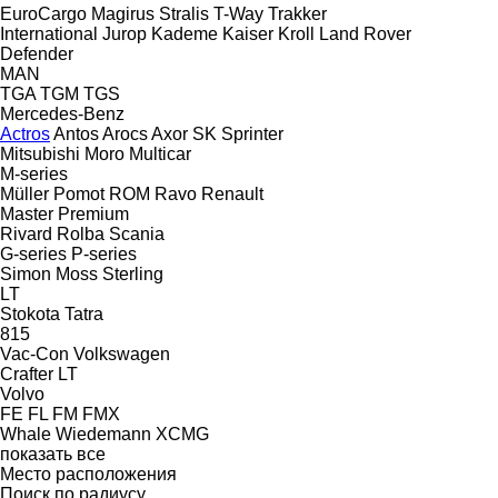
EuroCargo
Magirus
Stralis
T-Way
Trakker
International
Jurop
Kademe
Kaiser
Kroll
Land Rover
Defender
MAN
TGA
TGM
TGS
Mercedes-Benz
Actros
Antos
Arocs
Axor
SK
Sprinter
Mitsubishi
Moro
Multicar
M-series
Müller
Pomot
ROM
Ravo
Renault
Master
Premium
Rivard
Rolba
Scania
G-series
P-series
Simon Moss
Sterling
LT
Stokota
Tatra
815
Vac-Con
Volkswagen
Crafter
LT
Volvo
FE
FL
FM
FMX
Whale
Wiedemann
XCMG
показать все
Место расположения
Поиск по радиусу