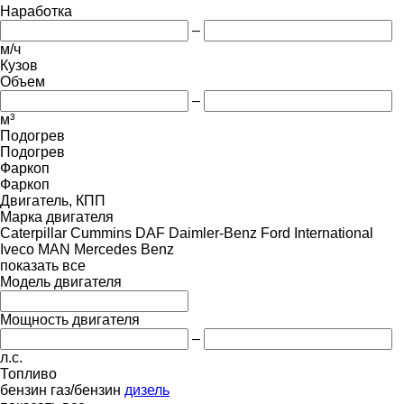
Наработка
–
м/ч
Кузов
Объем
–
м³
Подогрев
Подогрев
Фаркоп
Фаркоп
Двигатель, КПП
Марка двигателя
Caterpillar
Cummins
DAF
Daimler-Benz
Ford
International
Iveco
MAN
Mercedes Benz
показать все
Модель двигателя
Мощность двигателя
–
л.с.
Топливо
бензин
газ/бензин
дизель