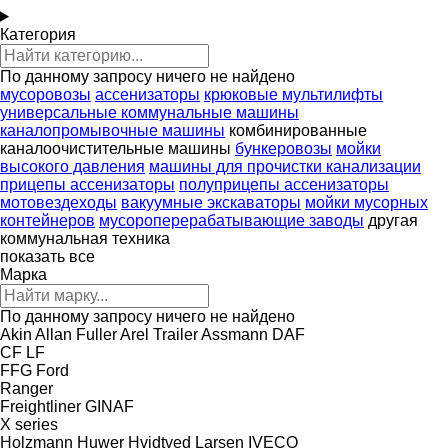
Категория
По данному запросу ничего не найдено
мусоровозы
ассенизаторы
крюковые мультилифты
универсальные коммунальные машины
каналопромывочные машины
комбинированные
каналоочистительные машины
бункеровозы
мойки
высокого давления
машины для прочистки канализации
прицепы ассенизаторы
полуприцепы ассенизаторы
мотовездеходы
вакуумные экскаваторы
мойки мусорных
контейнеров
мусороперерабатывающие заводы
другая
коммунальная техника
показать все
Марка
По данному запросу ничего не найдено
Akin
Allan Fuller
Arel Trailer
Assmann
DAF
CF
LF
FFG
Ford
Ranger
Freightliner
GINAF
X series
Holzmann
Huwer
Hvidtved Larsen
IVECO