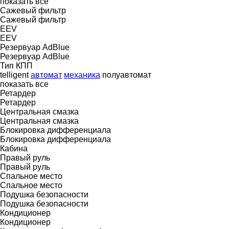
показать все
Сажевый фильтр
Сажевый фильтр
EEV
EEV
Резервуар AdBlue
Резервуар AdBlue
Тип КПП
telligent
автомат
механика
полуавтомат
показать все
Ретардер
Ретардер
Центральная смазка
Центральная смазка
Блокировка дифференциала
Блокировка дифференциала
Кабина
Правый руль
Правый руль
Спальное место
Спальное место
Подушка безопасности
Подушка безопасности
Кондиционер
Кондиционер