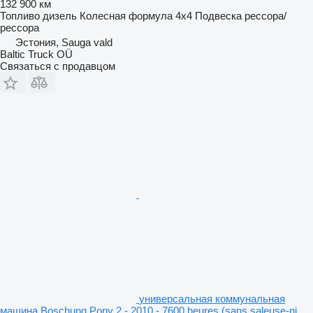
132 900 км
Топливо
дизель
Колесная формула
4x4
Подвеска
рессора/
рессора
Эстония, Sauga vald
Baltic Truck OÜ
Связаться с продавцом
универсальная коммунальная
машина Boschung Pony 2 - 2010 - 7600 heures (sans saleuse-ni