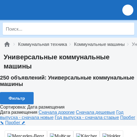
Коммунальная техника
Коммунальные машины
Ун
Универсальные коммунальные
машины
250 объявлений:
Универсальные коммунальные
машины
Фильтр
Сортировка
:
Дата размещения
Дата размещения
Сначала дорогие
Сначала дешевые
Год
выпуска - сначала новые
Год выпуска - сначала старые
Пробег
⬊
Пробег ⬈