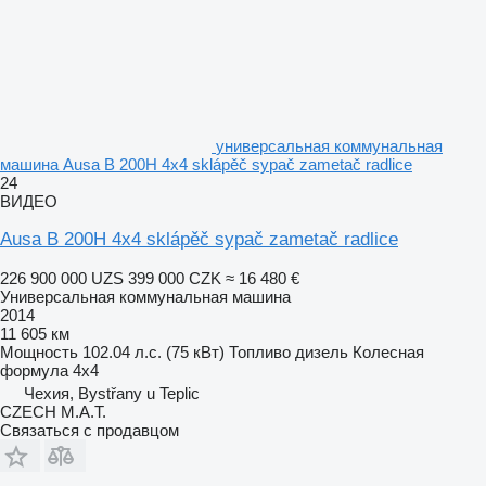
универсальная коммунальная
машина Ausa B 200H 4x4 sklápěč sypač zametač radlice
24
ВИДЕО
Ausa B 200H 4x4 sklápěč sypač zametač radlice
226 900 000 UZS
399 000 CZK
≈ 16 480 €
Универсальная коммунальная машина
2014
11 605 км
Мощность
102.04 л.с. (75 кВт)
Топливо
дизель
Колесная
формула
4x4
Чехия, Bystřany u Teplic
CZECH M.A.T.
Связаться с продавцом