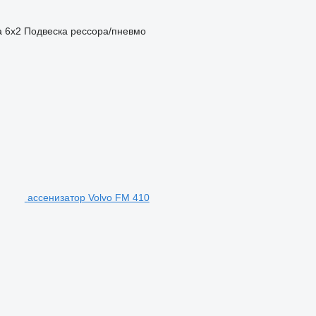
а
6x2
Подвеска
рессора/пневмо
ассенизатор Volvo FM 410