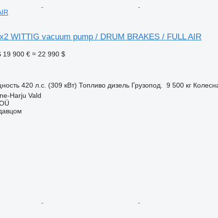
AIR
6x2 WITTIG vacuum pump / DRUM BRAKES / FULL AIR
S
19 900 €
≈ 22 990 $
ность
420 л.с. (309 кВт)
Топливо
дизель
Грузопод.
9 500 кг
Колесн
ne-Harju Vald
 OÜ
одавцом