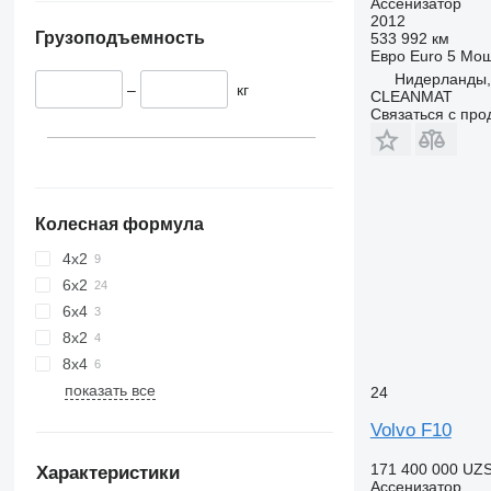
Ассенизатор
2012
Грузоподъемность
533 992 км
Евро
Euro 5
Мощ
Нидерланды, 
–
кг
CLEANMAT
Связаться с пр
Колесная формула
4x2
6x2
6x4
8x2
8x4
показать все
24
Volvo F10
171 400 000 UZ
Характеристики
Ассенизатор