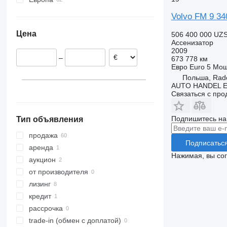
FM 380
Нидерланды
Volvo FM 9 34
FM 400
Эстония
Цена
506 400 000 UZ
FM 410
Польша
Ассенизатор
FM 420
Литва
2009
–
673 778 км
FM 450
Германия
Евро
Euro 5
Мощ
FM 500
Бельгия
Польша, Ra
Румыния
AUTO HANDEL 
Связаться с пр
Италия
показать все
Подпишитесь на
Тип объявления
продажа
Подписатьс
аренда
Нажимая, вы со
аукцион
от производителя
лизинг
кредит
рассрочка
trade-in (обмен с доплатой)