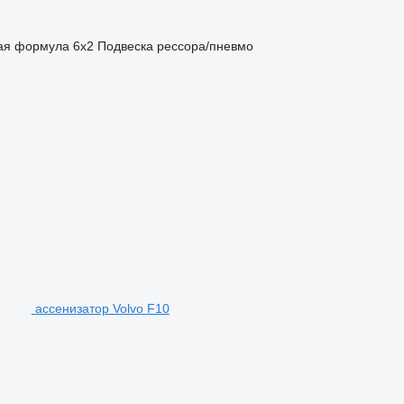
ая формула
6x2
Подвеска
рессора/пневмо
ассенизатор Volvo F10