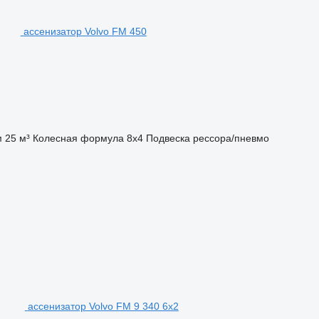
ассенизатор Volvo FM 450
м
25 м³
Колесная формула
8x4
Подвеска
рессора/пневмо
ассенизатор Volvo FM 9 340 6x2