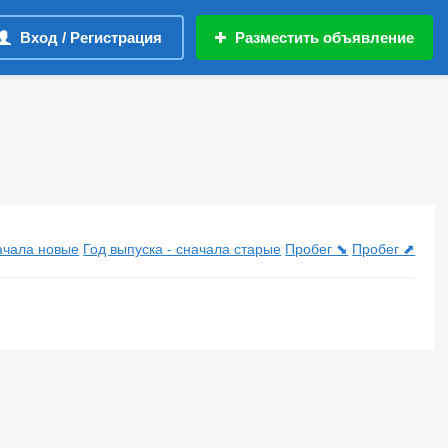
Вход / Регистрация
Разместить объявление
начала новые
Год выпуска - сначала старые
Пробег ⬊
Пробег ⬈