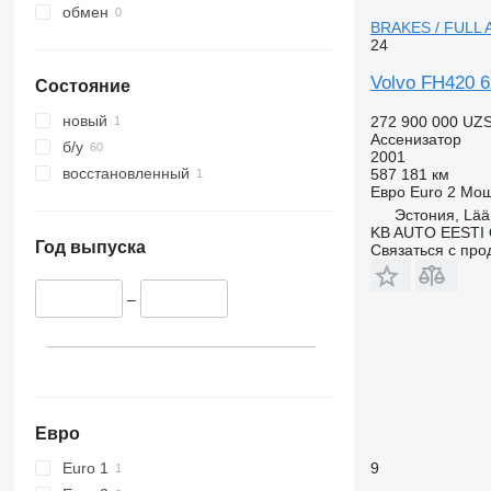
обмен
BRAKES / FULL 
24
Volvo FH420 
Состояние
новый
272 900 000 UZ
Ассенизатор
б/у
2001
восстановленный
587 181 км
Евро
Euro 2
Мощ
Эстония, Lää
KB AUTO EESTI
Год выпуска
Связаться с пр
–
Евро
Euro 1
9