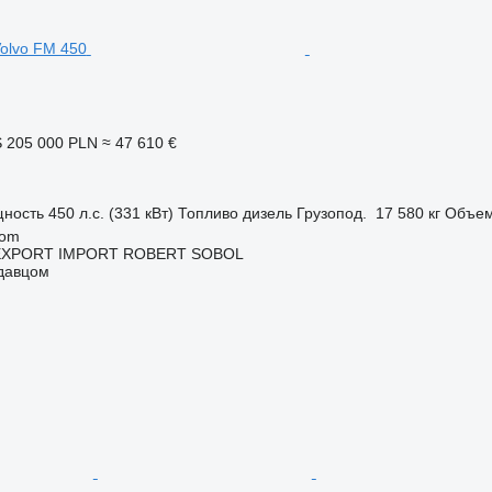
S
205 000 PLN
≈ 47 610 €
ность
450 л.с. (331 кВт)
Топливо
дизель
Грузопод.
17 580 кг
Объе
dom
EXPORT IMPORT ROBERT SOBOL
одавцом