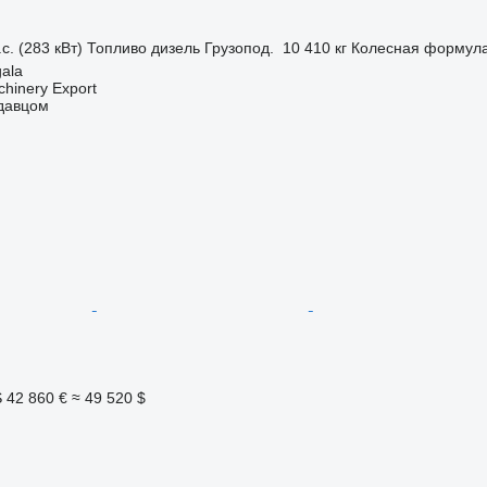
с. (283 кВт)
Топливо
дизель
Грузопод.
10 410 кг
Колесная формул
gala
chinery Export
одавцом
S
42 860 €
≈ 49 520 $