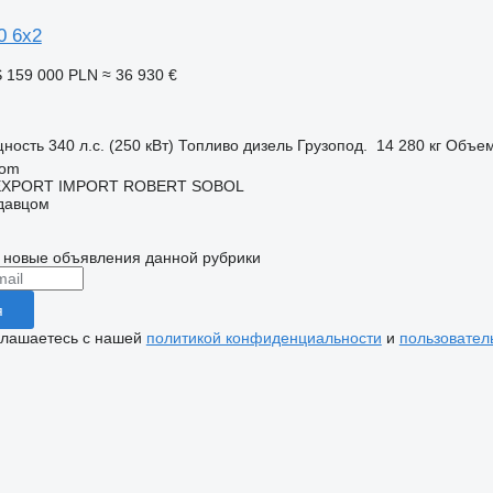
0 6x2
S
159 000 PLN
≈ 36 930 €
ность
340 л.с. (250 кВт)
Топливо
дизель
Грузопод.
14 280 кг
Объе
dom
EXPORT IMPORT ROBERT SOBOL
одавцом
 новые объявления данной рубрики
я
глашаетесь с нашей
политикой конфиденциальности
и
пользовател