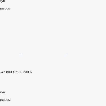
zyn
одавцом
S
47 800 €
≈ 55 230 $
zyn
одавцом