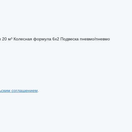
м
20 м³
Колесная формула
6x2
Подвеска
пневмо/пневмо
ьским соглашением
.