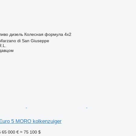
ливо
дизель
Колесная формула
4x2
Marzano di San Giuseppe
R.L.
одавцом
Euro 5 MORO kolkenzuiger
S
65 000 €
≈ 75 100 $