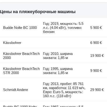
Цены на пляжеуборочные машины
Год: 2019, мощность: 5.5
Budde Nolte BC 1000
л.с. (4.04 кВт), топливо:
5 900 €
бензин
Kässbohrer
6 900 €
Kässbohrer BeachTech
Год: 2010, ширина
19 900 €
2000
захвата: 1,85 м
Kässbohrer BeachTech
Год: 1995, ширина
9 900 €
STR 2000
захвата: 1,85 м
Год: 2013, пробег: 85 761
км, наработка: 11 619 м/ч,
Schmidt Andere
29 900 €
Евро: Euro 5, мощность:
160 л.с. (118 кВт)
Budde BC 1000 Nolte
Год: 1997, мощность: 5.5