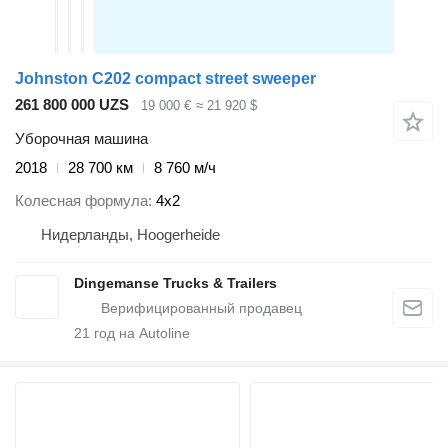
Johnston C202 compact street sweeper
261 800 000 UZS
19 000 €
≈ 21 920 $
Уборочная машина
2018
28 700 км
8 760 м/ч
Колесная формула
4x2
Нидерланды, Hoogerheide
Dingemanse Trucks & Trailers
21
год на Autoline