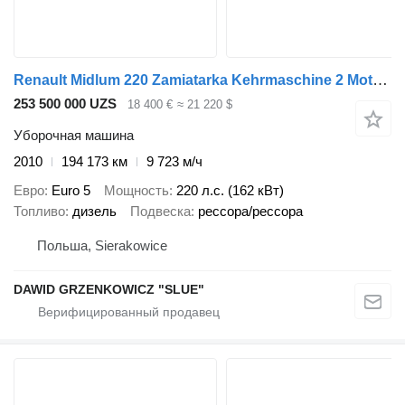
Renault Midlum 220 Zamiatarka Kehrmaschine 2 Motoren L/R
253 500 000 UZS
18 400 €
≈ 21 220 $
Уборочная машина
2010
194 173 км
9 723 м/ч
Евро
Euro 5
Мощность
220 л.с. (162 кВт)
Топливо
дизель
Подвеска
рессора/рессора
Польша, Sierakowice
DAWID GRZENKOWICZ "SLUE"