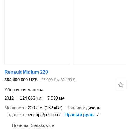
Renault Midlum 220
384 400 000 UZS
27 900 €
≈ 32 180 $
Уборочная машина
2012
124 863 км
7 939 м/ч
Мощность
220 л.с. (162 кВт)
Топливо
дизель
Подвеска
рессора/рессора
Правый руль
✓
Польша, Sierakowice