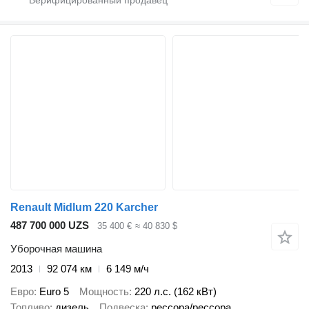
Renault Midlum 220 Karcher
487 700 000 UZS
35 400 €
≈ 40 830 $
Уборочная машина
2013
92 074 км
6 149 м/ч
Евро
Euro 5
Мощность
220 л.с. (162 кВт)
Топливо
дизель
Подвеска
рессора/рессора