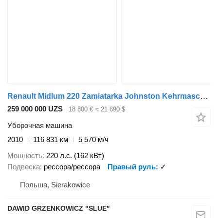
Renault Midlum 220 Zamiatarka Johnston Kehrmaschine
259 000 000 UZS
18 800 €
≈ 21 690 $
Уборочная машина
2010
116 831 км
5 570 м/ч
Мощность
220 л.с. (162 кВт)
Подвеска
рессора/рессора
Правый руль
✓
Польша, Sierakowice
DAWID GRZENKOWICZ "SLUE"