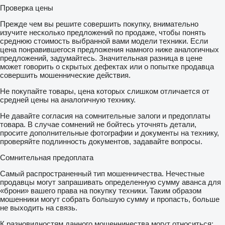
Citaro Bus, Baujahr 2013
Проверка цены
Stücklistennummer: 4472040101
OE Nr. A6283503604
Прежде чем вы решите совершить покупку, внимательно
ZF AV 132II/87
изучите несколько предложений по продаже, чтобы понять
Übersetzung 5,27
среднюю стоимость выбранной вами модели техники. Если
Versand ist weltweit möglich. Der Preis ist netto zzgl. MwSt
цена понравившегося предложения намного ниже аналогичных
Viele weitere Teile im Lager
предложений, задумайтесь. Значительная разница в цене
Bei Fragen kontaktieren Sie uns gerne per E-Mail oder per
может говорить о скрытых дефектах или о попытке продавца
Telefon
совершить мошеннические действия.
Tel:
показать контакты
Не покупайте товары, цена которых слишком отличается от
Möller Scholz
средней цены на аналогичную технику.
Bus & Truck Parts
Bad Oldesloe
Не давайте согласия на сомнительные залоги и предоплаты
Verkauft wird eine gebrauchte Hinterachse aus einem Mercedes
товара. В случае сомнений не бойтесь уточнять детали,
Citaro Bus, Baujahr 2013
просите дополнительные фотографии и документы на технику,
Stücklistennummer: 4472040101
проверяйте подлинность документов, задавайте вопросы.
OE Nr. A6283503604
ZF AV 132II/87
Сомнительная предоплата
Übersetzung 5,27
Versand ist weltweit möglich. Der Preis ist netto zzgl. MwSt
Самый распространенный тип мошенничества. Нечестные
Viele weitere Teile im Lager
продавцы могут запрашивать определенную сумму аванса для
Bei Fragen kontaktieren Sie uns gerne per E-Mail oder per
«брони» вашего права на покупку техники. Таким образом
Telefon
мошенники могут собрать большую сумму и пропасть, больше
Tel:
показать контакты
не выходить на связь.
Möller Scholz
Bus & Truck Parts
К разновидностям данного мошенничества могут относиться: