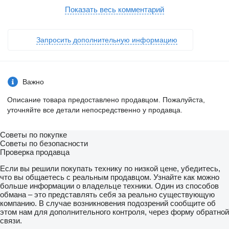
Stücklistennummer: 4472040101
OE Nr. A6283503604
Показать весь комментарий
ZF AV 132II/87
Übersetzung 5,27
Versand ist weltweit möglich. Der Preis ist netto zzgl. MwSt
Запросить дополнительную информацию
Viele weitere Teile im Lager
Bei Fragen kontaktieren Sie uns gerne per E-Mail oder per
Telefon
Tel:
показать контакты
Möller Scholz
Важно
Bus & Truck Parts
Bad Oldesloe
Описание товара предоставлено продавцом. Пожалуйста,
Verkauft wird eine gebrauchte Hinterachse aus einem Mercedes
уточняйте все детали непосредственно у продавца.
Citaro Bus, Baujahr 2013
Stücklistennummer: 4472040101
OE Nr. A6283503604
Советы по покупке
ZF AV 132II/87
Советы по безопасности
Übersetzung 5,27
Проверка продавца
Versand ist weltweit möglich. Der Preis ist netto zzgl. MwSt
Viele weitere Teile im Lager
Если вы решили покупать технику по низкой цене, убедитесь,
Bei Fragen kontaktieren Sie uns gerne per E-Mail oder per
что вы общаетесь с реальным продавцом. Узнайте как можно
Telefon
больше информации о владельце техники. Один из способов
Tel:
показать контакты
обмана – это представлять себя за реально существующую
Möller Scholz
компанию. В случае возникновения подозрений сообщите об
Bus & Truck Parts
этом нам для дополнительного контроля, через форму обратной
Bad Oldesloe
связи.
Verkauft wird eine gebrauchte Hinterachse aus einem Mercedes