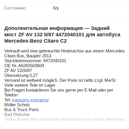
Состояние:
б/у
Дополнительная информация — Задний
мост ZF AV 132 II/87 4472040101 для автобуса
Mercedes-Benz Citaro C2
Verkauft wird eine gebrauchte Hinterachse aus einem Mercedes
Citaro Bus, Baujahr 2013
Stücklistennummer: 4472040101
OE Nr. A6283503604
ZF AV 132II/87
Übersetzung 5,27
Versand ist weltweit möglich. Der Preis ist netto zzgl. MwSt
Viele weitere Teile im Lager
Bei Fragen kontaktieren Sie uns gerne per E-Mail oder per
Telefon
Tel:
показать контакты
Möller Scholz
Bus & Truck Parts
Bad Oldesloe
Verkauft wird eine gebrauchte Hinterachse aus einem Mercedes
Citaro Bus, Baujahr 2013