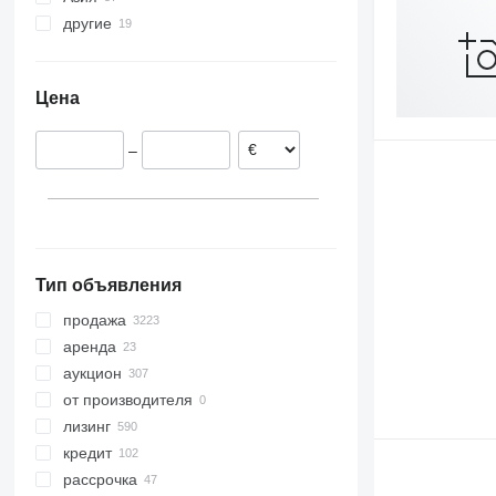
другие
Германия
Япония
Испания
Арабские Эмираты
Украина
Польша
Турция
Уругвай
Цена
Бельгия
Перу
Италия
Аргентина
–
Чехия
Дания
показать все
Тип объявления
продажа
аренда
аукцион
от производителя
лизинг
кредит
рассрочка