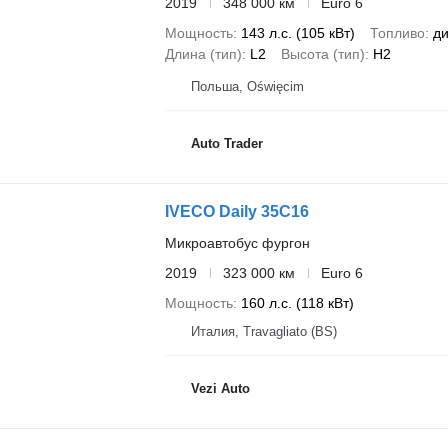
2019
348 000 км
Euro 6
Мощность
143 л.с. (105 кВт)
Топливо
ди
Длина (тип)
L2
Высота (тип)
H2
Польша, Oświęcim
Auto Trader
IVECO Daily 35C16
Микроавтобус фургон
2019
323 000 км
Euro 6
Мощность
160 л.с. (118 кВт)
Италия, Travagliato (BS)
Vezi Auto