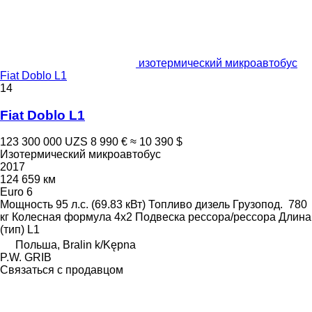
изотермический микроавтобус
Fiat Doblo L1
14
Fiat Doblo L1
123 300 000 UZS
8 990 €
≈ 10 390 $
Изотермический микроавтобус
2017
124 659 км
Euro 6
Мощность
95 л.с. (69.83 кВт)
Топливо
дизель
Грузопод.
780
кг
Колесная формула
4x2
Подвеска
рессора/рессора
Длина
(тип)
L1
Польша, Bralin k/Kępna
P.W. GRIB
Связаться с продавцом