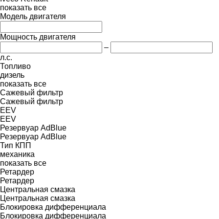
показать все
Модель двигателя
Мощность двигателя
–
л.с.
Топливо
дизель
показать все
Сажевый фильтр
Сажевый фильтр
EEV
EEV
Резервуар AdBlue
Резервуар AdBlue
Тип КПП
механика
показать все
Ретардер
Ретардер
Центральная смазка
Центральная смазка
Блокировка дифференциала
Блокировка дифференциала