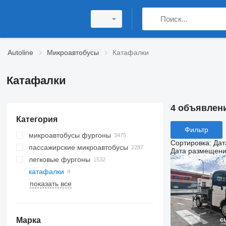
Autoline
Микроавтобусы
Катафалки
Катафалки
4 объявлен
Категория
Фильтр
микроавтобусы фургоны
Сортировка
:
Дат
пассажирские микроавтобусы
Дата размещен
легковые фургоны
катафалки
показать все
Марка