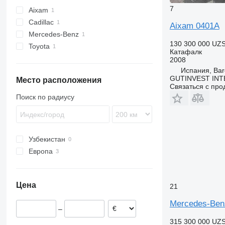
7
Aixam
Cadillac
Aixam 0401A
Mercedes-Benz
XT
130 300 000 UZ
Toyota
eVito
Катафалк
2008
Испания, Bar
GUTINVEST INT
Место расположения
Связаться с пр
Поиск по радиусу
Узбекистан
Европа
Польша
Испания
Цена
21
Mercedes-Benz
–
315 300 000 UZ