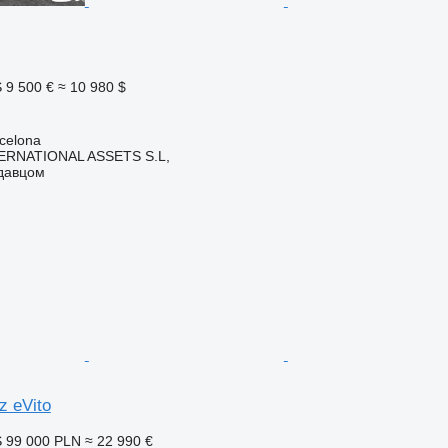
S
9 500 €
≈ 10 980 $
celona
ERNATIONAL ASSETS S.L,
одавцом
 eVito
S
99 000 PLN
≈ 22 990 €