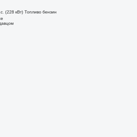
с. (228 кВт)
Топливо
бензин
ce
одавцом