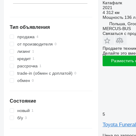
Катафалк
2021
4 312 км
Мощность
136 л.
Польша, Grod
Тип объявления
MERCUS-BUS
Связаться с пр
продажа
от производителя
Продаете техни
лизинг
Делайте это вме
кредит
Разместить
рассрочка
trade-in (обмен с доплатой)
обмен
Состояние
новый
5
б/у
Toyota Funeral
Цена по запросу