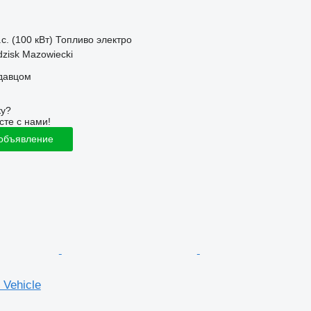
с. (100 кВт)
Топливо
электро
zisk Mazowiecki
одавцом
ку?
сте с нами!
 объявление
 Vehicle