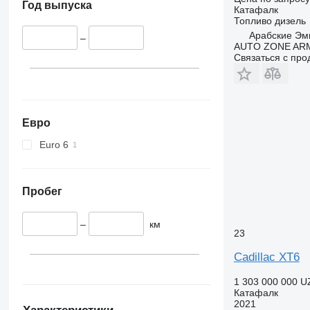
Год выпуска
Катафалк
Топливо
дизель
Арабские Эм
–
AUTO ZONE AR
Связаться с пр
Евро
Euro 6
Пробег
–
км
23
Cadillac XT6
1 303 000 000 U
Катафалк
2021