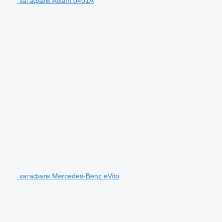
катафалк Aixam 0401A
катафалк Mercedes-Benz eVito