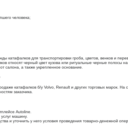
пшего человека;
нды катафалков для транспортировки гроба, цветов, венков и пер
ков относят черный цвет кузова или ритуальные черные полосы на
т салона, а также укрепленное основание.
e
даже катафалков б/у Volvo, Renault и других торговых марок. На 
остям заказчика.
лейсе Autoline.
услуг машину.
ства и уточнить у него условия проведения товарно-денежной опе